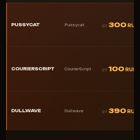
300
PUSSYCAT
Pussycat
RUB
ОТ
100
COURIERSCRIPT
CourierScript
RUB
ОТ
390
DULLWAVE
Dullwave
RUB
ОТ