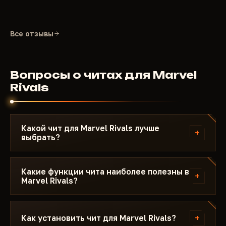
Все отзывы
Вопросы о читах для Marvel
Rivals
Какой чит для Marvel Rivals лучше
+
выбрать?
Смотрите на вымпел Топ·1–3 в карточке — это
лучшая стабильность на текущем патче. Для PvP
Какие функции чита наиболее полезны в
+
Marvel Rivals?
важен AIM и Silent Aimbot — прицел незаметен
для других игроков. Для выживания и лута — ESP
ESP (подсветка врагов сквозь стены) и Loot ESP
и Radar. Если нужна максимальная безопасность —
(видимость ценных предметов) — самые
+
Как установить чит для Marvel Rivals?
выбирайте чит с пометкой Undetected и HWID
востребованные функции. AIM и Silent Aimbot