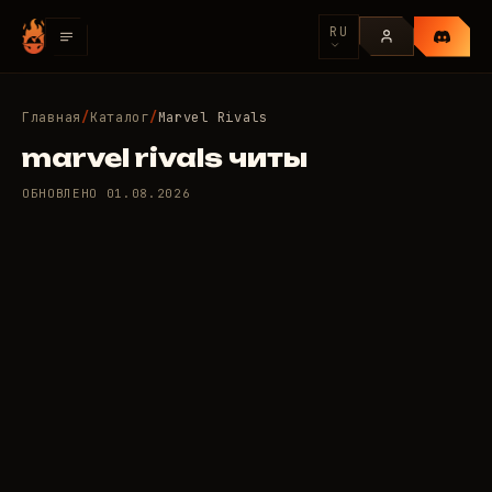
RU
Главная
/
Каталог
/
Marvel Rivals
marvel rivals читы
ОБНОВЛЕНО
01.08.2026
5 приватных читов для
100
Marvel Rivals
/день
RUB