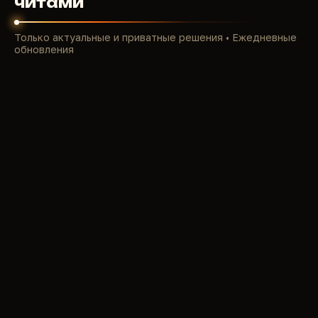
читами
Стрим-сейф: stream-proof без артефактов в
OBS/Twitch.
Только актуальные и приватные решения • Ежедневные
В 2026 античит усилили (real-time detection), но
обновления
наши приватные читы остаются undetected —
играйте рейджем и наслаждайтесь топ-
лидербордами.
Топ-функции приватных читов для
Marvel Rivals в 2026
Наша элитная линейка (Byster, Pussycat, Hyper,
Dullwave) — стабильные external overlay/inject,
HWID-spoofer, поддержка Win10/11 и всех
сезонов. Авто-апдейты под патчи, humanize для
легит-игры и кастом конфиги.
Основные killer-функции:
Aimbot / Silent Aim / Triggerbot:
Предикт
движения (для flyers/jumpers), bone select
(head/chest), FOV/smoothness, visibility check,
humanize — работает на всех heroes. No