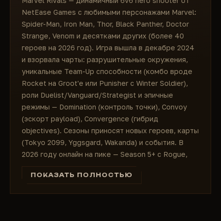
Marvel Rivals — динамичный 6v6 hero shooter от
NetEase Games с любимыми персонажами Marvel:
Spider-Man, Iron Man, Thor, Black Panther, Doctor
Strange, Venom и десятками других (более 40
героев на 2026 год). Игра вышла в декабре 2024
и взорвала чарты: разрушительные окружения,
уникальные Team-Up способности (комбо вроде
Rocket на Groot'e или Punisher с Winter Soldier),
роли Duelist/Vanguard/Strategist и эпичные
режимы — Domination (контроль точки), Convoy
(эскорт payload), Convergence (гибрид
objectives). Сезоны приносят новых героев, карты
(Tokyo 2099, Yggsgard, Wakanda) и события. В
2026 году онлайн на пике — Season 5+ с Rogue,
Gambit и зимними ивентами, миллионы игроков в
ПОКАЗАТЬ ПОЛНОСТЬЮ
Quick Match, Competitive и Arcade.
Но в ranked и competitive матчах всё решает
идеальный аим, спот врагов сквозь стены и
предикт ультимейтов. Здесь приватные читы для