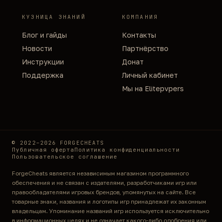
проверенный премиум чит на
КУЗНИЦА ЗНАНИЙ
КОМПАНИЯ
https://forgecheats.com/ и начните доминировать
уже сегодня.
Блог и гайды
Контакты
Как купить и начать использовать?
Новости
Партнёрство
Перейдите на сайт https://forgecheats.com/
Инструкции
Донат
Выберите тариф (день, неделя, месяц или
Поддержка
Личный кабинет
longer)
Мы на Elitepvpers
Оплатите удобным способом
Получите доступ в личный кабинет +
инструкцию по установке
Запустите лаунчер, введите ключ и
наслаждайтесь игрой
© 2022–2026 FORGECHEATS
Публичная оферта
Политика конфиденциальности
Установка занимает 2–3 минуты. Не требуется
Пользовательское соглашение
отключать антивирус надолго — наши файлы
ForgeCheats является независимым магазином программного
чистые и подписанные.
обеспечения и не связан с издателями, разработчиками игр или
Заключение
правообладателями игровых брендов, упомянутых на сайте. Все
Deadlock в 2026 году — это настоящий
товарные знаки, названия и логотипы игр принадлежат их законным
киберспортивный хит с огромным потенциалом.
владельцам. Упоминание названий игр используется исключительно
в информационных целях и не означает какого-либо одобрения или