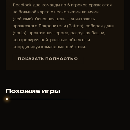
Deadlock две команды по 6 игроков сражаются
на большой карте с несколькими линиями
(лейнами). Основная цель — уничтожить
вражеского Покровителя (Patron), собирая души
(souls), прокачивая героев, разрушая башни,
контролируя нейтральные объекты и
координируя командные действия.
Здесь идеально сочетается точная стрельба с
ПОКАЗАТЬ ПОЛНОСТЬЮ
проектами, как в современных шутерах, и
стратегический геймплей вроде Dota 2: крипы,
лагеря монстров, предметы, мощные ультимейты,
перемещение по рельсам и быстрые ротации.
Более 20 уникальных героев с неповторимыми
Похожие игры
способностями — от мобильных ассасинов и
снайперов до танков и контроллеров. Матчи
длятся около 30–45 минут и требуют не только
меткости, но и тактического мышления. Deadlock
уже называют одним из самых перспективных