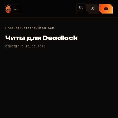
RU
Главная
/
Каталог
/
DeadLock
Читы для Deadlock
ОБНОВЛЕНО
15.05.2026
1 приватных читов для
250
DeadLock
/день
RUB