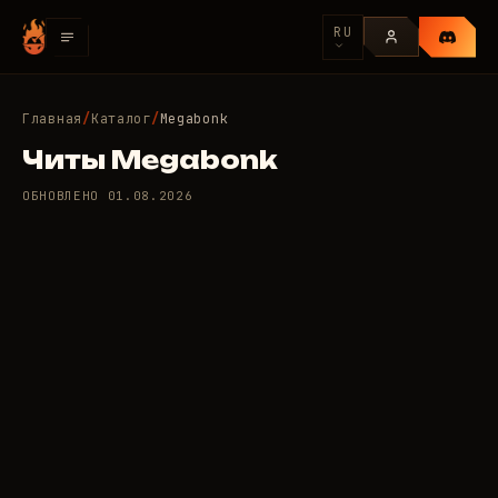
RU
Главная
/
Каталог
/
Megabonk
Читы Megabonk
ОБНОВЛЕНО
01.08.2026
1 приватных читов для
299
Megabonk
/день
RUB