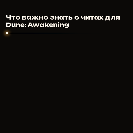
390
RUB
От
за день. Тарифы на неделю и
конкретного чита.
месяц - на странице каждого чита. Цена зависит
Что важно знать о читах для
от набора функций и разработчика.
Dune: Awakening