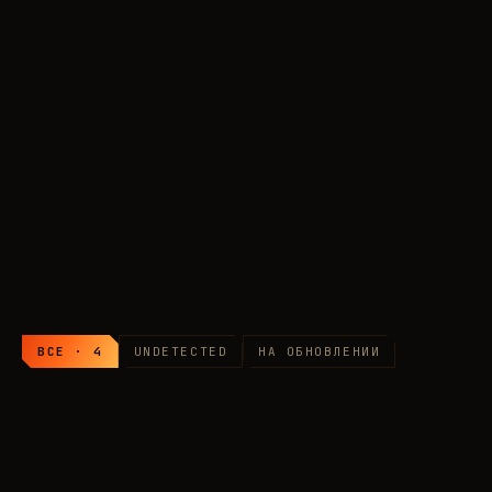
SHACK
SMG
ТОП·1
ТОП·2
DULLWAVE
ТОП·3
Сравнить все
СОМНЕВАЕТЕСЬ
390
RUB
Список читов для Dune: Awakening
ВСЕ · 4
UNDETECTED
НА ОБНОВЛЕНИИ
SHACK