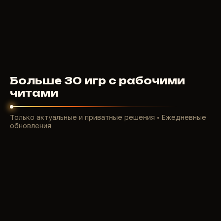
жизнь от ганка гильдии. Приватные читы решают
главные боли:
Мгновенный поиск спайса, воды, редких ресурсов
и харвестеров сквозь пески и туман штормов.
Полная видимость угроз: игроки, фремены,
сардаукары, песчаные черви и орнитоптеры —
избегайте засад и планируйте идеальные атаки.
Больше 30 игр с рабочими
Идеальная стрельба и полёты: аимбот для
читами
лазерного оружия, хак орнитоптера для скорости
и манёвров.
Только актуальные и приватные решения • Ежедневные
Ускоренный прогресс: авто-фарм, стак ресурсов,
обновления
быстрый крафт и контроль над гильдейскими
зонами.
Безопасный стрим: stream-proof без палевных
оверлеев.
В 2026 году сервера полны про-гильдий и кланов
— наши читы позволяют даже соло-игроку стать
легендой, оставаясь undetected.
Топ-функции приватных читов для