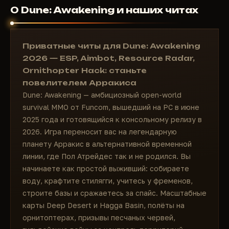
О Dune: Awakening и наших читах
Приватные читы для Dune: Awakening
2026 — ESP, Aimbot, Resource Radar,
Ornithopter Hack: станьте
повелителем Арракиса
Dune: Awakening — амбициозный open-world
survival MMO от Funcom, вышедший на PC в июне
2025 года и готовящийся к консольному релизу в
2026. Игра переносит вас на легендарную
планету Арракис в альтернативной временной
линии, где Пол Атрейдес так и не родился. Вы
начинаете как простой выживший: собираете
воду, крафтите стилягги, учитесь у фременов,
строите базы и сражаетесь за спайс. Масштабные
карты Deep Desert и Hagga Basin, полёты на
орнитоптерах, призывы песчаных червей,