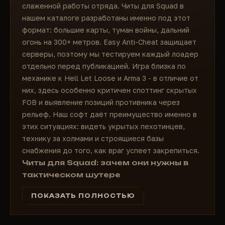
слаженной работы отряда. Читы для Squad в
нашем каталоге разработаны именно под этот
формат: большие карты, туман войны, дальний
огонь на 300+ метров. Easy Anti-Cheat защищает
серверы, поэтому мы тестируем каждый лоадер
отдельно перед публикацией. Игра близка по
механике к Hell Let Loose и Arma 3 - в отличие от
них, здесь особенно критичен споттинг скрытых
FOB и выявление позиций противника через
рельеф. Наш софт даёт преимущество именно в
этих ситуациях: видеть укрытых пехотинцев,
технику за холмами и строящиеся базы
снабжения до того, как враг успеет закрепиться.
Читы для Squad: зачем они нужны в
тактическом шутере
Squad занимает особое место среди
ПОКАЗАТЬ ПОЛНОСТЬЮ
многопользовательских шутеров. Это не Call of
Duty, где индивидуальный скилл решает всё, и не
Battle Royale с простой механикой выживания.