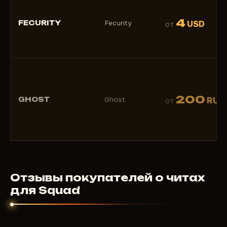
4
FECURITY
Fecurity
USD
ОТ
200
GHOST
Ghost
RUB
ОТ
Отзывы покупателей о читах
для Squad