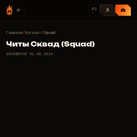
RU
Главная
/
Каталог
/
Squad
Читы Сквад (Squad)
ОБНОВЛЕНО
01.08.2026
6 приватных читов для
100
Squad
/день
RUB