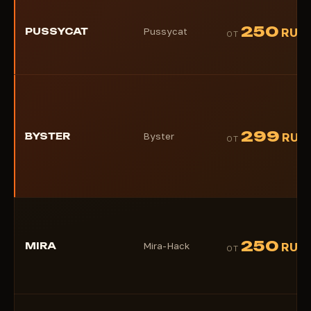
250
PUSSYCAT
Pussycat
RUB
ОТ
299
BYSTER
Byster
RUB
ОТ
250
MIRA
Mira-Hack
RUB
ОТ