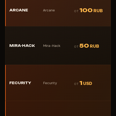
★
100
ARCANE
Arcane
RUB
ОТ
(1)
★
50
MIRA-HACK
Mira-Hack
RUB
ОТ
(1)
★
1
FECURITY
Fecurity
USD
ОТ
(1)