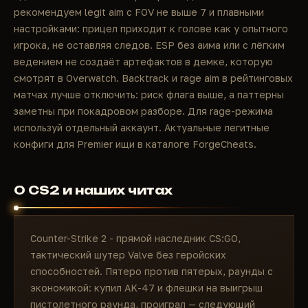
рекомендуем legit aim с FOV не выше 7 и плавными
настройками: прицел приходит к голове как у опытного
игрока, не оставляя следов. ESP без аима или с лёгким
ведением не создаёт артефактов в демке, которую
смотрят в Overwatch. Backtrack и rage aim в рейтинговых
матчах лучше отключить: риск флага выше, а паттерны
заметны при покадровом разборе. Для rage-режима
используй отдельный аккаунт. Актуальные легитные
конфиги для Premier ищи в каталоге ForgeCheats.
О CS2 и наших читах
Counter-Strike 2 - прямой наследник CS:GO,
тактический шутер Valve без геройских
способностей. Пятеро против пятерых, раунды с
экономикой: купил AK-47 и флешки на выигрыш
пистолетного раунда, проиграл — следующий