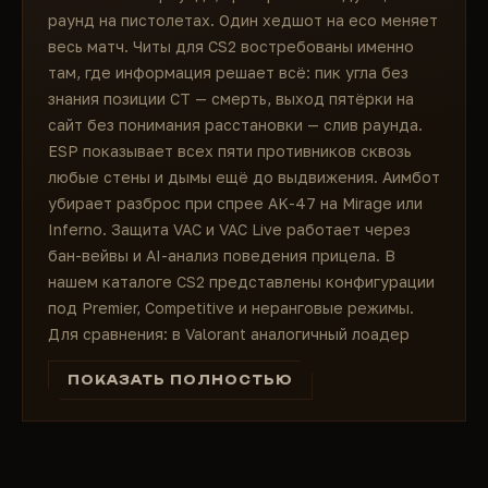
раунд на пистолетах. Один хедшот на eco меняет
весь матч. Читы для CS2 востребованы именно
там, где информация решает всё: пик угла без
знания позиции CT — смерть, выход пятёрки на
сайт без понимания расстановки — слив раунда.
ESP показывает всех пяти противников сквозь
любые стены и дымы ещё до выдвижения. Аимбот
убирает разброс при спрее AK-47 на Mirage или
Inferno. Защита VAC и VAC Live работает через
бан-вейвы и AI-анализ поведения прицела. В
нашем каталоге CS2 представлены конфигурации
под Premier, Competitive и неранговые режимы.
Для сравнения: в Valorant аналогичный лоадер
невозможен из-за Vanguard на уровне ядра, а VAC
ПОКАЗАТЬ ПОЛНОСТЬЮ
оставляет больше пространства для легитной
игры.
Counter-Strike 2: почему в
тактическом шутере каждая секунда