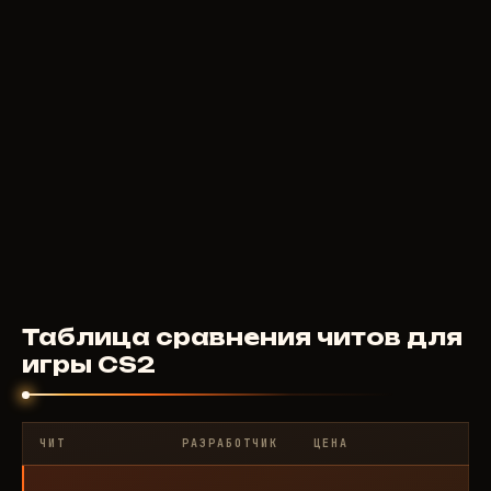
SOFTHUB
50
RUB
ОТ
Таблица сравнения читов для
игры CS2
ЧИТ
РАЗРАБОТЧИК
ЦЕНА
РЕ