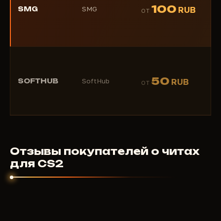
★
100
SMG
SMG
RUB
ОТ
(1)
★
50
SOFTHUB
SoftHub
RUB
ОТ
(1)
Отзывы покупателей о читах
для CS2