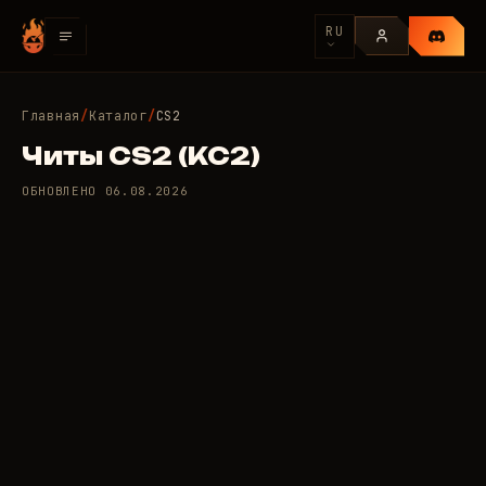
RU
Главная
/
Каталог
/
CS2
Читы CS2 (КС2)
ОБНОВЛЕНО
06.08.2026
5 приватных читов для
50
CS2
/день
RUB