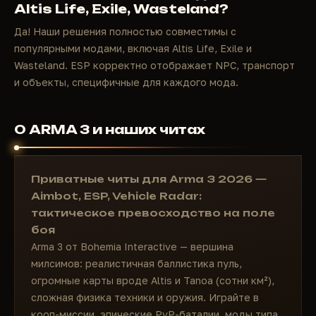
Altis Life, Exile, Wasteland?
Да! Наши решения полностью совместимы с
популярными модами, включая Altis Life, Exile и
Wasteland. ESP корректно отображает NPC, транспорт
и объекты, специфичные для каждого мода.
О ARMA 3 и наших читах
Приватные читы для Arma 3 2026 —
Aimbot, ESP, Vehicle Radar:
тактическое превосходство на поле
боя
Arma 3 от Bohemia Interactive — вершина
милсимов: реалистичная баллистика пуль,
огромные карты вроде Altis и Tanoa (сотни км²),
сложная физика техники и оружия. Играйте в
кооп-миссии, эпические PvP-баталии, моды типа