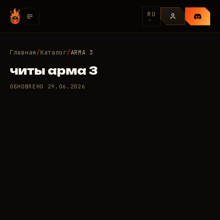
RU
Главная
/
Каталог
/
ARMA 3
читы арма 3
ОБНОВЛЕНО
29.06.2026
2 приватных читов для
300
ARMA 3
/день
RUB