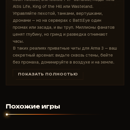
Altis Life, King of the Hill или Wasteland.
Управляйте пехотой, танками, вертушками,
дронами — но на серверах с BattlEye один
промах или засада, и вы труп. Миллионы фанатов
ценят глубину, но гринд и разведка отнимают
часы.
В таких реалиях приватные читы для Arma 3 — ваш
секретный арсенал: видьте сквозь стены, бейте
без промаха, доминируйте в воздухе и на земле.
Полностью undetected, обход BattlEye/EAC.
ПОКАЗАТЬ ПОЛНОСТЬЮ
Чит в Arma 3: почему без них не
обойтись?
Большие карты — идеальное место для эмбушей:
враги в кустах, снайперы на холмах, авиация
сверху. Читы дают:
Похожие игры
Мгновенную разведку: ESP на игроков, технику,
трупы — не блудите вслепую.
Легитный или рейдж-aim: silent aimbot с