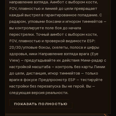
направление взгляда. Аимбот с выбором кости,
Радар
FOV, плавностью и линией до цели превращает
Масштаб радара
каждый выстрел в гарантированное попадание. С
Обзор от глаз
радаром, угловыми боксами и игнором тиммейтов —
Предпросмотр ESP
вы контролируете поле боя до начала
перестрелки. Точный аимбот с выбором кости,
FOV, плавностью и проверкой видимости ESP:
2D/3D/угловые боксы, скелеты, полоса и цифры
здоровья, ники Направление взгляда врага (Eye
View) — предугадывайте их действия Мини-радар с
настройкой масштаба — контроль без карты Линии
до цели, дистанция, игнор тиммейтов — только
враги в фокусе Предпросмотр ESP — тестируйте
настройки без перезапуска Вы не герой. Вы —
следующая версия реальности.
ПОКАЗАТЬ ПОЛНОСТЬЮ