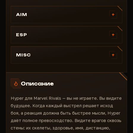
+
AIM
Включить
Проверка видимости
+
ESP
Линия цели
Проверка видимости
Поле прицеливания
Дистанция
+
MISC
Плавность
Проверка союзников
Клавиша аима
Размер текста
Скелет
Выбор кости
Заливка текста
Имя игрока
Выбор хитбокса
Заливка бокса
Описание
Точка головы
Игнорировать союзников
Загрузить конфиг
Текст здоровья
Сохранить конфиг
Hyper для Marvel Rivals — вы не играете. Вы видите
Полоска здоровья
будущее. Когда каждый выстрел решает исход
2D Бокс
боя, а реакция должна быть быстрее мысли, Hyper
3D Бокс
даёт полное превосходство. Видите врагов сквозь
Угловой бокс
стены: их скелеты, здоровье, имя, дистанцию,
Линия