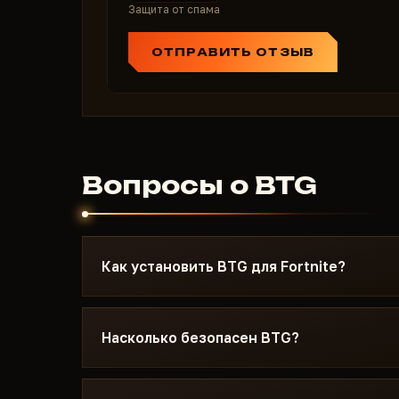
Защита от спама
ОТПРАВИТЬ ОТЗЫВ
Вопросы о BTG
Как установить BTG для Fortnite?
После оплаты вы получите ссылку на загрузк
написана под Fortnite - с указанием нужной 
Насколько безопасен BTG?
Secure Boot и порядком запуска. Если что-то 
Discord или Telegram, поможем.
Чит тестируется на актуальном патче Fortni