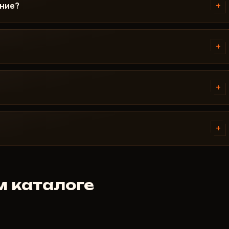
обновлении / Риск. Если после
+
ение?
ется до выхода фикса.
 На время обновления подписка
 готов, чит снова появляется в
+
инство проблем решается за 15
 Boot, антивирус. Поддержка
+
платёжные системы. Доступ
я платежа - обычно в течение
+
отрен. Но если чит не
ёмся индивидуально. Мы
м каталоге