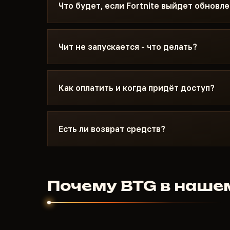
статус видно на карточке - Undetected / На 
Что будет, если Fortnite выйдет обновл
обновления игры статус меняется, чит снима
Обновляем чит в течение суток после патча.
замораживается - дни не сгорают. Когда фикс
Чит не запускается - что делать?
каталоге.
Пишите в Discord с описанием ошибки. Больш
минут: неправильный режим загрузки, Secure
Как оплатить и когда придёт доступ?
знает Fortnite и конкретные требования BTG.
Оплата криптовалютой или через анонимные 
приходит автоматически после подтверждени
Есть ли возврат средств?
нескольких минут.
Для цифровых продуктов возврат не предусм
запустился и поддержка не помогла - разбер
заинтересованы чтобы продукт работал.
Почему BTG в наше