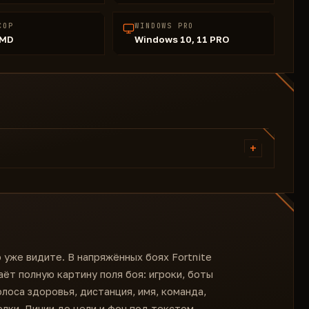
СОР
WINDOWS PRO
AMD
Windows 10, 11 PRO
+
Полоска здоровья
Отображение нации
Номер команды
Имена игроков
Фон под текстом
о уже видите. В напряжённых боях Fortnite
ёт полную картину поля боя: игроки, боты
олоса здоровья, дистанция, имя, команда,
елки. Линии до цели и фон под текстом