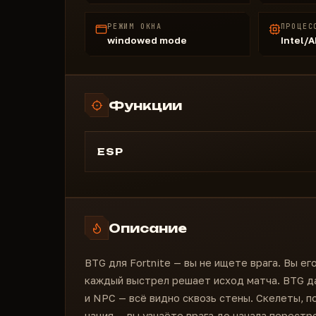
РЕЖИМ ОКНА
ПРОЦЕС
windowed mode
Intel/
Функции
ESP
Скелет игроков
Дистанция до цели
2D-боксы
Описание
Линии до игроков
Поддержка ботов / NPC
BTG для Fortnite — вы не ищете врага. Вы ег
Отображение дистанции
каждый выстрел решает исход матча. BTG да
и NPC — всё видно сквозь стены. Скелеты, п
нация — вы узнаёте врага до начала перестр