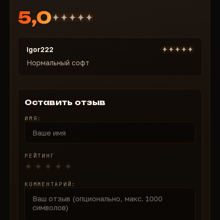
статус, нет моментальных банов при аккуратном
5,0
использовании (visible check + legit mode).
Почему ARCANE — топ-выбор для Fortnite в 2026?
Гибкий Aimbot
— отдельные настройки под
Igor222
каждый тип оружия, Prediction для движущихся
целей, Legit/Rage режимы
Нормальный софт
Полный ESP
— 2D/Box, Skeleton, Held Weapon
(патроны/перезарядка), Vehicle, Platform, View
Line
Оставить отзыв
Items ESP
— loot по редкостям (Common →
ИМЯ:
Mystic), сундуки, ammo boxes, vehicles, ziplines
MISC
— No Recoil, Crosshair, Out of Arrows — всё
для максимального преимущества
РЕЙТИНГ
Настройки
— тёмная/светлая тема, язык
RUS/ENG, FPS overlay, DPI scale, watermark/notify
КОММЕНТАРИЙ:
position
Config-система
— создавай/сохраняй/загружай/
удаляй конфиги — пресеты под разные режимы