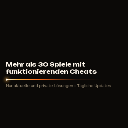
Beute und sind bereit, bei Begegnung anzugreifen.
Das Spiel bietet keinen standardmäßigen Shooter-
Spawn und billige Ausrüstung. Jeder Raid beginnt
mit einem begrenzten Set, Tod bedeutet Verlust
alles Gesammelten. Inventar ist streng nach
Volumen und Gewicht begrenzt. In diesem Format ist
der Unterschied zwischen einem erfahrenen und
neuen Spieler fundamental: Ein Raid mit null
Extraktionen setzt den Fortschritt um mehrere
Mehr als 30 Spiele mit
Stunden zurück.
funktionierenden Cheats
Strukturell ist Arc Raiders The Cycle: Frontier
(selbes PvPvE, ähnliches Raid-Schema) und Hunt:
Nur aktuelle und private Lösungen • Tägliche Updates
Showdown (begrenzte Zone, mehrere Teams mit
gemeinsamer Aufgabe, hoher Fehlerpreis) am
nächsten. Aber Embark Studios fügte eigene
Features hinzu: ARCs sind keine passive
Hintergrundbedrohung, sondern aktive KI-Gegner,
die auf Geräusche reagieren, sich koordinieren und