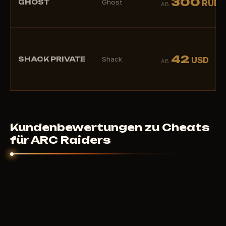
300
GHOST
Ghost
RUB
AB
42
SHACK PRIVATE
Shack
USD
AB
Kundenbewertungen zu Cheats
für ARC Raiders