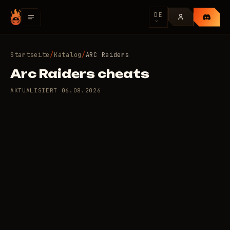
DE
Startseite
/
Katalog
/
ARC Raiders
Arc Raiders сheats
AKTUALISIERT
06.08.2026
15 private Cheats für ARC
300
Raiders
/Tag
RUB