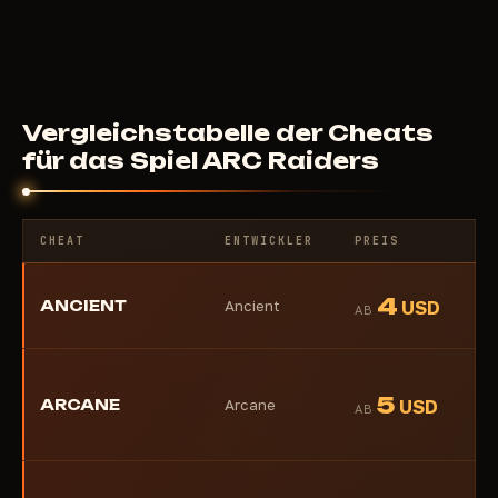
42
USD
AB
Vergleichstabelle der Cheats
für das Spiel ARC Raiders
CHEAT
ENTWICKLER
PREIS
4
ANCIENT
Ancient
USD
AB
5
ARCANE
Arcane
USD
AB