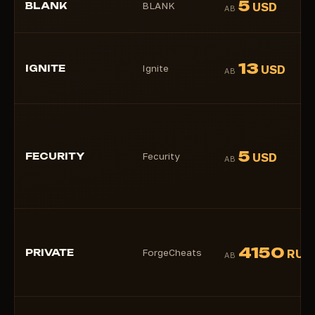
5
BLANK
BLANK
USD
AB
13
IGNITE
Ignite
USD
AB
5
FECURITY
Fecurity
USD
AB
4150
PRIVATE
ForgeCheats
RUB
AB