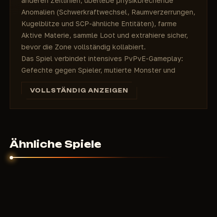
anderen Zeitlinien, überlebe physikbrechende
Anomalien (Schwerkraftwechsel, Raumverzerrungen,
Kugelblitze und SCP-ähnliche Entitäten), farme
Aktive Materie, sammle Loot und extrahiere sicher,
bevor die Zone vollständig kollabiert.
Das Spiel verbindet intensives PvPvE-Gameplay:
Gefechte gegen Spieler, mutierte Monster und
Bosse. Die Karten sind riesig und stimmungsvoll –
VOLLSTÄNDIG ANZEIGEN
von verrosteten sowjetischen Industriekomplexen
und geheimnisvollen Insel-Laboren bis hin zu
exotischen Sci-Fi-Orten. Realistische Waffen (über
60 Typen, von Pistolen bis Maschinengewehren),
taktisches Schießen, tiefgehende
Ähnliche Spiele
Ausrüstungsanpassung, Syndikats-Basisentwicklung
und Fraktionskriege um Aktive-Materie-Quellen
prägen das Erlebnis. Active Matter verbindet
Tarkov-ähnliche Extraction-Mechaniken mit
einzigartigen Sci-Fi-Elementen: Anomalien,
Zeitschleifen und Realitätsmanipulation. Es