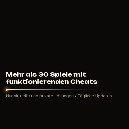
erfordert Strategie, Risikobereitschaft und Können
– jeder Raid kann Reichtum oder totalen Verlust
bedeuten.
In einer so brutalen und wettbewerbsintensiven
Welt weicht fairer Spiel oft dem Wunsch nach
Dominanz. Hier helfen private Active-Matter-Cheats
von ForgeCheats – unentdeckte Tools, die dir einen
riesigen Vorteil ohne Ban-Risiko verschaffen. Unsere
Cheats sind perfekt für Spieler, die Aktive Materie
schneller farmen, PvP-Gefechte gewinnen, Monster
und Anomalien vermeiden und effizient looten
Mehr als 30 Spiele mit
möchten. Mit Cheats siehst du Feinde durch Wände,
funktionierenden Cheats
schießt punktgenau, deaktivierst Rückstoß und
behältst volle Kontrolle über die Zone –
Nur aktuelle und private Lösungen • Tägliche Updates
entscheidend in hektischen Raids, in denen
Sekunden über Erfolg oder Misserfolg entscheiden.
Warum Cheats in Active Matter nutzen?
Das
Spiel ist extrem herausfordernd: Anomalien töten
ohne Vorwarnung, rivalisierende Syndikatsspieler