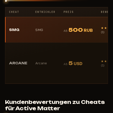
CHEAT
ENTWICKLER
PREIS
BEWERT
★★★
500
SMG
SMG
RUB
AB
(1)
★★★
5
ARCANE
Arcane
USD
AB
(1)
Kundenbewertungen zu Cheats
für Active Matter