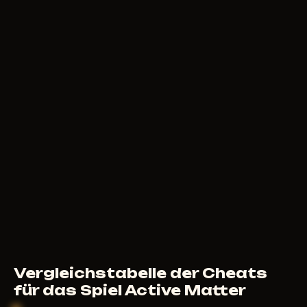
500
RUB
AB
ARCANE
5
USD
AB
Vergleichstabelle der Cheats
für das Spiel Active Matter