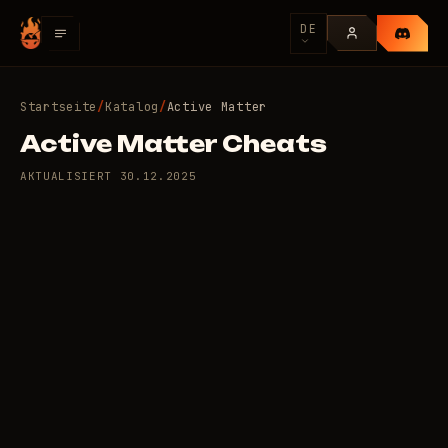
DE
Startseite
/
Katalog
/
Active Matter
Active Matter Cheats
AKTUALISIERT
30.12.2025
2 private Cheats für Active
500
Matter
/Tag
RUB