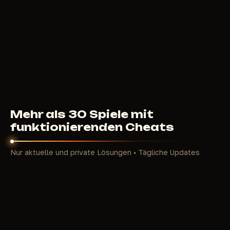
aus Rainbow Six Siege. Es gibt Waffen, Granaten
und Reaktion.
Valve hat die DNA des originalen CS:GO bewahrt:
Runden-Ökonomie baut auf Pistol- Runden, Eco-
Strategien und Full-Buy auf. Drei Runden
hintereinander zu verlieren bedeutet, die Hälfte der
ersten Halbzeit des Matches zu vermasseln, weil
das Geld weg ist. Ein erfolgreicher Drop von einem
Teammate, ein AWP-Headshot durch Smoke auf
Mehr als 30 Spiele mit
Mirage — und die Ökonomie dreht sich. Genau das
funktionierenden Cheats
macht Information so wertvoll: Zu wissen, wohin fünf
Gegner drei Sekunden vor ihrem Peek gehen, ist
Nur aktuelle und private Lösungen • Tägliche Updates
kein Glück, das ist ein struktureller Vorteil.
In unserem CS2-Katalog sind Cheats mit
verschiedenen Konfigurationen für jeden Modus
vertreten: von Legit-Einstellungen für Premier bis zu
aggressiven Builds für Deathmatch. Die Mechanik
rundenbasierter Kämpfe auf Inferno, Nuke,