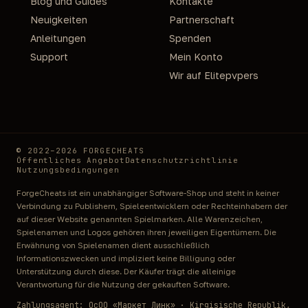
Blog und Guides
Kontakte
Moment des Hitbox-Schnitts, schneller als jede
Neuigkeiten
Partnerschaft
menschliche Reaktion. Auf Mirage ist dies Banana
Anleitungen
Spenden
durch A-Site-Smoke, auf Inferno — CT-Corridor durch
Support
Mein Konto
CT-Smoke.
Backtrack verwendet Netzwerk-Verzögerungen:
Wir auf Elitepvpers
System nimmt historische Position des Spielers für
letzte 200-300 Millisekunden und erlaubt Treffer
auf Gegner, der schon um die Ecke gegangen ist.
Auf Servern mit Ping 50-80ms erstellt Backtrack ein
© 2022–2026 FORGECHEATS
Fenster aus mehreren Ticks, wo Gegner noch auf
Öffentliches Angebot
Datenschutzrichtlinie
Nutzungsbedingungen
vorheriger Position in Server-Historie existiert.
Wichtig, Limitationen zu verstehen: Backtrack ist bei
ForgeCheats ist ein unabhängiger Software-Shop und steht in keiner
Demo-Analyse auffälliger und funktioniert
Verbindung zu Publishern, Spieleentwicklern oder Rechteinhabern der
auf dieser Website genannten Spielmarken. Alle Warenzeichen,
schlechter auf CS2-Servern mit 128 Tick-Rate. Wir
Spielenamen und Logos gehören ihren jeweiligen Eigentümern. Die
inkludieren es in Rage-Configs, aber für legitimes
Erwähnung von Spielenamen dient ausschließlich
Spiel in Premier empfehlen wir, es deaktiviert zu
Informationszwecken und impliziert keine Billigung oder
Unterstützung durch diese. Der Käufer trägt die alleinige
lassen. Triggerbot meanwhile im Legit-Modus
Verantwortung für die Nutzung der gekauften Software.
funktioniert korrekt und hinterlässt keine anomalen
Zahlungsagent: ОсОО «Маркет Линк» · Kirgisische Republik,
Muster bei Demo-Review.