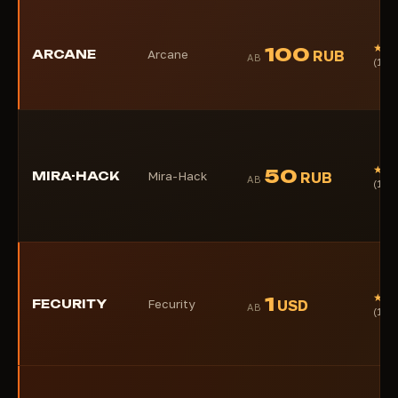
★★
100
ARCANE
Arcane
RUB
AB
(1)
★★
50
MIRA-HACK
Mira-Hack
RUB
AB
(1)
★★
1
FECURITY
Fecurity
USD
AB
(1)