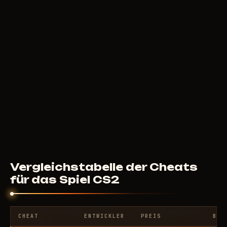
100
RUB
AB
SOFTHUB
50
RUB
AB
Vergleichstabelle der Cheats
für das Spiel CS2
CHEAT
ENTWICKLER
PREIS
BEW