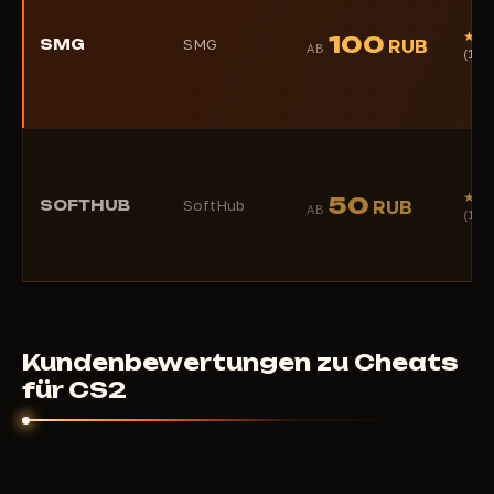
★★
100
SMG
SMG
RUB
AB
(1)
★★
50
SOFTHUB
SoftHub
RUB
AB
(1)
Kundenbewertungen zu Cheats
für CS2