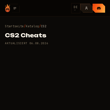
DE
Startseite
/
Katalog
/
CS2
CS2 Cheats
AKTUALISIERT
06.08.2026
5 private Cheats für CS2
50
/Tag
RUB