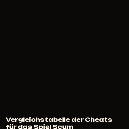
400
RUB
AB
RING
4
USD
AB
Vergleichstabelle der Cheats
für das Spiel Scum