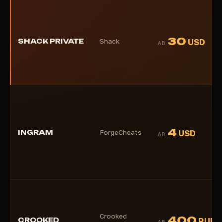
30
SHACK PRIVATE
Shack
USD
AB
4
INGRAM
ForgeCheats
USD
AB
Crooked
400
CROOKED
RUB
AB