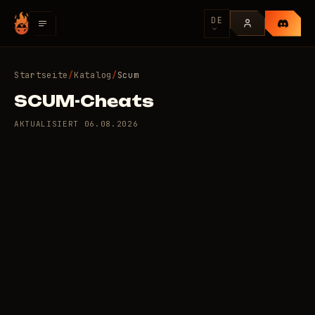
DE
Startseite
/
Katalog
/
Scum
SCUM-Cheats
AKTUALISIERT
06.08.2026
7 private Cheats für Scum
199
/Tag
RUB