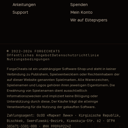
Anleitungen
Spenden
Support
Mein Konto
Wir auf Elitepvpers
© 2022–2026 FORGECHEATS
Öffentliches Angebot
Datenschutzrichtlinie
Nutzungsbedingungen
ForgeCheats ist ein unabhängiger Software-Shop und steht in keiner
Verbindung zu Publishern, Spieleentwicklern oder Rechteinhabern der
auf dieser Website genannten Spielmarken. Alle Warenzeichen,
Spielenamen und Logos gehören ihren jeweiligen Eigentümern. Die
Erwähnung von Spielenamen dient ausschließlich
Informationszwecken und impliziert keine Billigung oder
Unterstützung durch diese. Der Käufer trägt die alleinige
Verantwortung für die Nutzung der gekauften Software.
Zahlungsagent: ОсОО «Маркет Линк» · Kirgisische Republik,
Bischkek, Swerdlowski-Bezirk, Kiewskaja-Str. 62 · ОГРН
303671-3301-000 · ИНН 9909692242