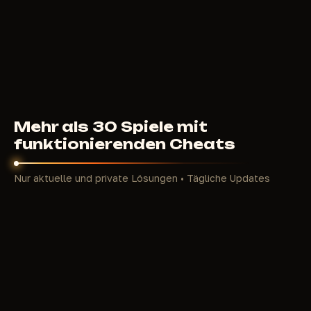
Zombies, Wachen und Tiere lange bevor sie dich
entdecken.
Perfekte Treffsicherheit in dynamischen PvP-
Kämpfen, in denen jede Kugel zählt.
Umweltkontrolle: Manipuliere das Wetter,
teleportiere Gegenstände oder nutze den Fly-Hack
zur Aufklärung.
Spare Zeit beim Grinden: Sofortige Leichensuche,
Mehr als 30 Spiele mit
automatisches Looten und
funktionierenden Cheats
Stoffwechselmanagement.
Im Jahr 2026 ist der Serverwettbewerb härter denn
Nur aktuelle und private Lösungen • Tägliche Updates
je – ohne einen Vorteil ist der Aufstieg auf der
Ruhmleiter nahezu unmöglich. Unsere Cheats lassen
dich das Spiel genießen, anstatt dich mit endlosem
Grinden herumzuschlagen.
Top-Features privater SCUM-Cheats
2026
Wir bieten erstklassige private Lösungen (Shack
Private, Ingram, Hyper, Ring, Crooked und mehr) –