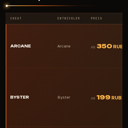
CHEAT
ENTWICKLER
PREIS
350
ARCANE
Arcane
RUB
AB
199
BYSTER
Byster
RUB
AB