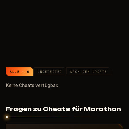
Alle vergleichen
UNSICHER
79
RUB
Cheat-Liste für Marathon
ALLE · 0
UNDETECTED
NACH DEM UPDATE
Keine Cheats verfügbar.
Fragen zu Cheats für Marathon