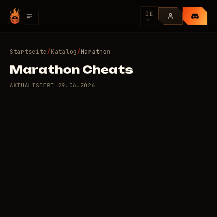
DE
Startseite
/
Katalog
/
Marathon
Marathon Cheats
AKTUALISIERT
29.06.2026
0 private Cheats für
79
Marathon
/Tag
RUB