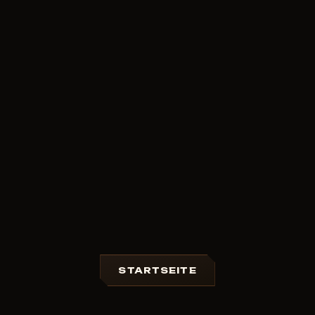
Marathon 2026 Cheats
— Ihr Ticket zu Top-1 auf
den Servern. Verschwenden Sie keine Hunderte
Stunden mit manuellem Farmen — fangen Sie am 5.
März an zu gewinnen!
Fragen? Kontaktieren Sie den 24/7-Support. Viel
Erfolg beim Extrahieren, Runner!
STARTSEITE