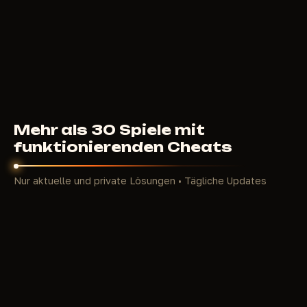
Warum sind Marathon-Cheats schon zum Start so
beliebt?
Extraction-Shooter wie Marathon sind nicht nur
Schießereien. Hier zählen Information,
Geschwindigkeit und Kartenkontrolle. Normale
Spieler verbringen Stunden mit der Suche nach guter
Beute und riskieren dabei, auf besser vorbereitete
Gegner zu treffen. Cheats bieten einen unfairen,
Mehr als 30 Spiele mit
aber mächtigen Vorteil: Sie sehen alles im Voraus,
funktionierenden Cheats
sammeln Top-Loot in Minuten und verlassen das
Match mit vollem Rucksack. Besonders gefragt sind
Nur aktuelle und private Lösungen • Tägliche Updates
ESP (Extra Sensory Perception) und Loot ESP — sie
verwandeln das Spiel in komfortables Farmen.
Welche Cheats gibt es 2026 für Marathon
Zum Spielstart sind bereits private Cheats der
höchsten Stufe verfügbar (beim Launch
undetected). Hier ist die komplette Liste der
nützlichsten Funktionen:
ESP für Spieler und Gegner (Wallhack)
— Zeigt