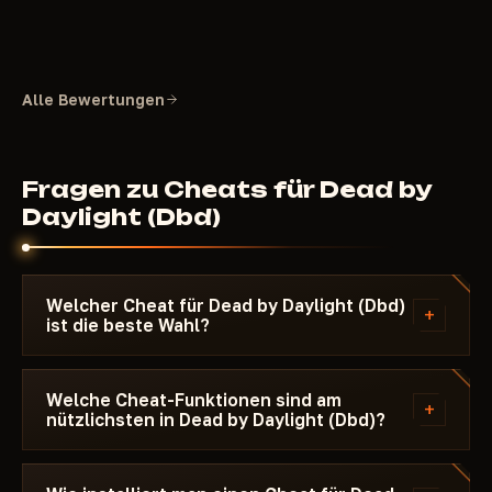
Alle Bewertungen
Fragen zu Cheats für Dead by
Daylight (Dbd)
Welcher Cheat für Dead by Daylight (Dbd)
+
ist die beste Wahl?
Achte auf den Wimpel Top·1–3 auf der Karte — das
steht für die beste Stabilität auf dem aktuellen
Welche Cheat-Funktionen sind am
+
nützlichsten in Dead by Daylight (Dbd)?
Patch. Für PvP sind AIM und Silent Aimbot wichtig
— das Zielen bleibt für andere Spieler unsichtbar.
ESP (Feinde durch Wände hervorheben) und Loot
Für Survival und Loot — ESP und Radar. Wenn du
ESP (wertvolle Gegenstände sehen) sind die