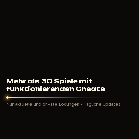
Auto-Checks & Immunität: Perfekte Skillchecks,
keine Fallen-Niederlagen — heile und repariere
risikofrei.
Leichte Perks/Fluchten: Aim für Niederschläge, ESP
auf alles — Top-MMR in einer Session.
Universell: Funktioniert als Überlebender (Loop-
Assist) und als Killer (Überlebendenjagd).
Stream-sicher: OBS erkennt es nicht — sichere
Content-Erstellung.
2026 ist EAC stärker — doch unsere Cheats bleiben
zu 100 % unentdeckt. Tausende sind bereits Top-
Mehr als 30 Spiele mit
Ranked ohne HWID-Bans.
funktionierenden Cheats
Top-Funktionen privater DbD-Cheats
2026
Nur aktuelle und private Lösungen • Tägliche Updates
Elite-Produktpalette (Arcane, Softhub, Fecurity,
Pussycat, Collapse, Byster, SMG) — externes
Overlay, HWID-Spoofer, Win10/11 (Steam),
Intel/AMD. Patch-Updates, Konfigurationen
(speichern/teilen), Kampfmodus.