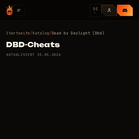
DE
Startseite
/
Katalog
/
Dead by Daylight (Dbd)
DBD-Cheats
AKTUALISIERT
15.05.2026
7 private Cheats für Dead
145
by Daylight (Dbd)
/Tag
RUB