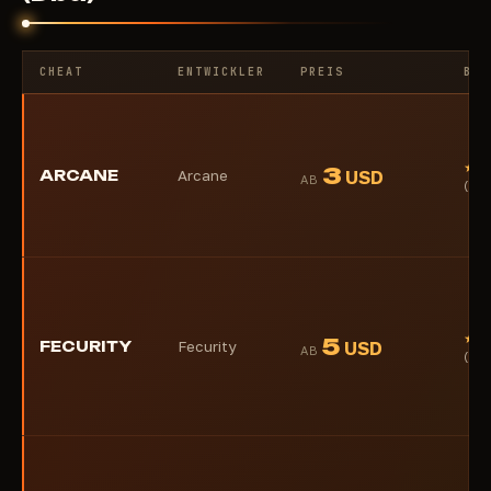
CHEAT
ENTWICKLER
PREIS
BEW
★
3
ARCANE
Arcane
USD
AB
(1)
★
5
FECURITY
Fecurity
USD
AB
(1)