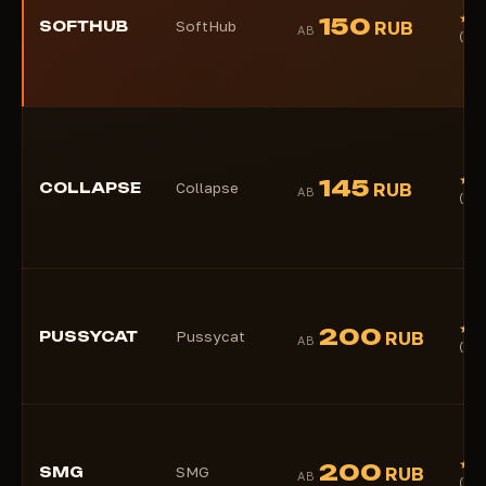
★
150
SOFTHUB
SoftHub
RUB
AB
(1)
★
145
COLLAPSE
Collapse
RUB
AB
(1)
★
200
PUSSYCAT
Pussycat
RUB
AB
(1)
★
200
SMG
SMG
RUB
AB
(1)