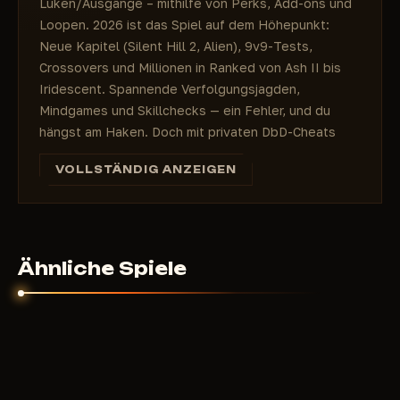
Luken/Ausgänge – mithilfe von Perks, Add-ons und
Loopen. 2026 ist das Spiel auf dem Höhepunkt:
Neue Kapitel (Silent Hill 2, Alien), 9v9-Tests,
Crossovers und Millionen in Ranked von Ash II bis
Iridescent. Spannende Verfolgungsjagden,
Mindgames und Skillchecks — ein Fehler, und du
hängst am Haken. Doch mit privaten DbD-Cheats
wirst du zum Gott des Nebels: Sieh durch Wände,
VOLLSTÄNDIG ANZEIGEN
auto-perfekte Checks und dominiere beide Rollen,
ohne von EAC/BattlEye entdeckt zu werden.
Warum Cheats in DbD 2026? Schluss
mit Albträumen
Die Meta ist brutal: Pro-Überlebende in endlosen
Ähnliche Spiele
Loops, Killer mit Tunneling und Mori. Ohne Infos
bleibst du ewig perkless oder disconnected. Private
Cheats geben dir:
Vollständige Aura: Killer/Überlebende, Generatoren
mit Fortschritt, Totems/Haken — keine Hinterhalte
mehr.