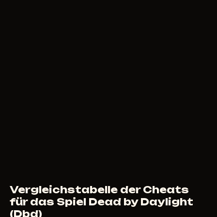
200
RUB
AB
BYSTER
199
RUB
AB
Vergleichstabelle der Cheats
für das Spiel Dead by Daylight
(Dbd)