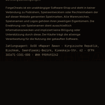
ForgeCheats ist ein unabhängiger Software-Shop und steht in keiner
Verbindung zu Publishern, Spieleentwicklern oder Rechteinhabern der
auf dieser Website genannten Spielmarken. Alle Warenzeichen,
Spielenamen und Logos gehören ihren jeweiligen Eigentümern. Die
Erwähnung von Spielenamen dient ausschließlich
Informationszwecken und impliziert keine Billigung oder
Unterstützung durch diese. Der Käufer trägt die alleinige
Verantwortung für die Nutzung der gekauften Software.
Zahlungsagent: ОсОО «Маркет Линк» · Kirgisische Republik,
Bischkek, Swerdlowski-Bezirk, Kiewskaja-Str. 62 · ОГРН
ORGECHEA
303671-3301-000 · ИНН 9909692242