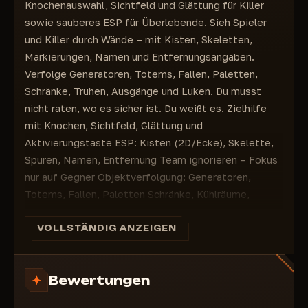
Knochenauswahl, Sichtfeld und Glättung für Killer
Paletten
sowie sauberes ESP für Überlebende. Sieh Spieler
Schrank
und Killer durch Wände – mit Kisten, Skeletten,
Fleischschrank
Markierungen, Namen und Entfernungsangaben.
Ausgangstor
Verfolge Generatoren, Totems, Fallen, Paletten,
Fluchtluke
Schränke, Truhen, Ausgänge und Luken. Du musst
Truhe
nicht raten, wo es sicher ist. Du weißt es. Zielhilfe
Totem
mit Knochen, Sichtfeld, Glättung und
Entfernung von Gegenständen
Aktivierungstaste ESP: Kisten (2D/Ecke), Skelette,
Spuren, Namen, Entfernung Team ignorieren – Fokus
nur auf Gegner Objektverfolgung: Generatoren,
Totems, Fallen, Paletten Schränke, Kühlräume,
Truhen, Ausgänge, Luken – volle Übersicht
Anpassbare Schriftgröße für Fadenkreuz, Gegner und
VOLLSTÄNDIG ANZEIGEN
Gegenstände Flexible Menütaste – passt sich
deinem Spielstil an Du läufst nicht vor dem Killer
Bewertungen
weg. Du bist sein Urteil.