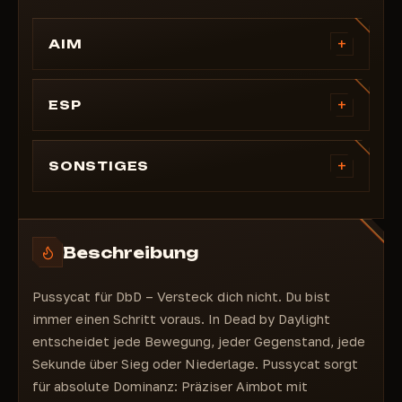
+
AIM
Aimbot
Vektor-Aimbot
+
ESP
Sichtfeld vergrößern
BOX zeichnen
Sichtfeldradius
Skelett
+
SONSTIGES
Glättung
Spurlinien
Zielknochen
Fadenkreuz
Team ignorieren
Maximale Entfernung
Schriftgröße Gegner
Spielername
Aimbot-Taste
Schriftgröße Gegenstand
Beschreibung
Entfernung
Menütaste
Maximale Entfernung
Pussycat für DbD – Versteck dich nicht. Du bist
BOX-Typ
immer einen Schritt voraus. In Dead by Daylight
Spurlinien-Typ
entscheidet jede Bewegung, jeder Gegenstand, jede
Objekte
Sekunde über Sieg oder Niederlage. Pussycat sorgt
Generator
für absolute Dominanz: Präziser Aimbot mit
Fallen