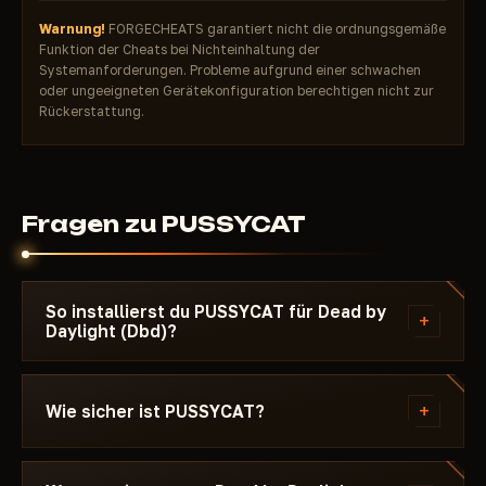
Warnung!
FORGECHEATS garantiert nicht die ordnungsgemäße
Funktion der Cheats bei Nichteinhaltung der
Systemanforderungen. Probleme aufgrund einer schwachen
oder ungeeigneten Gerätekonfiguration berechtigen nicht zur
Rückerstattung.
Fragen zu PUSSYCAT
So installierst du PUSSYCAT für Dead by
+
Daylight (Dbd)?
Nach der Zahlung erhältst du einen Download-Link
und eine Anleitung speziell für Dead by Daylight
+
Wie sicher ist PUSSYCAT?
(Dbd) - mit Angabe der benötigten Windows-
Version, den Secure-Boot-Einstellungen und der
Der Cheat wird auf dem aktuellen Patch von Dead
Startreihenfolge. Wenn etwas nicht klappt - schreib