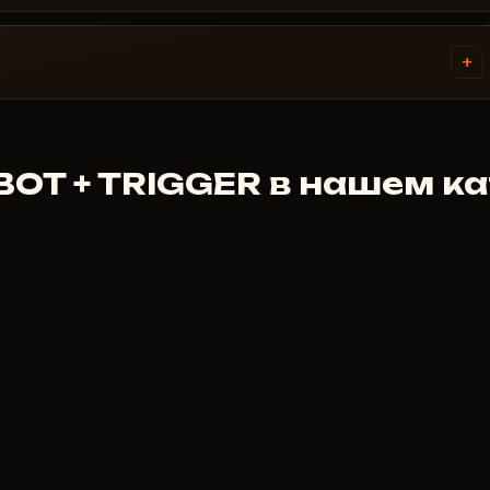
платёжные системы. Доступ
я платежа - обычно в течение
+
отрен. Но если чит не
ёмся индивидуально. Мы
OT + TRIGGER в нашем ка