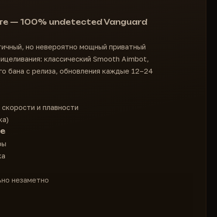
те — 100% undetected Vanguard
ичный, но невероятно мощный приватный
рицеливания: классический Smooth Aimbot,
ного бана с релиза, обновления каждые 12–24
 скорости и плавности
ка)
ие
ры
ка
ьно незаметно