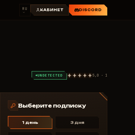
RU
КАБИНЕТ
DISCORD
5,0 · 1
UNDETECTED
Выберите подписку
1 день
3 дня