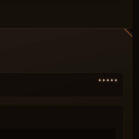
rant от 149₽ → мгновенная активация и