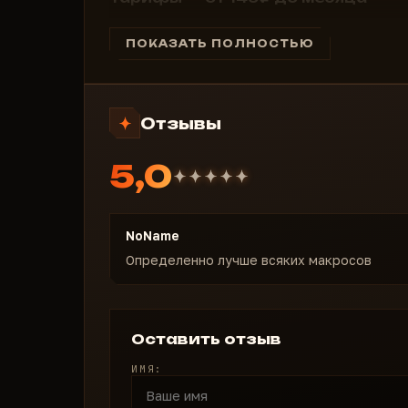
1 день — 149₽
3 дня — 290₽
ПОКАЗАТЬ ПОЛНОСТЬЮ
7 дней — 490₽
30 дней — 790₽
Купить MEMEZ AIMBOT + TRIGGER для Valo
Отзывы
полная гарантия undetected!
5,0
NoName
Определенно лучше всяких макросов
Оставить отзыв
ИМЯ: