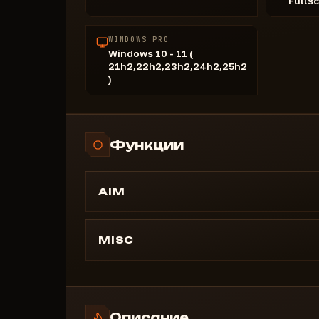
Fulls
WINDOWS PRO
Windows 10 - 11 (
21h2,22h2,23h2,24h2,25h2
)
Функции
AIM
Enable Aimbot - Включение Aim-бота
Aimbot FOV - Угол обзора Aim-бота
MISC
Aimbot Speed - Скорость Aim-бота
Color - Целевой цвет для атаки
Silent FOV - Угол обзора Silent-режима
Flicker FOV - Угол обзора Flicker-режима
Silent Distance - Дистанция Silent
Flicker Sleep - Задержка Flicker-режима
Описание