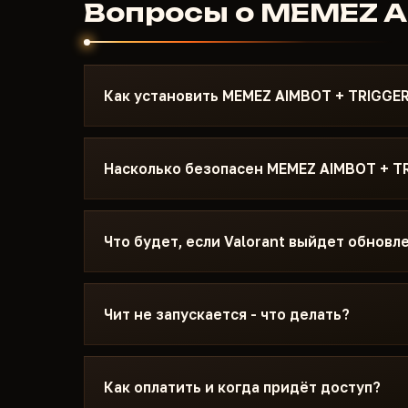
Вопросы о MEMEZ A
Как установить MEMEZ AIMBOT + TRIGGER
После оплаты вы получите ссылку на загрузк
написана под Valorant - с указанием нужной 
Насколько безопасен MEMEZ AIMBOT + T
Secure Boot и порядком запуска. Если что-то 
Discord или Telegram, поможем.
Чит тестируется на актуальном патче Valora
статус видно на карточке - Undetected / На 
Что будет, если Valorant выйдет обновл
обновления игры статус меняется, чит снима
Обновляем чит в течение суток после патча.
замораживается - дни не сгорают. Когда фикс
Чит не запускается - что делать?
каталоге.
Пишите в Discord с описанием ошибки. Больш
минут: неправильный режим загрузки, Secure
Как оплатить и когда придёт доступ?
знает Valorant и конкретные требования ME