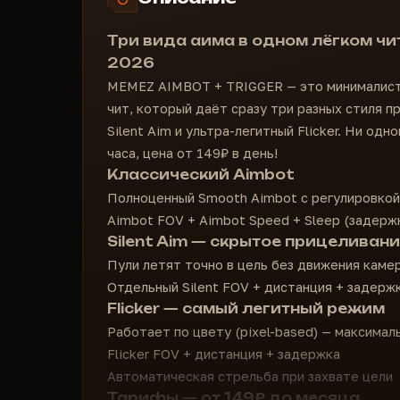
Три вида аима в одном лёгком чи
2026
MEMEZ AIMBOT + TRIGGER — это минималист
чит, который даёт сразу три разных стиля п
Silent Aim и ультра-легитный Flicker. Ни од
часа, цена от 149₽ в день!
Классический Aimbot
Полноценный Smooth Aimbot с регулировкой
Aimbot FOV + Aimbot Speed + Sleep (задерж
Silent Aim — скрытое прицеливан
Пули летят точно в цель без движения каме
Отдельный Silent FOV + дистанция + задерж
Flicker — самый легитный режим
Работает по цвету (pixel-based) — максимал
Flicker FOV + дистанция + задержка
Автоматическая стрельба при захвате цели
Тарифы — от 149₽ до месяца