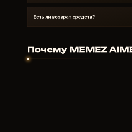
Оплата криптовалютой или через анонимные 
приходит автоматически после подтверждени
Есть ли возврат средств?
нескольких минут.
Для цифровых продуктов возврат не предусм
запустился и поддержка не помогла - разбер
заинтересованы чтобы продукт работал.
Почему MEMEZ AIMB