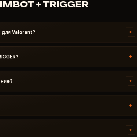
IMBOT + TRIGGER
+
 для Valorant?
у и инструкцию. Инструкция
версии Windows, настройками
+
RIGGER?
не получается - пишите в
nt перед публикацией. Текущий
обновлении / Риск. Если после
+
ение?
ется до выхода фикса.
 На время обновления подписка
 готов, чит снова появляется в
+
инство проблем решается за 15
 Boot, антивирус. Поддержка
+
MEZ AIMBOT + TRIGGER.