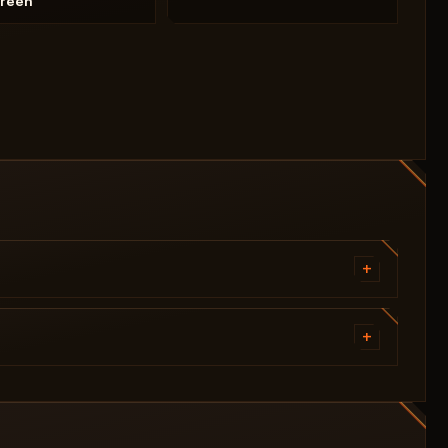
creen
+
Aimbot Sleep - Задержка Aim-бота
Aimbot Smooth - Плавность Aim-бота
+
Enable Silent - Включение Silent-режима
Enable Flicker - Включение Flicker-режима
Silent Sleep - Задержка Silent-режима
Flicker Distance - Дистанция Flicker
Auto Shooting - Автоматическая стрельба