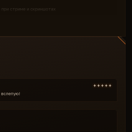
н при стриме и скриншотах
вателя — нулевое совпадение хешей
кора.
ь вслепую!