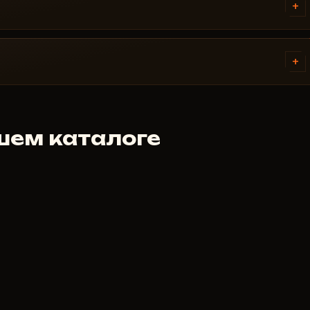
 Boot, антивирус. Поддержка
+
TO.
платёжные системы. Доступ
я платежа - обычно в течение
+
отрен. Но если чит не
ёмся индивидуально. Мы
шем каталоге