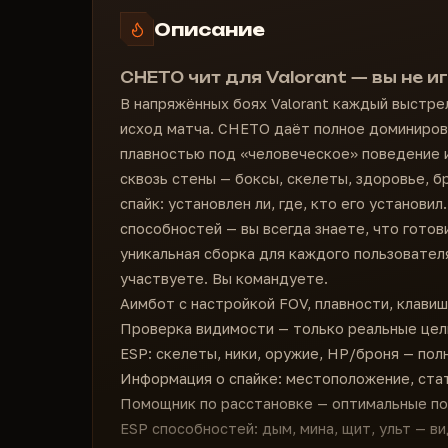
Описание
CHETO чит для Valorant — вы не и
В напряжённых боях Valorant каждый выстре
исход матча. CHETO даёт полное доминирова
плавностью под «человеческое» поведение 
сквозь стены — боксы, скелеты, здоровье, б
спайк: установлен ли, где, кто его установи
способностей — вы всегда знаете, что готов
уникальная сборка для каждого пользователя
участвуете. Вы командуете.
Аимбот с настройкой FOV, плавности, клави
Проверка видимости — только реальные цел
ESP: скелеты, ники, оружие, HP/броня — пол
Информация о спайке: местоположение, стат
Помощник по расстановке — оптимальные по
ESP способностей: дым, мина, щит, ульт — в