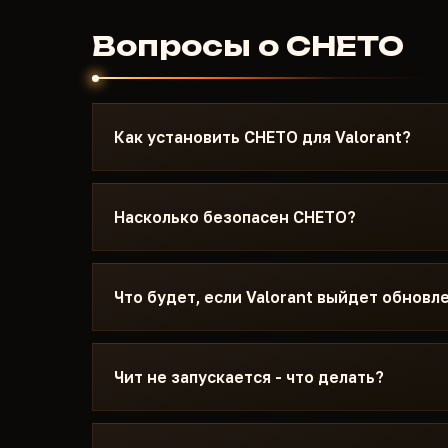
Вопросы о CHETO
Как установить CHETO для Valorant?
После оплаты вы получите ссылку на загрузк
написана под Valorant - с указанием нужной 
Насколько безопасен CHETO?
Secure Boot и порядком запуска. Если что-то 
Discord или Telegram, поможем.
Чит тестируется на актуальном патче Valora
статус видно на карточке - Undetected / На 
Что будет, если Valorant выйдет обновл
обновления игры статус меняется, чит снима
Обновляем чит в течение суток после патча.
замораживается - дни не сгорают. Когда фикс
Чит не запускается - что делать?
каталоге.
Пишите в Discord с описанием ошибки. Больш