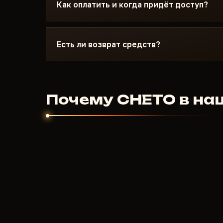
минут: неправильный режим загрузки, Secure
Как оплатить и когда придёт доступ?
знает Valorant и конкретные требования CHE
Оплата криптовалютой или через анонимные 
приходит автоматически после подтверждени
Есть ли возврат средств?
нескольких минут.
Для цифровых продуктов возврат не предусм
запустился и поддержка не помогла - разбер
заинтересованы чтобы продукт работал.
Почему CHETO в на