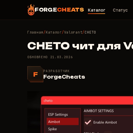
FORGE
CHEATS
Каталог
Статус
Главная
/
Каталог
/
Valorant
/
CHETO
CHETO чит для V
ОБНОВЛЕНО
21.03.2026
РАЗРАБОТЧИК
F
ForgeCheats