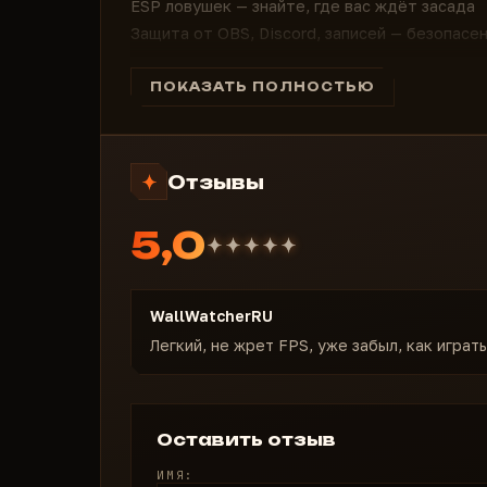
ESP ловушек — знайте, где вас ждёт засада
Защита от OBS, Discord, записей — безопасе
Уникальная сборка чита для каждого пользо
Вы не выживаете. Вы — следующая версия ис
ПОКАЗАТЬ ПОЛНОСТЬЮ
Отзывы
5,0
WallWatcherRU
Легкий, не жрет FPS, уже забыл, как играт
Оставить отзыв
ИМЯ: