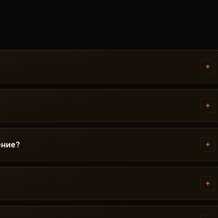
+
у и инструкцию. Инструкция
версии Windows, настройками
+
не получается - пишите в
nt перед публикацией. Текущий
обновлении / Риск. Если после
+
ение?
ется до выхода фикса.
 На время обновления подписка
 готов, чит снова появляется в
+
инство проблем решается за 15