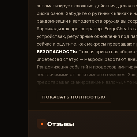
автоматизирует сложные действия, делая г
риска банов. Забудьте о рутинных кликах и 
рандомизации и автодетекта оружия вы сос
баррикады как про-оператор. ForgeCheats г
устройствах, регулярные обновления под па
сейчас и ощутите, как макросы превращают 
БЕЗОПАСНОСТЬ:
Полная приватная сборка 
undetected статус — макросы работают внеш
Рандомизация событий и процессов имитируе
неотличимыми от легитимного геймплея. За
предотвращая сканирование и взломы, что ид
каждый клик на счету.
Приватная сборка:
Эксклюзивная сборка MA
ПОКАЗАТЬ ПОЛНОСТЬЮ
инъекций или хуков, только чистая автомат
киллы, не вызывая подозрений у BattlEye, и 
протяжении сезонов.
Отзывы
Без внедрения в игру:
Макросы работают ка
полная изоляция от игрового процесса обесп