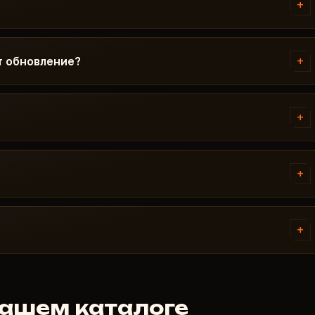
+
 Если что-то не получается -
w Six Siege перед публикацией.
ed / На обновлении / Риск. Если
+
ет обновление?
 снимается до выхода фикса.
 На время обновления подписка
 готов, чит снова появляется в
+
инство проблем решается за 15
 Boot, антивирус. Поддержка
+
вания MACROS.
платёжные системы. Доступ
я платежа - обычно в течение
+
отрен. Но если чит не
ёмся индивидуально. Мы
ашем каталоге