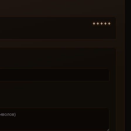
де стабильность превыше всего.
ьте естественности: случайные задержки
ю под человеческие рефлексы. В динамике
рны, делая вас неуловимым для ботов и
ует макросы и мониторит угрозы, блокируя
сть в каждом рейде, фокусируясь на
туры с автоконфигурацией делает
птируется под ваше железо, детектируя
кий интерфейс упрощает настройку, а
вращая сложные макросы в интуитивный
сть с Logitech, Razer, Bloody и другими —
d-play для плавного геймплея в ближних
е макросы сканируют систему и
мя на настройках и позволяя сразу в бой