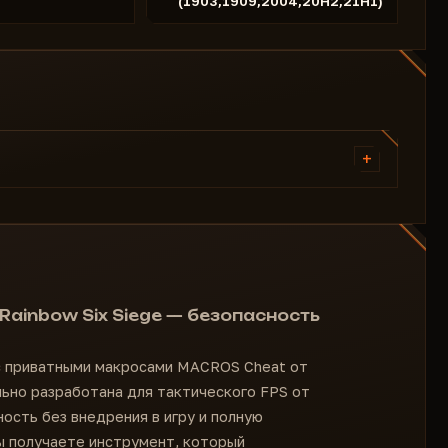
(1903,1909,2004,20H2,21H1)
+
Приватная сборка
Рандомизация событий
Защита процесса
Для любой мыши и клавиатуры
Автодетект оружия
ainbow Six Siege — безопасность
Звуковые эффекты
 с приватными макросами MACROS Cheat от
льно разработана для тактического FPS от
ость без внедрения в игру и полную
вы получаете инструмент, который