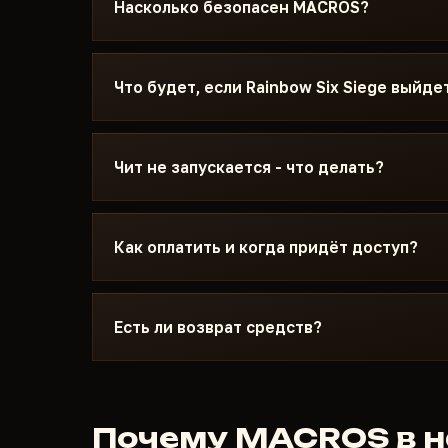
Насколько безопасен MACROS?
настройками Secure Boot и порядком запуска.
пишите в Discord или Telegram, поможем.
Чит тестируется на актуальном патче Rainbo
Текущий статус видно на карточке - Undetect
Что будет, если Rainbow Six Siege выйд
после обновления игры статус меняется, чит
Обновляем чит в течение суток после патча.
замораживается - дни не сгорают. Когда фикс
Чит не запускается - что делать?
каталоге.
Пишите в Discord с описанием ошибки. Больш
минут: неправильный режим загрузки, Secure
Как оплатить и когда придёт доступ?
знает Rainbow Six Siege и конкретные требо
Оплата криптовалютой или через анонимные 
приходит автоматически после подтверждени
Есть ли возврат средств?
нескольких минут.
Для цифровых продуктов возврат не предусм
запустился и поддержка не помогла - разбер
заинтересованы чтобы продукт работал.
Почему MACROS в н