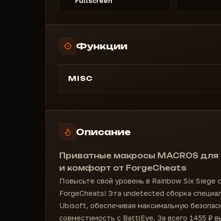
Fullscreen
Функции
MISC
БЕЗОПАСНОСТЬ
Без внедрения в игру
Рандомизация процесса
Описание
КОМФОРТ
Автоконфигурация программы
Приватные макросы MACROS для R
Графический интерфейс
и комфорт от ForgeCheats
Повысьте свой уровень в Rainbow Six Siege
ForgeCheats! Эта undetected сборка специа
Ubisoft, обеспечивая максимальную безопасн
совместимость с BattlEye. За всего 1455 ₽ 