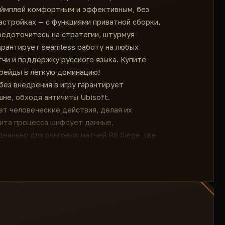
еймплей комфортным и эффективным, без
настройках — с функциями приватной сборки,
редоточитесь на стратегии, штурмуя
арантирует seamless работу на любых
тчи и поддержку русского языка. Купите
рейды в лёгкую доминацию!
без внедрения в игру гарантирует
не, обходя античиты Ubisoft.
т человеческие действия, делая их
щита процесса шифрует данные,
еально для ранговых матчей R6 Siege, где
CROS Cheat минимизирует риски: нет DLL-
изация. Это позволяет безопасно фармить
сохранять аккаунт в безопасности на
к оверлей, не затрагивая файлы R6 Siege —
ечивает нулевой footprint для античитов.