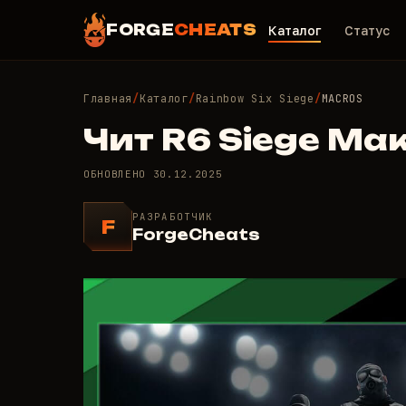
FORGE
CHEATS
Каталог
Статус
Главная
/
Каталог
/
Rainbow Six Siege
/
MACROS
Чит R6 Siege Ма
ОБНОВЛЕНО
30.12.2025
РАЗРАБОТЧИК
F
ForgeCheats