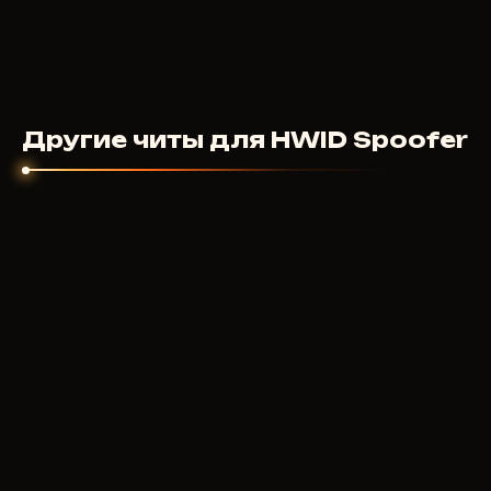
Другие читы для HWID Spoofer
F
UBGG
2000
RUB
ОТ