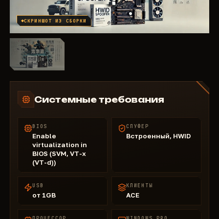
СКРИНШОТ ИЗ СБОРКИ
Системные требования
BIOS
СПУФЕР
Enable
Встроенный, HWID
virtualization in
BIOS (SVM, VT-x
(VT-d))
USB
КЛИЕНТЫ
от 1GB
ACE
ПРОЦЕССОР
WINDOWS PRO