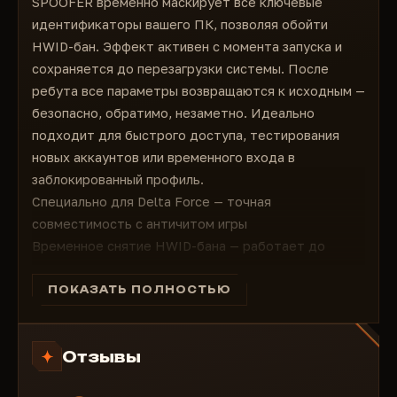
SPOOFER временно маскирует все ключевые
следующей перезагрузки ПК.
идентификаторы вашего ПК, позволяя обойти
Перед тем как использовать спуфер на
новом аккаунте, обязательно создайте
HWID-бан. Эффект активен с момента запуска и
нового пользователя в Windows, измените
сохраняется до перезагрузки системы. После
имя вашего ПК в свойствах системы*( при
условии если продолжает банить)
ребута все параметры возвращаются к исходным —
безопасно, обратимо, незаметно. Идеально
подходит для быстрого доступа, тестирования
новых аккаунтов или временного входа в
заблокированный профиль.
Специально для Delta Force — точная
совместимость с античитом игры
Временное снятие HWID-бана — работает до
следующей перезагрузки ПК
Запуск один раз — эффект сохраняется до ребута
ПОКАЗАТЬ ПОЛНОСТЬЮ
Порядок запуска: сначала чит → перезагрузка →
затем spoofer
Отзывы
Не изменяет постоянные данные — после
перезагрузки всё как было