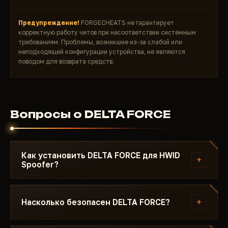
Предупреждение!
FORGECHEATS не гарантирует
корректную работу читов при несоответствии системным
требованиям. Проблемы, возникшие из-за слабой или
неподходящей конфигурации устройства, не являются
поводом для возврата средств.
Вопросы о DELTA FORCE
Как установить DELTA FORCE для HWID
+
Spoofer?
После оплаты вы получите ссылку на загрузку и
инструкцию. Инструкция написана под HWID
+
Насколько безопасен DELTA FORCE?
Spoofer - с указанием нужной версии Windows,
настройками Secure Boot и порядком запуска.
Чит тестируется на актуальном патче HWID