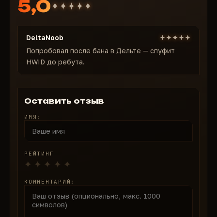
5,0
Spoofer не разблокирует аккаунт — он обходит
блокировку железа
Для новых аккаунтов: создайте нового
DeltaNoob
пользователя Windows и смените имя ПК при
необходимости
Попробовал после бана в Дельте — спуфит
HWID до ребута.
Вы не восстанавливаете доступ. Вы берёте его
напрокат — пока никто не видит.
Оставить отзыв
ИМЯ:
РЕЙТИНГ
КОММЕНТАРИЙ: