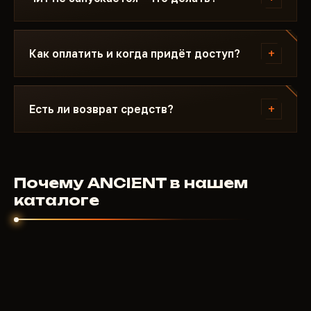
дни не сгорают. Когда фикс готов, чит снова
появляется в каталоге.
Пишите в Discord с описанием ошибки.
Большинство проблем решается за 15 минут:
+
Как оплатить и когда придёт доступ?
неправильный режим загрузки, Secure Boot,
антивирус. Поддержка знает HWID Spoofer и
Оплата криптовалютой или через анонимные
конкретные требования ANCIENT.
платёжные системы. Доступ приходит
+
Есть ли возврат средств?
автоматически после подтверждения платежа -
обычно в течение нескольких минут.
Для цифровых продуктов возврат не
предусмотрен. Но если чит не запустился и
поддержка не помогла - разберёмся
Почему ANCIENT в нашем
индивидуально. Мы заинтересованы чтобы
каталоге
продукт работал.