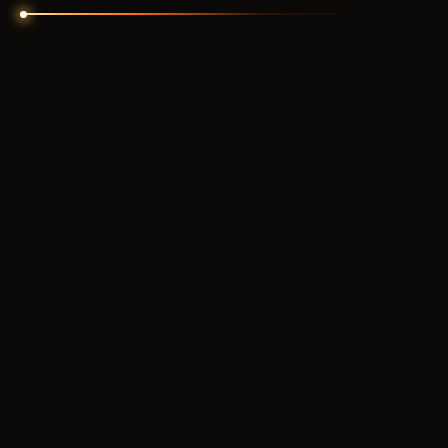
F
UBGG
2000
RUB
ОТ
TITANX