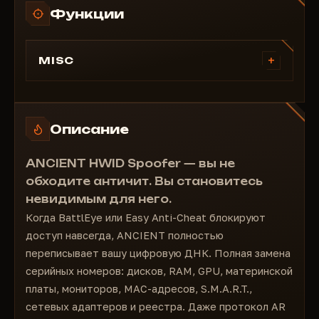
Функции
+
MISC
Storage Drive Serials (disk serials)
RAM Serials
Monitor Serials
Описание
S.M.A.R.T
Network Adapters
ANCIENT HWID Spoofer — вы не
Registry Values
обходите античит. Вы становитесь
MAC Address
невидимым для него.
GPU
Когда BattlEye или Easy Anti-Cheat блокируют
Motherboard
доступ навсегда, ANCIENT полностью
AR Protocol
переписывает вашу цифровую ДНК. Полная замена
серийных номеров: дисков, RAM, GPU, материнской
платы, мониторов, MAC-адресов, S.M.A.R.T.,
сетевых адаптеров и реестра. Даже протокол AR