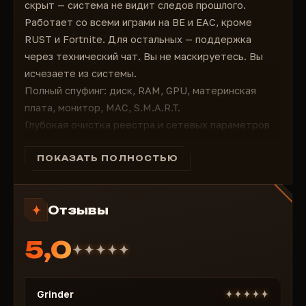
скрыт — система не видит следов прошлого.
Работает со всеми играми на BE и EAC, кроме
RUST и Fortnite. Для остальных — поддержка
через технический чат. Вы не маскируетесь. Вы
исчезаете из системы.
Полный спуфинг: диск, RAM, GPU, материнская
плата, монитор, MAC, S.M.A.R.T.
Глубокая очистка реестра и сетевых параметров
Скрытие AR Protocol — защита от продвинутых
методов детекта
ПОКАЗАТЬ ПОЛНОСТЬЮ
Поддержка всех игр с BattlEye и Easy Anti-Cheat
(кроме RUST и Fortnite)
Отзывы
Для других игр — уточнение совместимости в
техподдержке
5,0
Без лишних компонентов — только то, что нужно
для обхода
Стабильно работает даже после жёстких банов по
Grinder
железу