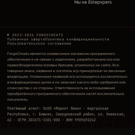
Мы на Elitepvpers
© 2022–2026 FORGECHEATS
Публичная оферта
Политика конфиденциальности
Пользовательское соглашение
ForgeCheats является независимым магазином программного
обеспечения и не связан с издателями, разработчиками игр или
правообладателями игровых брендов, упомянутых на сайте. Все
товарные знаки, названия и логотипы игр принадлежат их законным
владельцам. Упоминание названий игр используется исключительно
в информационных целях и не означает какого-либо одобрения или
спонсорства с их стороны. Ответственность за использование
приобретённого программного обеспечения несёт исключительно
покупатель.
Платёжный агент: ОсОО «Маркет Линк» · Кыргызская
Республика, г. Бишкек, Свердловский район, ул. Киевская,
ORGECHEA
62 · ОГРН 303671-3301-000 · ИНН 9909692242