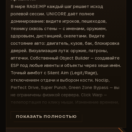
Noclip
В мире RAGE:MP каждый шаг решает исход
Vehicles
Perfect Drive
ролевой сессии. UNICORE даёт полное
Box
Clear Ped Tasks
доминирование: видите игроков, пешеходов,
Box Type
Green Zone Bypass
технику сквозь стены — с именами, оружием,
Name
Super Punch
здоровьем, дистанцией, скелетами. Видите
Distance
[RageMP specific functions]
состояние авто: двигатель, кузов, бак, блокировка
Show Local Car
Click Warp (Teleport by mouse coords)
дверей. Визуализация лута: оружие, патроны,
Engine Health
Local Time Changer
аптечки. Собственный Object Builder — создавайте
Body Health
ESP под любые ивенты и объекты через хеши имён.
Tank Health
Точный аимбот с Silent Aim (Legit/Rage),
Door Lock Status
отключением отдачи и выбором кости. Noclip,
Pickups
Perfect Drive, Super Punch, Green Zone Bypass — вы
Box
не ограничены физикой сервера. Click Warp —
Box Type
телепортация по клику мыши. Изменение времени,
Name
FOV, интерфейса — вы контролируете всё.
Distance
ESP: игроки, NPC, машины, лут — с кастомными
ПОКАЗАТЬ ПОЛНОСТЬЮ
Weapon
боксами, ники, оружием, здоровьем
Ammo
Полный контроль над транспортом: состояние,
Other