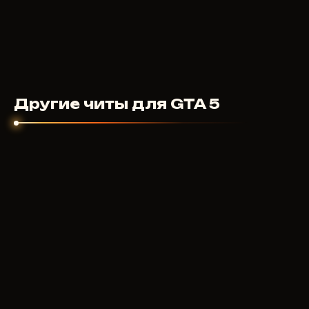
Другие читы для GTA 5
ARCANE
400
RUB
ОТ