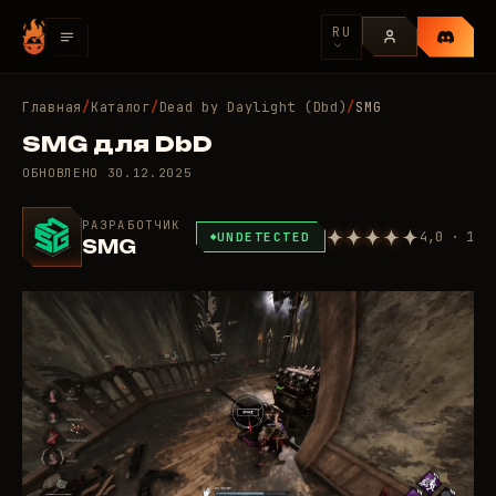
RU
Главная
/
Каталог
/
Dead by Daylight (Dbd)
/
SMG
SMG для DbD
ОБНОВЛЕНО
30.12.2025
РАЗРАБОТЧИК
4,0 · 1
UNDETECTED
SMG