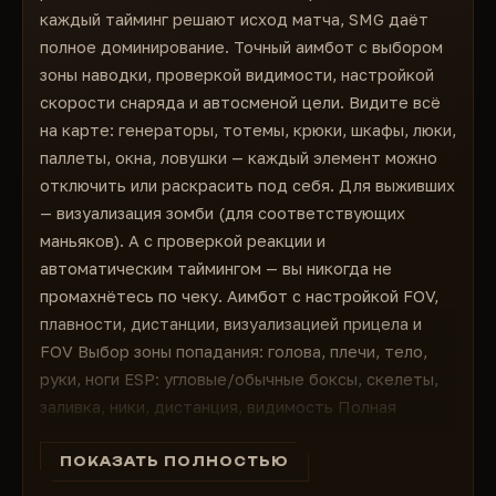
тотемов
каждый тайминг решают исход матча, SMG даёт
Ловушки, крюки, шкафчики, паллеты, окна
полное доминирование. Точный аимбот с выбором
Зомби на карте (для соответствующих
зоны наводки, проверкой видимости, настройкой
маньяков)
скорости снаряда и автосменой цели. Видите всё
Каждый элемент можно отключить или
раскрасить индивидуально
на карте: генераторы, тотемы, крюки, шкафы, люки,
паллеты, окна, ловушки — каждый элемент можно
отключить или раскрасить под себя. Для выживших
— визуализация зомби (для соответствующих
маньяков). А с проверкой реакции и
автоматическим таймингом — вы никогда не
промахнётесь по чеку. Аимбот с настройкой FOV,
плавности, дистанции, визуализацией прицела и
FOV Выбор зоны попадания: голова, плечи, тело,
руки, ноги ESP: угловые/обычные боксы, скелеты,
заливка, ники, дистанция, видимость Полная
визуализация мира: генераторы, тотемы, выходы,
люки, паллеты Индивидуальные цвета и
ПОКАЗАТЬ ПОЛНОСТЬЮ
включение/отключение для каждого объекта