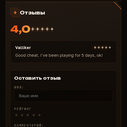
Проверка реакции: тайминг, автоматическое
Отзывы
нажатие — идеальные чеки Система конфигов:
сохраняйте, загружайте, настраивайте под каждую
4,0
роль Кастомизация шрифтов, бинды: меню, паника
— полный контроль в бою Вы не выживаете. Вы —
архитектор этого матча.
Valliker
Good cheat. I've been playing for 5 days, ok!
Оставить отзыв
ИМЯ:
РЕЙТИНГ
КОММЕНТАРИЙ: