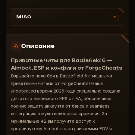
Клавиша аима 1
Общее
Клавиша аима 2
Максимальная дистанция
+
MISC
Включить FOV
Боксы
Радиус FOV
Общие
Скелет
Радиус сглаживания
Отображать FPS Overlay
Толщина скелета
Цель
Задать FPS Overlay
Описание
Здоровье
Кость прицеливания: Голова, Шея, Тело, Таз
Конфиги
Линии к цели
Ближайшая кость
Добавить
Приватные читы для Battlefield 6 —
Дополнительная информация
Клавиша принудительного выбора кости
Загрузить
Aimbot, ESP и конфиги от ForgeCheats
Никнейм
Принудительные кости: Голова, Шея, Тело,
Поделиться
Взрывайте поле боя в Battlefield 6 с мощными
Таз
Дистанция
Удалить
приватными читами от ForgeCheats! Наша
Только видимые
undetected версия 2026 года специально создана
Блокировка цели
для этого эпического FPS от EA, обеспечивая
Предсказание
полную защиту аккаунта от банов и seamless
Прицел
интеграцию в мультиплеерные сражения. За
Включить прицел
минимальные 4$ вы получите доступ к
Размер прицела
продвинутому Aimbot с настраиваемым FOV и