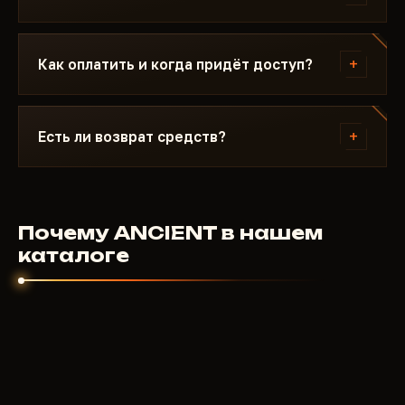
дни не сгорают. Когда фикс готов, чит снова
появляется в каталоге.
Пишите в Discord с описанием ошибки.
Большинство проблем решается за 15 минут:
+
Как оплатить и когда придёт доступ?
неправильный режим загрузки, Secure Boot,
антивирус. Поддержка знает Battlefield 6 и
Оплата криптовалютой или через анонимные
конкретные требования ANCIENT.
платёжные системы. Доступ приходит
+
Есть ли возврат средств?
автоматически после подтверждения платежа -
обычно в течение нескольких минут.
Для цифровых продуктов возврат не
предусмотрен. Но если чит не запустился и
поддержка не помогла - разберёмся
Почему ANCIENT в нашем
индивидуально. Мы заинтересованы чтобы
каталоге
продукт работал.