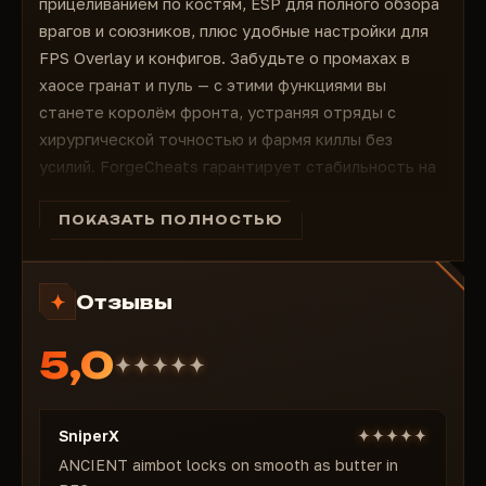
прицеливанием по костям, ESP для полного обзора
врагов и союзников, плюс удобные настройки для
FPS Overlay и конфигов. Забудьте о промахах в
хаосе гранат и пуль — с этими функциями вы
станете королём фронта, устраняя отряды с
хирургической точностью и фармя киллы без
усилий. ForgeCheats гарантирует стабильность на
всех платформах, мгновенные обновления под
патчи DICE и поддержку русского языка. Купите
ПОКАЗАТЬ ПОЛНОСТЬЮ
сейчас и переверните войну в свою пользу!
Aimbot:
Активируйте идеальный aimbot для
Отзывы
доминирования в перестрелках: включите
функцию, назначьте клавиши аима 1 и 2 для гибкого
5,0
контроля. Включите FOV с регулируемым радиусом
и сглаживанием, чтобы прицеливание выглядело
естественно и незаметно для античита в
SniperX
Battlefield 6.
Цель:
ANCIENT aimbot locks on smooth as butter in
Точно выбирайте цели — прицеливайтесь по