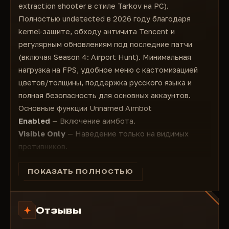
Custom Thickness For Everything
extraction shooter в стиле Tarkov на PC).
Inventory Price
Полностью undetected в 2026 году благодаря
Equipment List
kernel-защите, обходу античита Tencent и
Snapline (Bottom, Center, Top)
регулярным обновлениям под последние патчи
Box (2D)
(включая Season 4: Airport Hunt). Минимальная
Max Distance
нагрузка на FPS, удобное меню с кастомизацией
++VISUAL AI
цветов/толщины, поддержка русского языка и
Skeleton
полная безопасность для основных аккаунтов.
View Direction
Основные функции Unnamed Aimbot
Head Circle
Enabled
— Включение аимбота.
Weapon Name
Visible Only
— Наведение только на видимых
Health Bar
противников.
Name
Ignore Knocked
— Игнор нокаутированных врагов.
Side
Draw FOV
— Отображение круга FOV и линии к
ПОКАЗАТЬ ПОЛНОСТЬЮ
Distance
цели.
Visible Check
FOV / Smooth / Speed / Stickiness
— Тонкая
Inventory Price
Отзывы
настройка поля захвата, плавности, скорости и
Equipment List
"липкости" наведения.
Snapline (Bottom, Center, Top)