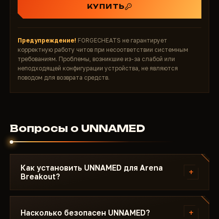
КУПИТЬ
registration).
Misc Player
FOV Changer
— Изменение поля зрения игрока.
Предупреждение!
FORGECHEATS не гарантирует
Misc Other
корректную работу читов при несоответствии системным
Crosshair
— Кастомное перекрестие.
требованиям. Проблемы, возникшие из-за слабой или
неподходящей конфигурации устройства, не являются
Customization
поводом для возврата средств.
Custom Color For Everything
— Полная
кастомизация цветов для всех элементов (боксы,
скелетоны, линии и т.д.).
Custom Thickness For Everything
— Настройка
Вопросы о UNNAMED
толщины линий, боксов и контуров.
Почему выбрать Unnamed для Arena Breakout:
Infinite?
Максимальная безопасность
Как установить UNNAMED для Arena
— Проверенный
+
Breakout?
undetected статус в 2026 году, тысячи
пользователей без банов.
После оплаты вы получите ссылку на загрузку и
Полный контроль
— Детальный ESP для игроков,
инструкцию. Инструкция написана под Arena
+
Насколько безопасен UNNAMED?
ботов и лута + точный aimbot для PvP-