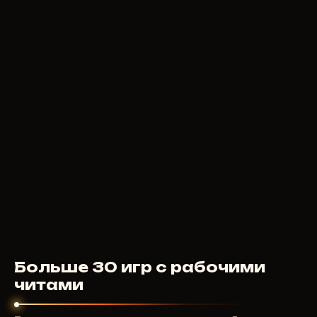
350
RUB
ОТ
REDIANT
830
RUB
ОТ
Больше 30 игр с рабочими
читами