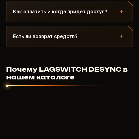
Пишите в Discord с описанием ошибки.
Большинство проблем решается за 15 минут:
+
Как оплатить и когда придёт доступ?
неправильный режим загрузки, Secure Boot,
антивирус. Поддержка знает Arena Breakout и
Оплата криптовалютой или через анонимные
конкретные требования LAGSWITCH DESYNC.
платёжные системы. Доступ приходит
+
Есть ли возврат средств?
автоматически после подтверждения платежа -
обычно в течение нескольких минут.
Для цифровых продуктов возврат не
предусмотрен. Но если чит не запустился и
поддержка не помогла - разберёмся
Почему LAGSWITCH DESYNC в
индивидуально. Мы заинтересованы чтобы
нашем каталоге
продукт работал.