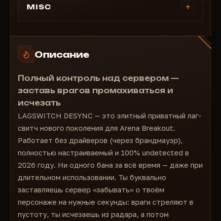
+
MISC
=================================
Enable desync - активация функций
Enable Keybind - горячая клавиша активации
Описание
функций
Sounds - Звуковое сопровождение при
Полный контроль над сервером —
действиях (активация и т.п.)
заставь врагов промахиваться и
Firewall mode - работа с брандмауэром,
вместо драйвера
исчезать
Path - путь до целевого исполняемого файла
LAGSWITCH DESYNC — это элитный приватный лаг-
/ игры, работает вместе с Firewall mode
свитч нового поколения для Arena Breakout.
Method - выбор метода активации:
Работает без драйверов (через брандмауэр),
Temporary: действие desync работает в
полностью настраиваемый и 100% undetected в
соответствии с настройками времени
2026 году. Ни одного бана за всё время — даже при
Pressing: работает до повторного нажатия
клавиши активации
длительном использовании. Ты буквально
Hold: работает пока зажата клавиша
заставляешь сервер «забывать» о твоём
активации
персонаже на нужные секунды: враги стреляют в
Traffic - выбор блокировки траффика:
пустоту, ты исчезаешь из радара, а потом
Outbound: исходящий трафик