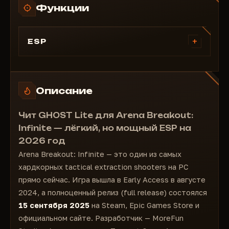
Функции
+
ESP
ESP
ESP на игроков
ESP на ботов
Описание
ESP на трупов
Дистанция до игрока
Чит GHOST Lite для Arena Breakout:
Цена игрока
Infinite — лёгкий, но мощный ESP на
Пати
2026 год
Уровень игрока
Arena Breakout: Infinite — это один из самых
Здоровье игрока
хардкорных tactical extraction shooters на PC
прямо сейчас. Игра вышла в Early Access в августе
2024, а полноценный релиз (full release) состоялся
15 сентября 2025
на Steam, Epic Games Store и
официальном сайте. Разработчик — MoreFun