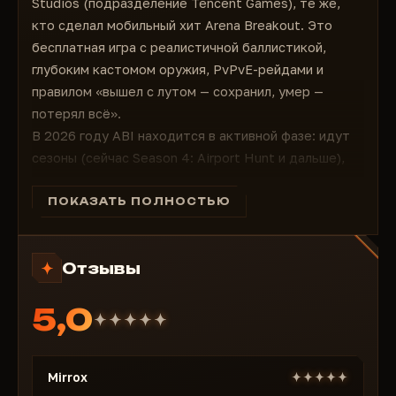
Studios (подразделение Tencent Games), те же,
кто сделал мобильный хит Arena Breakout. Это
бесплатная игра с реалистичной баллистикой,
глубоким кастомом оружия, PvPvE-рейдами и
правилом «вышел с лутом — сохранил, умер —
потерял всё».
В 2026 году ABI находится в активной фазе: идут
сезоны (сейчас Season 4: Airport Hunt и дальше),
добавляются новые карты (включая Guoyapos
International Airport), оружие, события, боссы и
ПОКАЗАТЬ ПОЛНОСТЬЮ
погодные эффекты (снег, туман). Серверы кипят —
тысячи игроков ежедневно фармят в Dark Zone,
Отзывы
рискуя потерять экипировку за один неудачный
рейд. Античит у MoreFun жёсткий (реал-тайм баны,
5,0
HWID), но качественные приватные читы остаются
undetected.
Почему GHOST Lite — идеальный выбор для Arena
Mirrox
Breakout: Infinite?