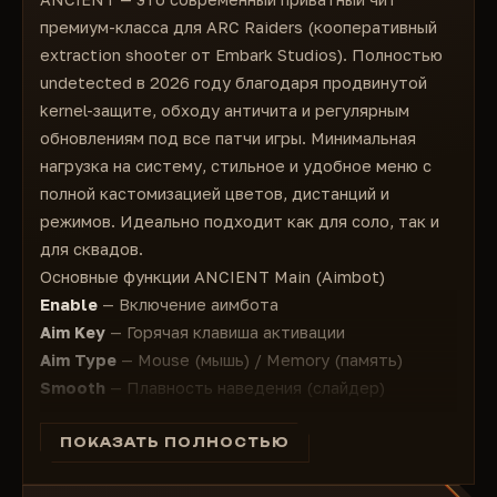
Max Distance (slider)
Draw Distance
Vischeck
премиум-класса для ARC Raiders (кооперативный
++Arrows
Limit Distance
Max Aim Distance (slider)
extraction shooter от Embark Studios). Полностью
Enable Arrows
Max Distance (slider)
Target Bones
undetected в 2026 году благодаря продвинутой
Arrows range (slider)
Show In BattleMode
kernel-защите, обходу античита и регулярным
++Radar
++Configs
обновлениям под все патчи игры. Минимальная
Enable Radar
Add
нагрузка на систему, стильное и удобное меню с
Radar Scale (slider)
Load
полной кастомизацией цветов, дистанций и
Max Show Distance (slider)
Share
режимов. Идеально подходит как для соло, так и
++Other
для сквадов.
Battle Mode key
Основные функции ANCIENT Main (Aimbot)
Enable Battle Mode
Enable
— Включение аимбота
++World
Aim Key
— Горячая клавиша активации
Crates (you can setup every world option
separately)
Aim Type
— Mouse (мышь) / Memory (память)
Enable
Smooth
— Плавность наведения (слайдер)
Draw Dot
Draw Fov
— Отображение круга FOV
Draw Name
Fov Radius
— Радиус захвата (слайдер)
ПОКАЗАТЬ ПОЛНОСТЬЮ
Color
Prediction
— Предсказание движения цели
Draw Distance