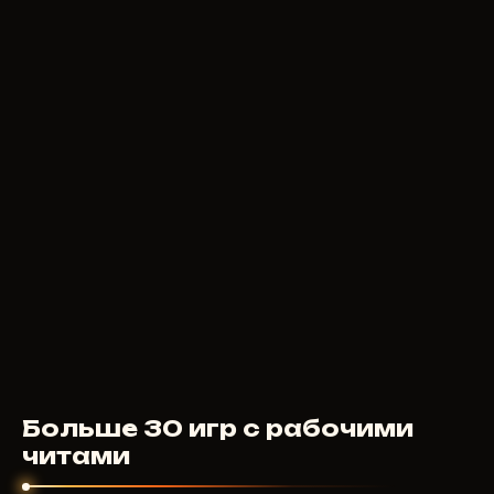
350
RUB
ОТ
BLEAK
4
USD
ОТ
Больше 30 игр с рабочими
читами