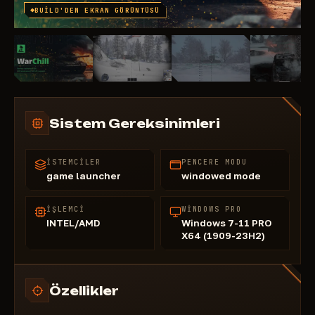
BUILD'DEN EKRAN GÖRÜNTÜSÜ
Sistem Gereksinimleri
İSTEMCILER
PENCERE MODU
game launcher
windowed mode
İŞLEMCI
WINDOWS PRO
INTEL/AMD
Windows 7-11 PRO
Х64 (1909-23H2)
Özellikler