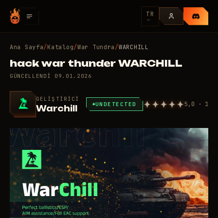
TR
Ana Sayfa
/
Katalog
/
War Tundra
/
WARCHILL
hack war thunder WARCHILL
GÜNCELLENDI
09.01.2026
GELIŞTIRICI
5,0 · 1
UNDETECTED
Warchill