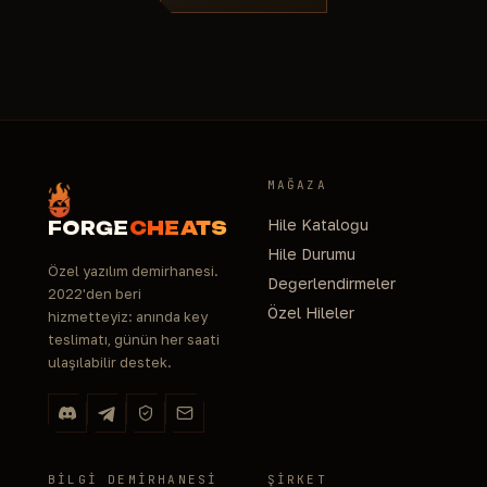
MAĞAZA
Hile Kataloğu
FORGE
CHEATS
Hile Durumu
Özel yazılım demirhanesi.
Değerlendirmeler
2022'den beri
Özel Hileler
hizmetteyiz: anında key
teslimatı, günün her saati
ulaşılabilir destek.
BILGI DEMIRHANESI
ŞIRKET