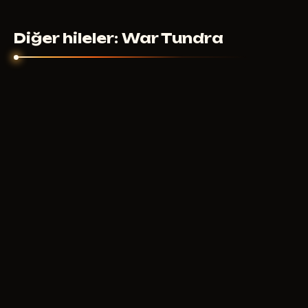
Diğer hileler: War Tundra
MASON INTERNAL
500
RUB
ŞUNDAN ITIBAREN
MASON