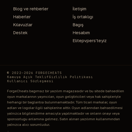
Blog ve rehberler
İletişim
Haberler
İş ortaklığı
Kılavuzlar
Bağış
Destek
Hesabım
Elitepvpers'teyiz
© 2022–2026 FORGECHEATS
Kamuya Açık Teklif
Gizlilik Politikası
Kullanıcı Sözleşmesi
ForgeCheats bağımsız bir yazılım mağazasıdır ve bu sitede bahsedilen
oyun markalarının yayıncıları, oyun geliştiricileri veya hak sahipleriyle
herhangi bir bağlantısı bulunmamaktadır. Tüm ticari markalar, oyun
adları ve logolar ilgili sahiplerine aittir. Oyun adlarından bahsedilmesi
yalnızca bilgilendirme amacıyla yapılmaktadır ve onların onayı veya
sponsorluğu anlamına gelmez. Satın alınan yazılımın kullanımından
yalnızca alıcı sorumludur.