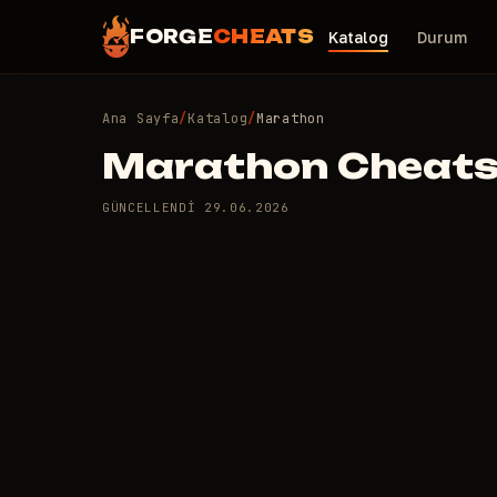
FORGE
CHEATS
Katalog
Durum
Ana Sayfa
/
Katalog
/
Marathon
Marathon Cheat
GÜNCELLENDI
29.06.2026
0 adet özel hile var: Mar
Hepsini karşılaştır
EMIN DEĞILSEN