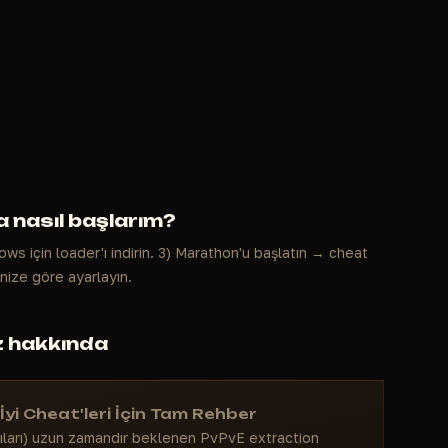
 nasıl başlarım?
ws için loader'ı indirin. 3) Marathon'u başlatın → cheat
inize göre ayarlayın.
z hakkında
İyi Cheat'leri İçin Tam Rehber
cıları) uzun zamandır beklenen PvPvE extraction