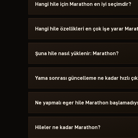
Hangi hile için Marathon en iyi seçimdir?
Karttaki Top·1–3 flamasına bak — bu, mevcut ya
PvP için AIM ve Silent Aimbot önemli — nişangâ
Hangi hile özellikleri en çok işe yarar Mar
Hayatta kalma ve loot için — ESP ve Radar. Mak
Undetected ve HWID Spoofer etiketli bir hile se
ESP (duvarlar arasında düşman vurgusu) ve Loot
yayınlanmadan önce kontrolden geçer ve yamad
popüler özelliklerdir. AIM ve Silent Aimbot PvP iç
Şuna hile nasıl yüklenir: Marathon?
güncelleme alır.
için görünmezdür. Radar, tüm oyuncuların konuml
gösterir. NoRecoil silah geri tepmesini kaldırır
Ödeme sonrası bir aktivasyon anahtarı ve başlatı
bandan korur. Her hilenin özellikleri kart etiketle
hileye bir kılavuz eşlik eder: desteklenen Wind
Yama sonrası güncelleme ne kadar hızlı çı
devre dışı bırakılıp bırakılmaması gerektiği ve
kullanılacağı.
Çoğu durumda 24-48 saat içinde. Güncelleme sü
tükenmez.
Ne yapmalı eğer hile Marathon başlamadıy
Telegram'a sorun açıklaması ve Windows sürüm
başlatma sorunu 10-15 dakika içinde çözülür. Önc
Hileler ne kadar Marathon?
gereksinimlerini kontrol edin.