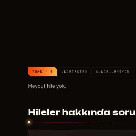
79
RU
Hile listesi: Marathon
TÜMÜ · 0
UNDETECTED
GÜNCELLENIYOR
Mevcut hile yok.
Hileler hakkında sor