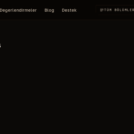
Değerlendirmeler
Blog
Destek
TÜM BÖLÜMLE
s
79
athon
/gün
RUB