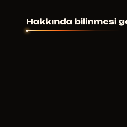
79
RUB
şundan itibaren
günlük. Haftalık ve ayl
Fiyat özellik setine ve geliştiriciye göre değişir.
Hakkında bilinmesi g