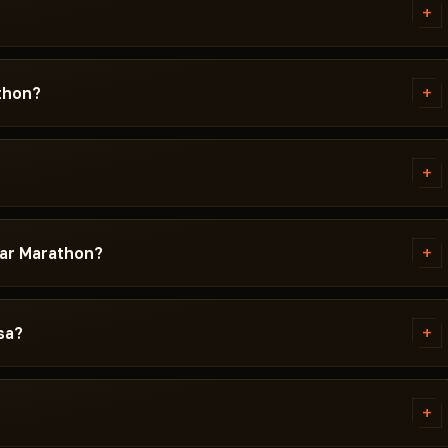
+
madaki en iyi stabilite demek.
h diğer oyunculara görünmez.
+
athon?
simum güvenlik istiyorsan
ç. Listelenen tüm hileler
 ESP (değerli eşyaları görme) en
an sonra 24-48 saat içinde
in kritiktir: nişan alma diğerleri
+
arını gerçek zamanlı mini haritada
. HWID Spoofer donanımınızı
cı bağlantısı alacaksınız. Her
rinde belirtilmiştir.
ows sürümleri, Secure Boot'un
+
kar Marathon?
 hangi pencere modunun
resi boyunca abonelik süresi
+
sa?
ünüzle mesaj gönderin. Çoğu
e ilgili hile sayfasındaki sistem
+