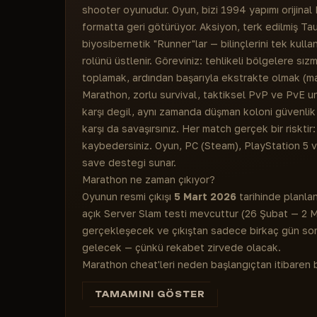
shooter oyunudur. Oyun, bizi 1994 yapımı orijinal
formatta geri götürüyor. Aksiyon, terk edilmiş Tau
biyosibernetik "Runner"lar — bilinçlerini tek kul
rolünü üstlenir. Göreviniz: tehlikeli bölgelere sızm
toplamak, ardından başarıyla ekstrakte olmak (m
Marathon, zorlu survival, taktiksel PvP ve PvE uns
karşı değil, aynı zamanda düşman koloni güvenlik 
karşı da savaşırsınız. Her match gerçek bir risktir:
kaybedersiniz. Oyun, PC (Steam), PlayStation 5 
save desteği sunar.
Marathon ne zaman çıkıyor?
Oyunun resmi çıkışı
5 Mart 2026
tarihinde planla
açık Server Slam testi mevcuttur (26 Şubat — 2 
gerçekleşecek ve çıkıştan sadece birkaç gün sonr
gelecek — çünkü rekabet zirvede olacak.
Marathon cheat'leri neden başlangıçtan itibaren
Marathon gibi extraction shooter'lar sadece çatışm
TAMAMINI GÖSTER
önemlidir. Normal oyuncular iyi loot aramak için sa
karşılaşma riski alır. Cheat'ler haksız ama güçlü b