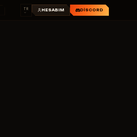
TR
R
HESABIM
DISCORD