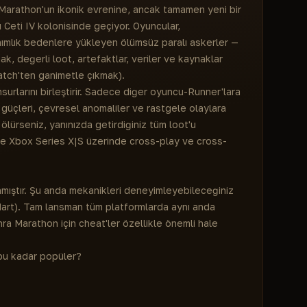
 Marathon'un ikonik evrenine, ancak tamamen yeni bir
 Ceti IV kolonisinde geçiyor. Oyuncular,
lanımlık bedenlere yükleyen ölümsüz paralı askerler —
ak, değerli loot, artefaktlar, veriler ve kaynaklar
atch'ten ganimetle çıkmak).
urlarını birleştirir. Sadece diğer oyuncu-Runner'lara
güçleri, çevresel anomaliler ve rastgele olaylara
 ölürseniz, yanınızda getirdiğiniz tüm loot'u
ve Xbox Series X|S üzerinde cross-play ve cross-
nmıştır. Şu anda mekanikleri deneyimleyebileceğiniz
Mart). Tam lansman tüm platformlarda aynı anda
a Marathon için cheat'ler özellikle önemli hale
 bu kadar popüler?
a değildir. Burada bilgi, hız ve harita kontrolü
atler harcar ve daha iyi hazırlanmış bir rakiple
ir avantaj sağlar: her şeyi önceden görür, dakikalar