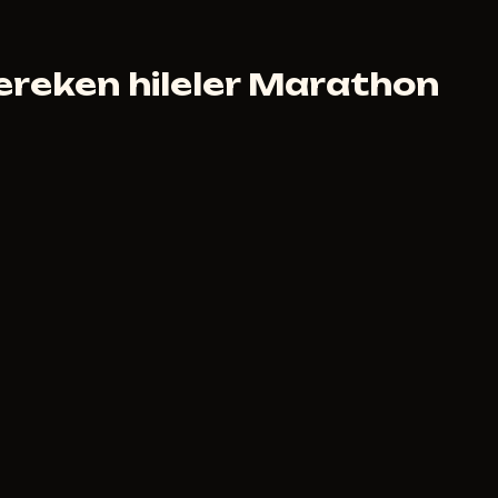
ık planlar her hile sayfasında.
ereken hileler Marathon