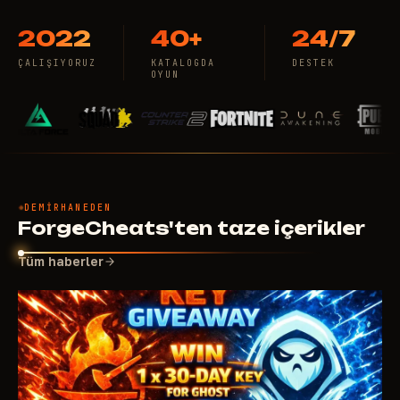
2022
40+
24/7
ÇALIŞIYORUZ
KATALOGDA
DESTEK
OYUN
DEMIRHANEDEN
ForgeCheats'ten taze içerikler
Tüm haberler