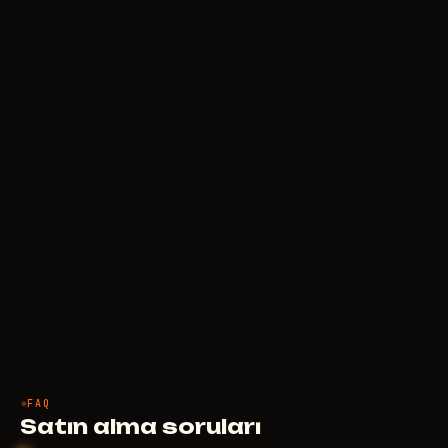
Oyununu bulamadın mı?
İhtiyacını anlat — talebini birebir inceleyip sana
özel bir çözüm dövelim.
FAQ
Satın alma soruları