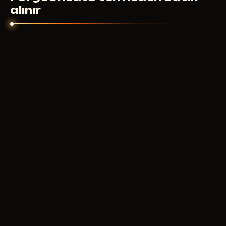
alınır
2022'DEN BERI
Binlerce oyuncunun güvendiği
demirhane
Test edilmiş ürünler, şeffaf koşullar, her an
ulaşılabilir destek.
4 yıl
PIYASADA
40+
KATALOGDA OYUN
24/7