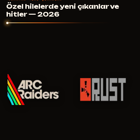
5
USD
SATIN AL
Özel hilelerde yeni çıkanlar ve
ŞUNDAN ITIBAREN
hitler — 2026