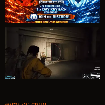
KEY GIVEAWAY
HABERLER
Oku
FECURITY için ARC Raiders
EN ÇOK SATAN
BOX
SKELETON
AIMBOT
OCAKTAN YENI ÇIKANLAR