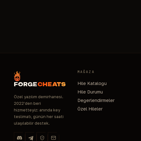
iadeyi duruma göre değerlendiriyoruz. Satın
almadan önce ürün sayfasındaki sistem
gereksinimlerine bakmanı öneririz: desteklenen
Windows sürümleri ve gerekli ayarlar orada yazıyor.
MAĞAZA
Hile Kataloğu
FORGE
CHEATS
Hile Durumu
Özel yazılım demirhanesi.
Değerlendirmeler
2022'den beri
Özel Hileler
hizmetteyiz: anında key
teslimatı, günün her saati
ulaşılabilir destek.