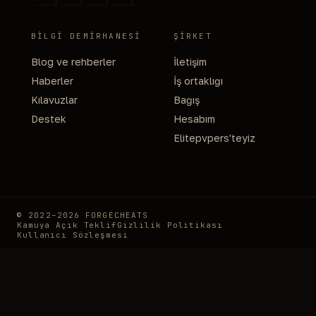
BILGI DEMIRHANESI
ŞIRKET
Blog ve rehberler
İletişim
Haberler
İş ortaklığı
Kılavuzlar
Bağış
Destek
Hesabım
Elitepvpers'teyiz
© 2022–2026 FORGECHEATS
Kamuya Açık Teklif
Gizlilik Politikası
Kullanıcı Sözleşmesi
ForgeCheats bağımsız bir yazılım mağazasıdır ve bu sitede bahsedilen
oyun markalarının yayıncıları, oyun geliştiricileri veya hak sahipleriyle
herhangi bir bağlantısı bulunmamaktadır. Tüm ticari markalar, oyun
adları ve logolar ilgili sahiplerine aittir. Oyun adlarından bahsedilmesi
yalnızca bilgilendirme amacıyla yapılmaktadır ve onların onayı veya