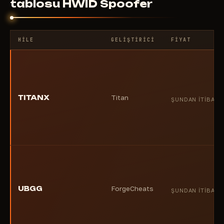
tablosu HWID Spoofer
HILE
GELIŞTIRICI
FIYAT
TITANX
Titan
ŞUNDAN ITIBARE
UBGG
ForgeCheats
ŞUNDAN ITIBARE