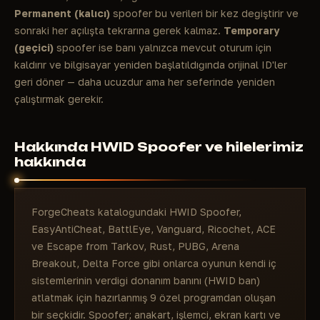
Permanent (kalıcı)
spoofer bu verileri bir kez değiştirir ve
sonraki her açılışta tekrarına gerek kalmaz.
Temporary
(geçici)
spoofer ise banı yalnızca mevcut oturum için
kaldırır ve bilgisayar yeniden başlatıldığında orijinal ID'ler
geri döner — daha ucuzdur ama her seferinde yeniden
çalıştırmak gerekir.
Hakkında HWID Spoofer ve hilelerimiz
hakkında
ForgeCheats kataloğundaki HWID Spoofer,
EasyAntiCheat, BattlEye, Vanguard, Ricochet, ACE
ve Escape from Tarkov, Rust, PUBG, Arena
Breakout, Delta Force gibi onlarca oyunun kendi iç
sistemlerinin verdiği donanım banını (HWID ban)
atlatmak için hazırlanmış 9 özel programdan oluşan
bir seçkidir. Spoofer; anakart, işlemci, ekran kartı ve