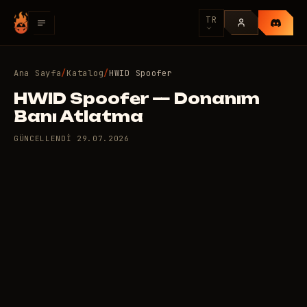
TR
Ana Sayfa
/
Katalog
/
HWID Spoofer
HWID Spoofer — Donanım
Banı Atlatma
GÜNCELLENDI
29.07.2026
10 adet özel hile var: HWID
200
Spoofer
/gün
RUB