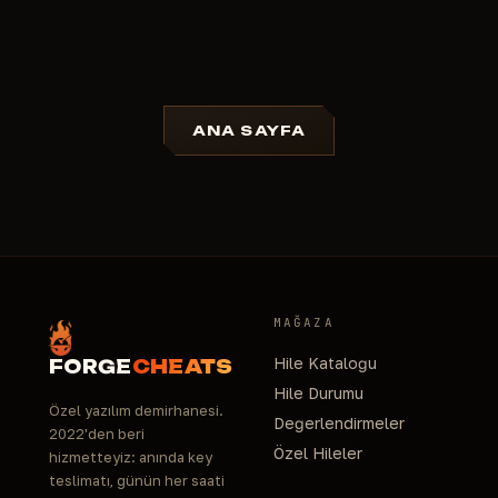
Oyun patch'i veya anti-cheat güncellemesi
sonrası spoofer güncelleme sürecine girerse,
abonelik süreniz bu dönem için dondurulur - destek
ekibine yazmanız yeterli.
9 spoofer'dan hangisinin oyununuza ve anti-
ANA SAYFA
cheat'inize uygun olduğundan emin değilseniz -
Telegram'daki destek ekibimize yazın, kalıp cevaplar
vermeden size doğru ürünü öneririz.
MAĞAZA
Hile Kataloğu
FORGE
CHEATS
Hile Durumu
Özel yazılım demirhanesi.
Değerlendirmeler
2022'den beri
Özel Hileler
hizmetteyiz: anında key
teslimatı, günün her saati