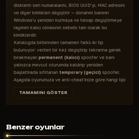
disklerin seri numaralarını, BIOS UUID'yi, MAC adresini
ve diğer kimlikleri değiştirir — donanım banının
Windows'u yeniden kurmaya ve hesap değiştirmeye
rağmen kalıcı olmasının sebebi tam olarak bu
kimliklerdir.
Katalogda birbirinden tamamen farklı iki tip
bulunuyor: verileri bir kez değiştirip tekrarına gerek
bırakmayan
permanent (kalıcı)
spoofer ve banı
yalnızca mevcut oturumda kaldırıp yeniden
başlatmada sıfırlanan
temporary (geçici)
spoofer.
Aşağıda oyununuza ve anti-cheat'inize göre hangi tipi
seçmeniz gerektiğini, sınırlamaların dürüst bir
TAMAMINI GÖSTER
değerlendirmesini (en zor spoof edilenler Vanguard
ve TPM 2.0) ve fiyatlarıyla, detect durumlarıyla
birlikte 9 ürünün tamamının olduğu tabloyu
bulacaksınız.
HWID Spoofer 2026 - Donanım Banı
Benzer oyunlar
Atlatma Gerçekte Nasıl Çalışır