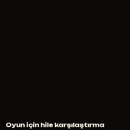
29
USD
ŞUNDAN ITIBAREN
SMG
200
RUB
ŞUNDAN ITIBAREN
Oyun için hile karşılaştırma