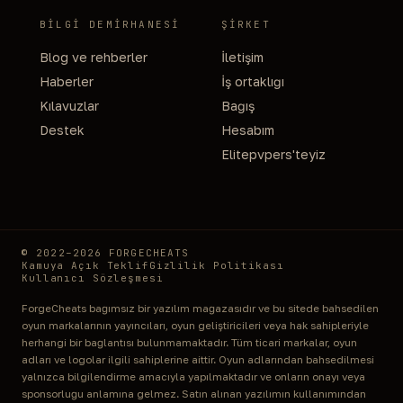
BILGI DEMIRHANESI
ŞIRKET
Blog ve rehberler
İletişim
Haberler
İş ortaklığı
Kılavuzlar
Bağış
Destek
Hesabım
Elitepvpers'teyiz
© 2022–2026 FORGECHEATS
Kamuya Açık Teklif
Gizlilik Politikası
Kullanıcı Sözleşmesi
ForgeCheats bağımsız bir yazılım mağazasıdır ve bu sitede bahsedilen
oyun markalarının yayıncıları, oyun geliştiricileri veya hak sahipleriyle
herhangi bir bağlantısı bulunmamaktadır. Tüm ticari markalar, oyun
adları ve logolar ilgili sahiplerine aittir. Oyun adlarından bahsedilmesi
yalnızca bilgilendirme amacıyla yapılmaktadır ve onların onayı veya
sponsorluğu anlamına gelmez. Satın alınan yazılımın kullanımından