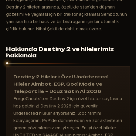
Destiny 2 hileleri arasında, özellikle stan'den düşman
gözetimi ve yağması için bir traktör açıklaması Sembotunun
yanı sıra hızlı bir hack ve bir bistrogarm için bir otomatik
çiftlik bulunur. Nihai Şekil de dahil olmak üzere.
Hakkında Destiny 2 ve hilelerimiz
hakkında
Destiny 2 Hileleri: Özel Undetected
Hileler Aimbot, ESP, God Mode ve
Teleport ile – Ucuz Satın Al 2026
ForgeCheats'ten Destiny 2 için özel hileler sayfasına
hoş geldiniz! Destiny 2 2026 için güvenilir
undetected hileler arıyorsanız, loot farmını
kolaylaştıran, PvP'de domine eden ve zor aktiviteleri
geçen çözümlerimiz en iyi seçim. En iyi özel hileler
UNTILTED ve SAVAGE'yi sunuyoruz; Aimbot, ESP