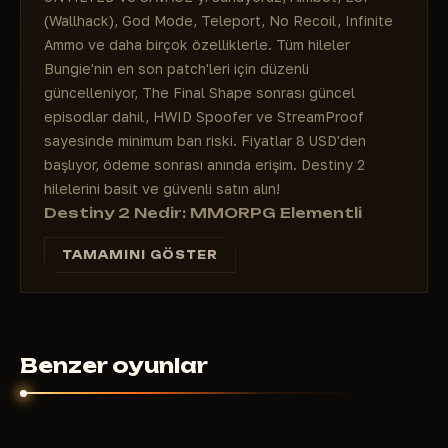
(Wallhack), God Mode, Teleport, No Recoil, Infinite
Ammo ve daha birçok özelliklerle. Tüm hileler
Bungie'nin en son patch'leri için düzenli
güncelleniyor, The Final Shape sonrası güncel
episodlar dahil, HWID Spoofer ve StreamProof
sayesinde minimum ban riski. Fiyatlar 8 USD'den
başlıyor, ödeme sonrası anında erişim. Destiny 2
hilelerini basit ve güvenli satın alın!
Destiny 2 Nedir: MMORPG Elementli
Popüler Looter-Shooter
TAMAMINI GÖSTER
Destiny 2, Bungie'nin en popüler online nişancı
oyunlarından biri; dinamik FPS çatışmaları, MMORPG
elementleri ve looter-shooter mekaniklerini
birleştiriyor. Oyuncular Guardian olarak Son Şehri
uzaylı tehditlerden koruyor, Güneş Sistemi'ni
Benzer oyunlar
keşfediyor: Nessus, Europa, Ay ve Pale Heart gibi
gezegenler. Oyunun ana özellikleri:
PvE içeriği: Raid'ler (ör. Root of Nightmares,