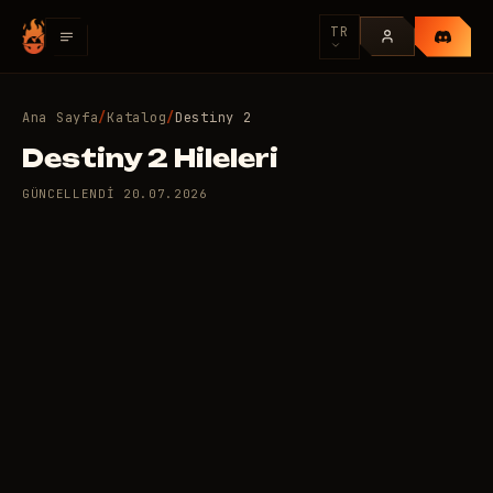
TR
Ana Sayfa
/
Katalog
/
Destiny 2
Destiny 2 Hileleri
GÜNCELLENDI
20.07.2026
2 adet özel hile var: Destiny
8
2
/gün
USD