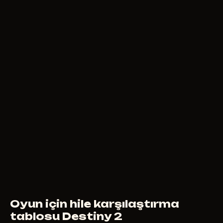
8
USD
ŞUNDAN ITIBAREN
F
UNTILTED
9
USD
ŞUNDAN ITIBAREN
Oyun için hile karşılaştırma
tablosu Destiny 2