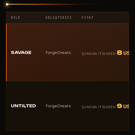
HILE
GELIŞTIRICI
FIYAT
8
SAVAGE
ForgeCheats
USD
ŞUNDAN ITIBAREN
9
UNTILTED
ForgeCheats
USD
ŞUNDAN ITIBAREN