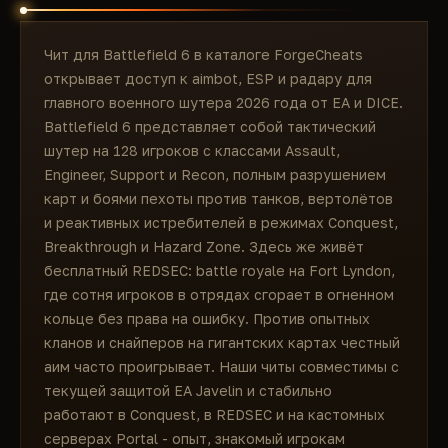
Чит для Battlefield 6 в каталоге ForgeCheats
открывает доступ к aimbot, ESP и радару для
главного военного шутера 2026 года от EA и DICE.
Battlefield 6 представляет собой тактический
шутер на 128 игроков с классами Assault,
Engineer, Support и Recon, полным разрушением
карт и боями пехоты против танков, вертолётов
и реактивных истребителей в режимах Conquest,
Breakthrough и Hazard Zone. Здесь же живёт
бесплатный REDSEC: battle royale на Fort Lyndon,
где сотня игроков в отрядах сгорает в огненном
кольце без права на ошибку. Против опытных
кланов и снайперов на гигантских картах честный
аим часто проигрывает. Наши читы совместимы с
текущей защитой EA Javelin и стабильно
работают в Conquest, в REDSEC и на кастомных
серверах Portal - опыт, знакомый игрокам