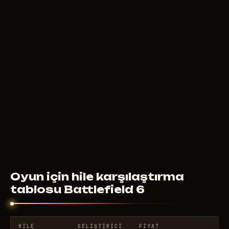
5
USD
ŞUNDAN ITIBAREN
ANCIENT
4
USD
ŞUNDAN ITIBAREN
Oyun için hile karşılaştırma
tablosu Battlefield 6
HILE
GELIŞTIRICI
FIYAT