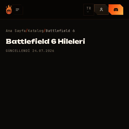
TR
Ana Sayfa
/
Katalog
/
Battlefield 6
Battlefield 6 Hileleri
GÜNCELLENDI
24.07.2026
7 adet özel hile var:
4
Battlefield 6
/gün
USD