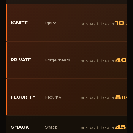
10
IGNITE
Ignite
US
ŞUNDAN ITIBAREN
40
PRIVATE
ForgeCheats
U
ŞUNDAN ITIBAREN
8
FECURITY
Fecurity
USD
ŞUNDAN ITIBAREN
45
SHACK
Shack
U
ŞUNDAN ITIBAREN