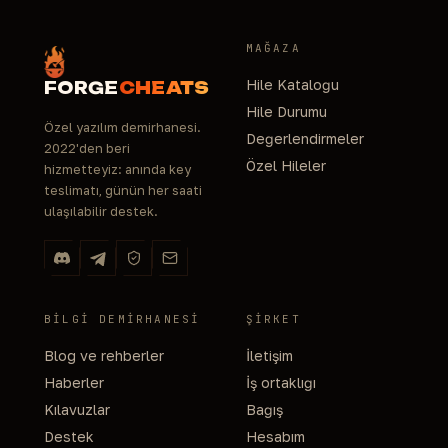
MAĞAZA
Hile Kataloğu
FORGE
CHEATS
Hile Durumu
Özel yazılım demirhanesi.
Değerlendirmeler
2022'den beri
Özel Hileler
hizmetteyiz: anında key
teslimatı, günün her saati
ulaşılabilir destek.
BILGI DEMIRHANESI
ŞIRKET
Blog ve rehberler
İletişim
Haberler
İş ortaklığı
Kılavuzlar
Bağış
Destek
Hesabım