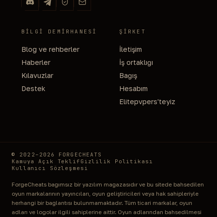
BILGI DEMIRHANESI
ŞIRKET
Blog ve rehberler
İletişim
Haberler
İş ortaklığı
Kılavuzlar
Bağış
Destek
Hesabım
Elitepvpers'teyiz
© 2022–2026 FORGECHEATS
Kamuya Açık Teklif
Gizlilik Politikası
Kullanıcı Sözleşmesi
ForgeCheats bağımsız bir yazılım mağazasıdır ve bu sitede bahsedilen
oyun markalarının yayıncıları, oyun geliştiricileri veya hak sahipleriyle
herhangi bir bağlantısı bulunmamaktadır. Tüm ticari markalar, oyun
adları ve logolar ilgili sahiplerine aittir. Oyun adlarından bahsedilmesi