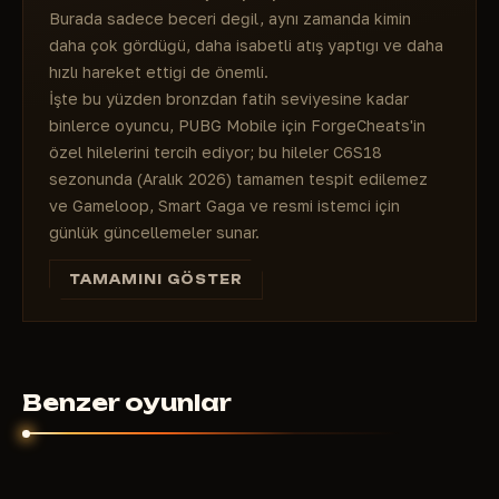
Burada sadece beceri değil, aynı zamanda kimin
daha çok gördüğü, daha isabetli atış yaptığı ve daha
hızlı hareket ettiği de önemli.
İşte bu yüzden bronzdan fatih seviyesine kadar
binlerce oyuncu, PUBG Mobile için ForgeCheats'in
özel hilelerini tercih ediyor; bu hileler C6S18
sezonunda (Aralık 2026) tamamen tespit edilemez
ve Gameloop, Smart Gaga ve resmi istemci için
günlük güncellemeler sunar.
Normal oyuncular yüzlerce maç oynayarak seviye
TAMAMINI GÖSTER
atlayıp hayatta kalmaya çalışırken, bizim araçlarımızla
her maçta 20'den fazla öldürme yapabilir ve bir hafta
içinde sürekli olarak Fatih seviyesini kazanabilirsiniz.
Fiyat günlük 350 RUB'dan başlıyor; tek bir UC
kostümünden daha ucuz, ancak avantaj mutlak ve
Benzer oyunlar
yasaklanma riski yok.
### PUBG Mobile'da oyun tarzınıza en
uygun hileyi nasıl seçersiniz