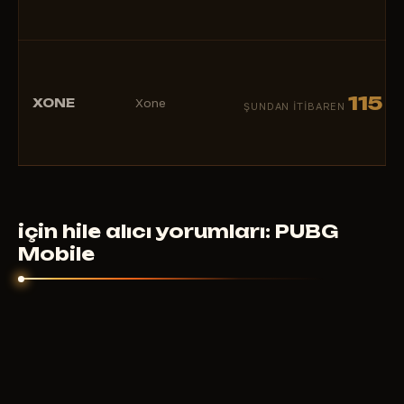
115
XONE
Xone
R
ŞUNDAN ITIBAREN
için hile alıcı yorumları: PUBG
Mobile