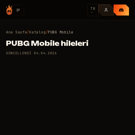
TR
Ana Sayfa
/
Katalog
/
PUBG Mobile
PUBG Mobile hileleri
GÜNCELLENDI
04.04.2026
6 adet özel hile var: PUBG
110
Mobile
/gün
RUB