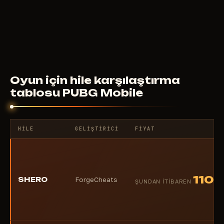
115
RUB
ŞUNDAN ITIBAREN
Oyun için hile karşılaştırma
tablosu PUBG Mobile
HILE
GELIŞTIRICI
FIYAT
110
SHERO
ForgeCheats
R
ŞUNDAN ITIBAREN