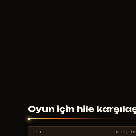
460
RUB
ŞUNDAN
ITIBAREN
HYPER
600
RUB
ŞUNDAN
ITIBAREN
Oyun için hile karşıl
HILE
GELIŞTIR