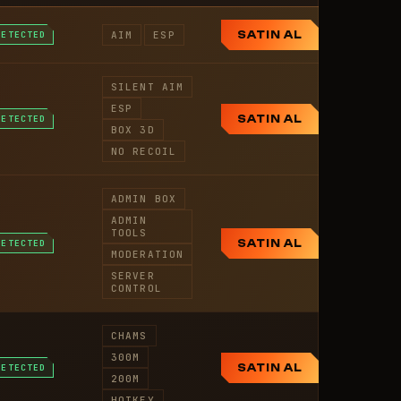
DETECTED
AIM
ESP
SATIN AL
SILENT AIM
ESP
DETECTED
SATIN AL
BOX 3D
NO RECOIL
ADMIN BOX
ADMIN
TOOLS
DETECTED
SATIN AL
MODERATION
SERVER
CONTROL
CHAMS
300M
DETECTED
SATIN AL
200M
HOTKEY