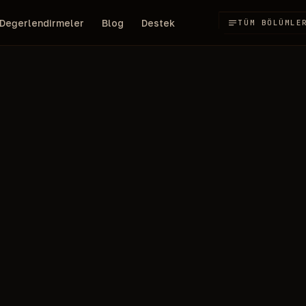
Değerlendirmeler
Blog
Destek
TÜM BÖLÜMLE
100
t
/gün
RUB
T V2
COURIERSCRIPT BOX
EN IYI·3