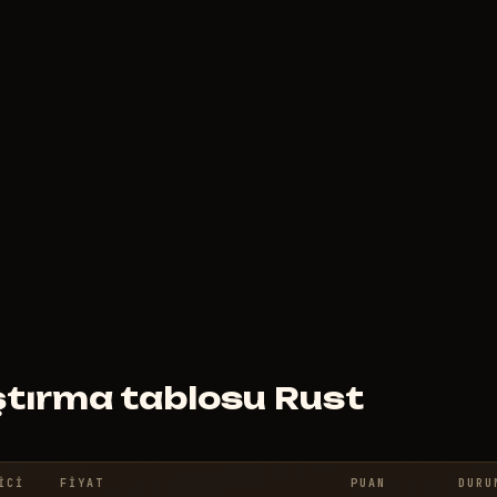
5999
RUB
ŞUNDAN
ITIBAREN
MACROHOOK
F
PRO
499
RUB
ŞUNDAN
ITIBAREN
aştırma tablosu Rust
ICI
FIYAT
PUAN
DURU