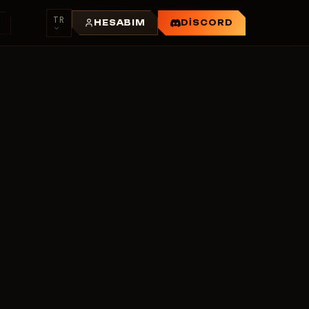
TR
R
HESABIM
DISCORD