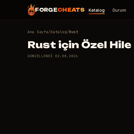
FORGE
CHEATS
Katalog
Durum
Ana Sayfa
/
Katalog
/
Rust
Rust için Özel Hile
GÜNCELLENDI
02.08.2026
27 adet özel hile var: Rus
BTG
COURIERSCRIP
EN IYI·1
EN IYI·2