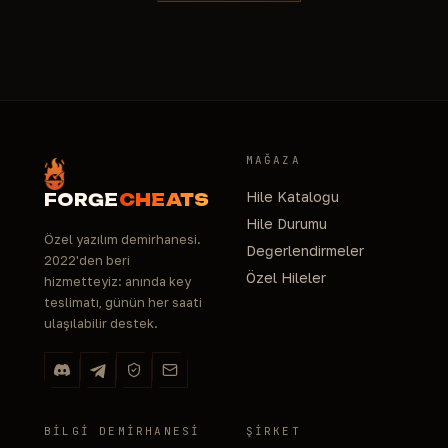
MAĞAZA
Hile Kataloğu
FORGE
CHEATS
Hile Durumu
Özel yazılım demirhanesi.
Değerlendirmeler
2022'den beri
Özel Hileler
hizmetteyiz: anında key
teslimatı, günün her saati
ulaşılabilir destek.
BILGI DEMIRHANESI
ŞIRKET