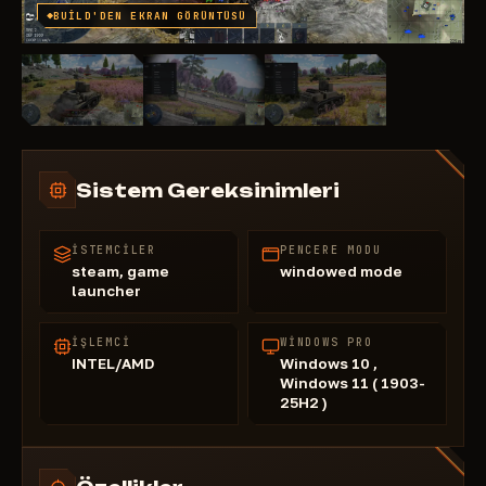
BUILD'DEN EKRAN GÖRÜNTÜSÜ
Sistem Gereksinimleri
İSTEMCILER
PENCERE MODU
steam, game
windowed mode
launcher
İŞLEMCI
WINDOWS PRO
INTEL/AMD
Windows 10 ,
Windows 11 ( 1903-
25Н2 )