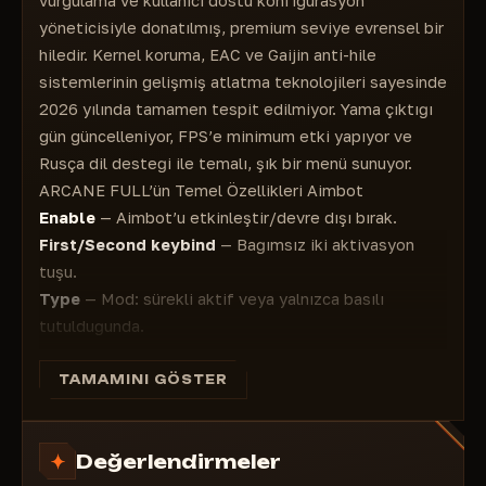
vurgulama ve kullanıcı dostu konfigürasyon
Maksimum mesafe - Maksimum mesafe
Dil - Dil: (İngilizce, Rusça, Çince)
Taret - Taret
yöneticisiyle donatılmış, premium seviye evrensel bir
YAPILANDIRMA
Gövde - Gövde
hiledir. Kernel koruma, EAC ve Gaijin anti-hile
Oluştur - Oluştur
Komutan - Komutan
sistemlerinin gelişmiş atlatma teknolojileri sayesinde
Paylaş - Paylaş (benzersiz bir tuş kullanarak
Yükleyici - Yükleyici
2026 yılında tamamen tespit edilmiyor. Yama çıktığı
yapılandırmayı arkadaşlarınızla paylaşın)
Sürücü - Sürücü
gün güncelleniyor, FPS’e minimum etki yapıyor ve
Başlat - Yükle
Şanzıman - Şanzıman
Rusça dil desteği ile temalı, şık bir menü sunuyor.
Kaydet - Kaydet
Yakıt - Yakıt
ARCANE FULL’ün Temel Özellikleri Aimbot
Adı düzenle - Adı düzenle
Motor - Motor
Enable
— Aimbot’u etkinleştir/devre dışı bırak.
Paylaş - Paylaş
Mühimmat - Mühimmat
First/Second keybind
— Bağımsız iki aktivasyon
Kaldır - Kaldır
Silah - Silah
tuşu.
UÇAKLAR ESP
Type
— Mod: sürekli aktif veya yalnızca basılı
Sınır kutusu - Kutu: (Kutu, Köşeler)
tutulduğunda.
Doldurma kutusu - Kutu doldurma: (Statik,
Aim at
— Hedef seçimi: oyuncular, botlar, takım
Gradyan)
arkadaşları.
TAMAMINI GÖSTER
Düşmana olan çizgi - Oyunculara olan çizgiler
Target position
— Hassas nişan noktası ayarı (zayıf
İsim - Takma ad
bölgeler).
Mesafe - Mesafe
Değerlendirmeler
Prediction
— Balistik hesaplamalı hedef hareket
Araç adı - Araç adı