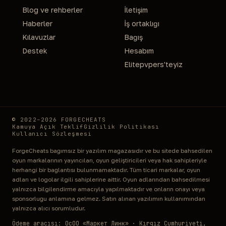
Blog ve rehberler
İletişim
Haberler
İş ortaklığı
Kılavuzlar
Bağış
Destek
Hesabım
Elitepvpers'teyiz
© 2022–2026 FORGECHEATS
Kamuya Açık Teklif
Gizlilik Politikası
Kullanıcı Sözleşmesi
ForgeCheats bağımsız bir yazılım mağazasıdır ve bu sitede bahsedilen
oyun markalarının yayıncıları, oyun geliştiricileri veya hak sahipleriyle
herhangi bir bağlantısı bulunmamaktadır. Tüm ticari markalar, oyun
adları ve logolar ilgili sahiplerine aittir. Oyun adlarından bahsedilmesi
yalnızca bilgilendirme amacıyla yapılmaktadır ve onların onayı veya
sponsorluğu anlamına gelmez. Satın alınan yazılımın kullanımından
yalnızca alıcı sorumludur.
Ödeme aracısı: ОсОО «Маркет Линк» · Kırgız Cumhuriyeti,