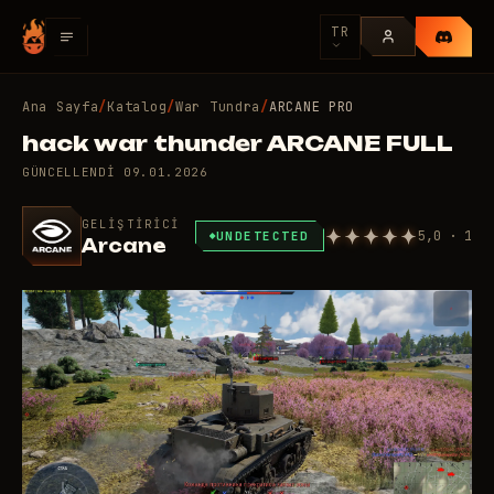
TR
Ana Sayfa
/
Katalog
/
War Tundra
/
ARCANE PRO
hack war thunder ARCANE FULL
GÜNCELLENDI
09.01.2026
GELIŞTIRICI
5,0 · 1
UNDETECTED
Arcane