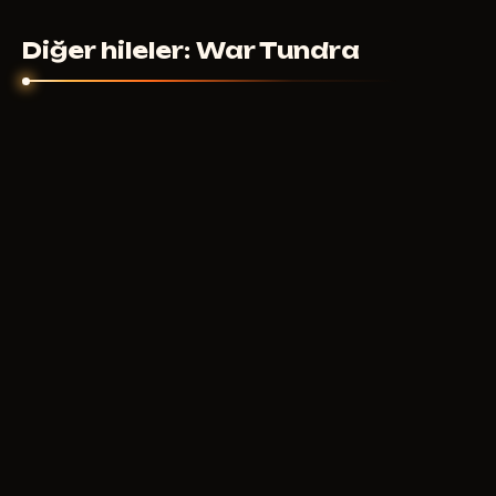
Diğer hileler: War Tundra
MASON INTERNAL
500
RUB
ŞUNDAN ITIBAREN
MASON