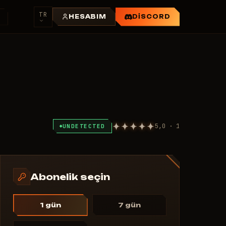
TR
R
HESABIM
DISCORD
5,0 · 1
UNDETECTED
Abonelik seçin
1 gün
7 gün