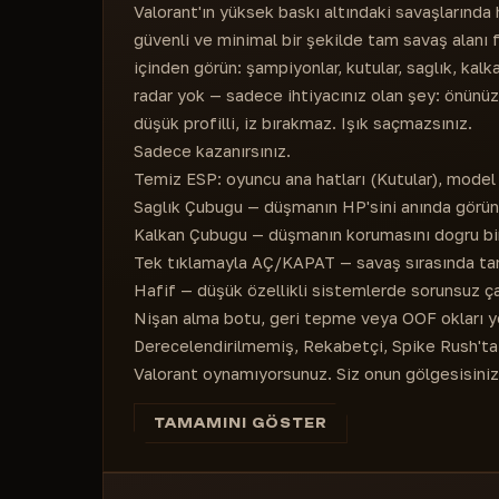
Valorant'ın yüksek baskı altındaki savaşlarında 
güvenli ve minimal bir şekilde tam savaş alanı f
içinden görün: şampiyonlar, kutular, sağlık, kal
radar yok — sadece ihtiyacınız olan şey: önünüzde
düşük profilli, iz bırakmaz. Işık saçmazsınız.
Sadece kazanırsınız.
Temiz ESP: oyuncu ana hatları (Kutular), mode
Sağlık Çubuğu — düşmanın HP'sini anında görün
Kalkan Çubuğu — düşmanın korumasını doğru bir
Tek tıklamayla AÇ/KAPAT — savaş sırasında ta
Hafif — düşük özellikli sistemlerde sorunsuz ça
Nişan alma botu, geri tepme veya OOF okları y
Derecelendirilmemiş, Rekabetçi, Spike Rush'ta ç
Valorant oynamıyorsunuz. Siz onun gölgesisiniz
TAMAMINI GÖSTER