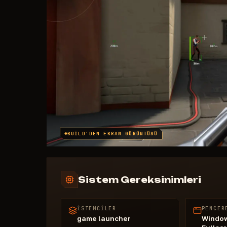
BUILD'DEN EKRAN GÖRÜNTÜSÜ
Sistem Gereksinimleri
İSTEMCILER
PENCER
game launcher
Window