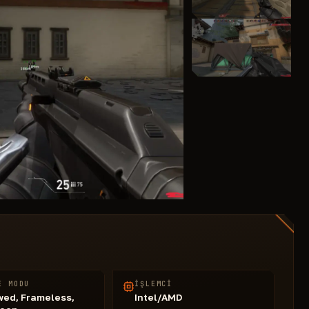
E MODU
İŞLEMCI
ed, Frameless,
Intel/AMD