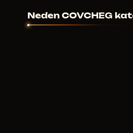
olamadıysa - bireysel olarak çözeriz.
Neden COVCHEG kat