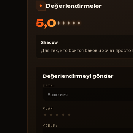
Değerlendirmeler
5,0
Shadow
Для тех, кто боится банов и хочет просто 
Değerlendirmeyi gönder
İSIM:
PUAN
YORUM: