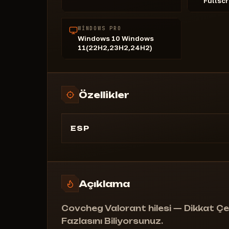
Fullsc
WINDOWS PRO
Windows 10 Windows
11(22H2,23H2,24H2)
Özellikler
ESP
AÇIK/KAPALI - WH işlevini etkinleştirir vey
devre dışı bırakır
Kutular - Düşmanı bir kareyle çevreler
Açıklama
Kalkan Çubuğu - Düşmanın kalkan çubuğun
gösterir
Covcheg Valorant hilesi — Dikkat 
Fazlasını Biliyorsunuz.