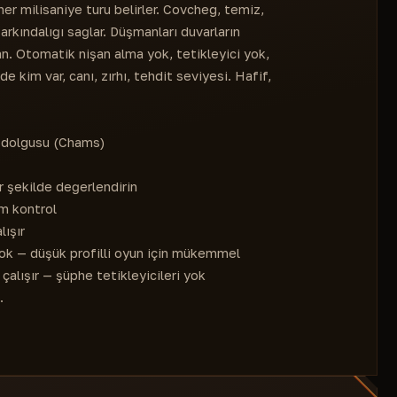
her milisaniye turu belirler. Covcheg, temiz,
arkındalığı sağlar. Düşmanları duvarların
kan. Otomatik nişan alma yok, tetikleyici yok,
 kim var, canı, zırhı, tehdit seviyesi. Hafif,
l dolgusu (Chams)
 şekilde değerlendirin
m kontrol
lışır
ok — düşük profilli oyun için mükemmel
alışır — şüphe tetikleyicileri yok
.