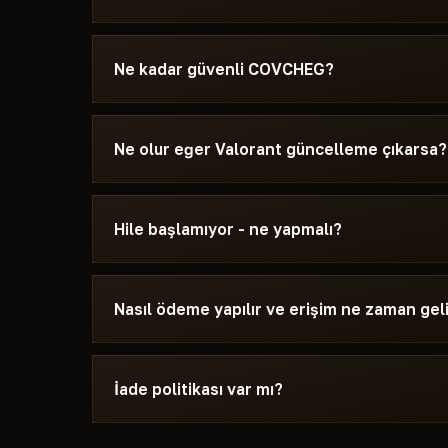
Ödeme sonrası indirme bağlantısı ve şuna özel ta
Windows sürümü, Secure Boot ayarları ve başlatm
Ne kadar güvenli COVCHEG?
giderse - Discord veya Telegram'dan yaz, yardım
Hile, şunun güncel yamasında test edilir: Valor
durum kartta görünüyor - Undetected / Güncelle
Ne olur eğer Valorant güncelleme çıkarsa?
güncellemesinden sonra durum değişirse hile, fix 
Yamadan sonra 24 saat içinde güncelliyoruz. Abo
Düzeltme hazır olunca hile tekrar katalogda görü
Hile başlamıyor - ne yapmalı?
Discord'a hatanın açıklamasıyla yaz. Sorunların 
boot modu, Secure Boot, antivirüs. Destek ekibi 
Nasıl ödeme yapılır ve erişim ne zaman gel
gereksinimlerini COVCHEG.
Kripto para veya anonim ödeme sistemleriyle 
sonra erişim otomatik gelir - genellikle birkaç d
İade politikası var mı?
Dijital ürünler için iade yapılmaz. Ancak hile b