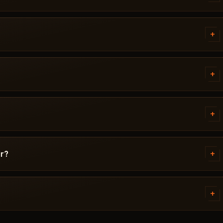
limat alırsın: Valorant - gerekli
a sırası dahil. Bir şey ters
+
 ederiz.
ant yayınlanmadan önce. Güncel
niyor / Risk. Oyun
+
çıkana kadar satıştan kaldırılır.
nelik dondurulur - günler yanmaz.
nür.
+
çoğu 15 dakikada çözülür: yanlış
iyi biliyor Valorant ve özel
+
ir?
ödeme. Ödeme onaylandıktan
akika içinde.
+
aşlamadıysa ve destek yardımcı