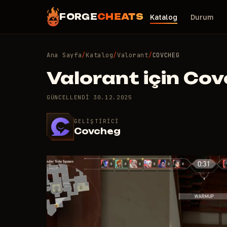
FORGE
CHEATS
Katalog
Durum
Ana Sayfa
/
Katalog
/
Valorant
/
COVCHEG
Valorant için Cov
GÜNCELLENDI
30.12.2025
GELIŞTIRICI
Covcheg