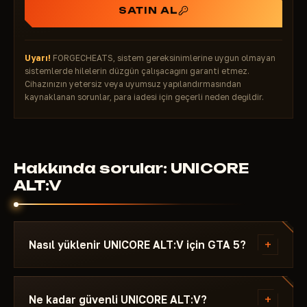
SATIN AL
Uyarı!
FORGECHEATS, sistem gereksinimlerine uygun olmayan
sistemlerde hilelerin düzgün çalışacağını garanti etmez.
Cihazınızın yetersiz veya uyumsuz yapılandırmasından
kaynaklanan sorunlar, para iadesi için geçerli neden değildir.
Hakkında sorular: UNICORE
ALT:V
+
Nasıl yüklenir UNICORE ALT:V için GTA 5?
Ödeme sonrası indirme bağlantısı ve şuna özel
talimat alırsın: GTA 5 - gerekli Windows sürümü,
+
Ne kadar güvenli UNICORE ALT:V?