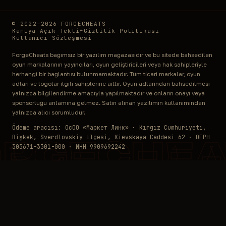
© 2022–2026 FORGECHEATS
Kamuya Açık Teklif
Gizlilik Politikası
Kullanıcı Sözleşmesi
ForgeCheats bağımsız bir yazılım mağazasıdır ve bu sitede bahsedilen
oyun markalarının yayıncıları, oyun geliştiricileri veya hak sahipleriyle
herhangi bir bağlantısı bulunmamaktadır. Tüm ticari markalar, oyun
adları ve logolar ilgili sahiplerine aittir. Oyun adlarından bahsedilmesi
yalnızca bilgilendirme amacıyla yapılmaktadır ve onların onayı veya
sponsorluğu anlamına gelmez. Satın alınan yazılımın kullanımından
yalnızca alıcı sorumludur.
Ödeme aracısı: ОсОО «Маркет Линк» · Kırgız Cumhuriyeti,
Bişkek, Sverdlovskiy ilçesi, Kievskaya Caddesi 62 · ОГРН
ORGECHEA
303671-3301-000 · ИНН 9909692242