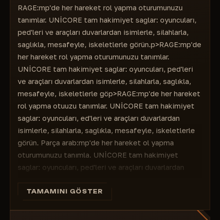
Yayılma Yok
RAGE:mp'de her hareket rol yapma oturumunuzu
Kutu
Artı işareti
tanımlar. UNİCORE tam hakimiyet sağlar: oyuncuları,
Kutu Tipi
Hedef Bilgileri Çiz
ped'leri ve araçları duvarlardan isimlerle, silahlarla,
İsim
FPS çiz
sağlıkla, mesafeyle, iskeletlerle görün.p>RAGE:mp'de
Mesafe
Sağlık Değişiklikleri (İyileşmek ve Hızlı intihar)
her hareket rol yapma oturumunuzu tanımlar.
Sağlık MetniOyuncular ve Ped'ler
FOri tepme Yok
UNİCORE tam hakimiyet sağlar: oyuncuları, ped'leri
Sağlık
Yayılma Yok
ve araçları duvarlardan isimlerle, silahlarla, sağlıkla,
Kutu Tipi
Artı işareti
mesafeyle, iskeletlerle göp>RAGE:mp'de her hareket
İsim
Hedef Bilgileri Çiz
rol yapma otuuzu tanımlar. UNİCORE tam hakimiyet
Mesafe
FPS çiz
sağlar: oyuncuları, ed'leri ve araçları duvarlardan
Sağlık Metni
Sağlık Dtirici
isimlerle, silahlarla, sağlıkla, mesafeyle, iskeletlerle
Silah
görün. Parça arab:mp'de her hareket ol yapma
Araç Adı
oturumunuzu tanımla. UNİCORE tam hakimiyet
İOyuncular ve Ped'ler
sağlar: oyuncuları, ped'leri ve araçları duvarlardan
Sağlık
isimlerle, silahlarla, sağlıkla, mesafeyle, iskeletlerle
Kutuane
görün. Parça araba durumu: motor, gövde, tank, kapı
TAMAMINI GÖSTER
Diğer
kilitleri. Pikapları görselleştirin: silahlar, cephane,
ilaçlar. Tam Nesne Oluşturucu - ad karmalarını