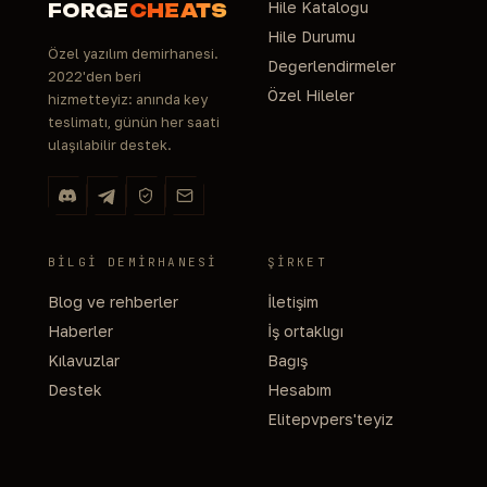
Hile Kataloğu
FORGE
CHEATS
Hile Durumu
Özel yazılım demirhanesi.
Değerlendirmeler
2022'den beri
Özel Hileler
hizmetteyiz: anında key
teslimatı, günün her saati
ulaşılabilir destek.
BILGI DEMIRHANESI
ŞIRKET
Blog ve rehberler
İletişim
Haberler
İş ortaklığı
Kılavuzlar
Bağış
Destek
Hesabım
Elitepvpers'teyiz