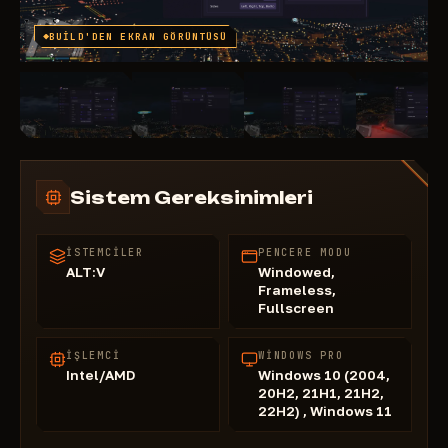
BUILD'DEN EKRAN GÖRÜNTÜSÜ
Sistem Gereksinimleri
İSTEMCILER
PENCERE MODU
ALT:V
Windowed,
Frameless,
Fullscreen
İŞLEMCI
WINDOWS PRO
Intel/AMD
Windows 10 (2004,
20H2, 21H1, 21H2,
22H2) , Windows 11