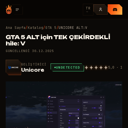
TR
Ana Sayfa
/
Katalog
/
GTA 5
/
UNICORE ALT:V
GTA 5 ALT için TEK ÇEKİRDEKLİ
hile: V
GÜNCELLENDI
30.12.2025
GELIŞTIRICI
5,0 · 1
UNDETECTED
Unicore