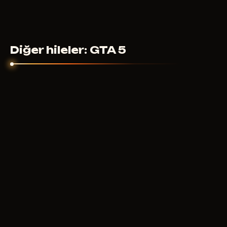
Diğer hileler: GTA 5
ARCANE
400
RUB
ŞUNDAN ITIBAREN