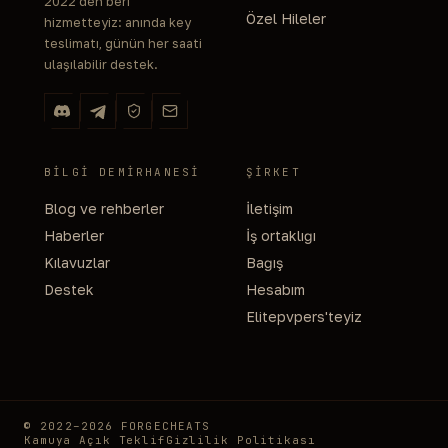
2022'den beri
Özel Hileler
hizmetteyiz: anında key
teslimatı, günün her saati
ulaşılabilir destek.
BILGI DEMIRHANESI
ŞIRKET
Blog ve rehberler
İletişim
Haberler
İş ortaklığı
Kılavuzlar
Bağış
Destek
Hesabım
Elitepvpers'teyiz
© 2022–2026 FORGECHEATS
Kamuya Açık Teklif
Gizlilik Politikası