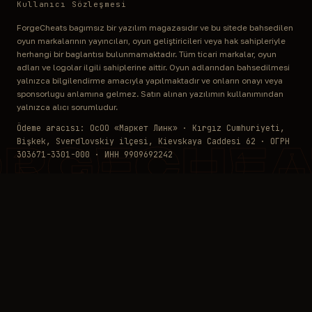
Kullanıcı Sözleşmesi
ForgeCheats bağımsız bir yazılım mağazasıdır ve bu sitede bahsedilen
oyun markalarının yayıncıları, oyun geliştiricileri veya hak sahipleriyle
herhangi bir bağlantısı bulunmamaktadır. Tüm ticari markalar, oyun
adları ve logolar ilgili sahiplerine aittir. Oyun adlarından bahsedilmesi
yalnızca bilgilendirme amacıyla yapılmaktadır ve onların onayı veya
sponsorluğu anlamına gelmez. Satın alınan yazılımın kullanımından
yalnızca alıcı sorumludur.
Ödeme aracısı: ОсОО «Маркет Линк» · Kırgız Cumhuriyeti,
Bişkek, Sverdlovskiy ilçesi, Kievskaya Caddesi 62 · ОГРН
ORGECHEA
303671-3301-000 · ИНН 9909692242