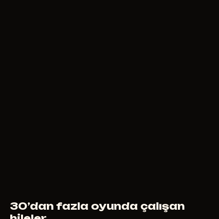
300
RUB
ŞUNDAN ITIBAREN
AUTHORITY
500
RUB
ŞUNDAN ITIBAREN
30’dan fazla oyunda çalışan
hileler