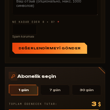
*
NE KADAR EDER 8 + 8?
Spam koruması
DEĞERLENDIRMEYI GÖNDER
Abonelik seçin
1 gün
7 gün
30 gün
3
$
TOPLAM ÖDENECEK TUTAR: