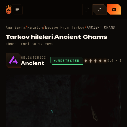
TR
Ana Sayfa
/
Katalog
/
Escape From Tarkov
/
ANCIENT CHAMS
Tarkov hileleri Ancient Chams
GÜNCELLENDI
30.12.2025
GELIŞTIRICI
5,0 · 1
UNDETECTED
Ancient