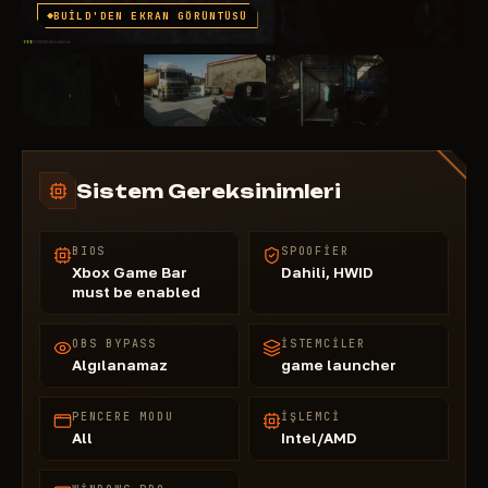
BUILD'DEN EKRAN GÖRÜNTÜSÜ
Sistem Gereksinimleri
BIOS
SPOOFIER
Xbox Game Bar
Dahili, HWID
must be enabled
OBS BYPASS
İSTEMCILER
Algılanamaz
game launcher
PENCERE MODU
İŞLEMCI
All
Intel/AMD