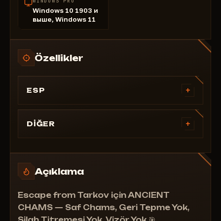
WINDOWS PRO
Windows 10 1903 и
выше, Windows 11
Özellikler
+
ESP
Chams
+
DİĞER
Vizör yok
Geri tepme yok
Sallanma yok
Açıklama
Escape from Tarkov için ANCIENT
CHAMS — Saf Chams, Geri Tepme Yok,
Silah Titremesi Yok, Vizör Yok 🎯