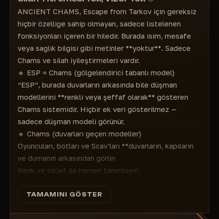
ANCIENT CHAMS, Escape from Tarkov için gereksiz
hiçbir özelliğe sahip olmayan, sadece listelenen
fonksiyonları içeren bir hiledir. Burada isim, mesafe
veya sağlık bilgisi gibi metinler **yoktur**. Sadece
Chams ve silah iyileştirmeleri vardır.
🔹 ESP = Chams (gölgelendirici tabanlı model)
“ESP”, burada duvarların arkasında bile düşman
modellerini **renkli veya şeffaf olarak** gösteren
Chams sistemidir. Hiçbir ek veri gösterilmez —
sadece düşman modeli görünür.
🔹 Chams (duvarları geçen modeller)
Oyuncuları, botları ve Scav’ları **duvarların, kapıların
ve dumanın arkasından görün
Renk ve silüet ile hemen tanımlayın
Düşük veya yüksek sistemlerde FPS kaybı olmadan
çalışır
TAMAMINI GÖSTER
🔹 MISC (savaş iyileştirmeleri)