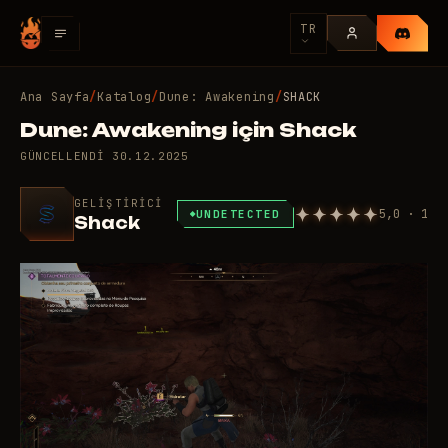
TR
Ana Sayfa
/
Katalog
/
Dune: Awakening
/
SHACK
Dune: Awakening için Shack
GÜNCELLENDI
30.12.2025
GELIŞTIRICI
5,0 · 1
UNDETECTED
Shack