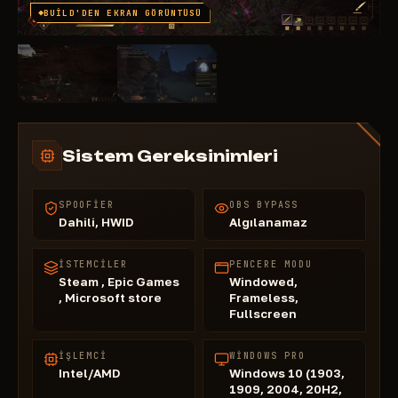
BUILD'DEN EKRAN GÖRÜNTÜSÜ
Sistem Gereksinimleri
SPOOFIER
OBS BYPASS
Dahili, HWID
Algılanamaz
İSTEMCILER
PENCERE MODU
Steam , Epic Games
Windowed,
, Microsoft store
Frameless,
Fullscreen
İŞLEMCI
WINDOWS PRO
Intel/AMD
Windows 10 (1903,
1909, 2004, 20H2,