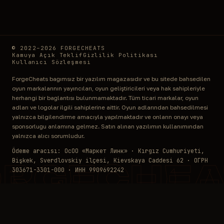
© 2022–2026 FORGECHEATS
Kamuya Açık Teklif
Gizlilik Politikası
Kullanıcı Sözleşmesi
ForgeCheats bağımsız bir yazılım mağazasıdır ve bu sitede bahsedilen
oyun markalarının yayıncıları, oyun geliştiricileri veya hak sahipleriyle
herhangi bir bağlantısı bulunmamaktadır. Tüm ticari markalar, oyun
adları ve logolar ilgili sahiplerine aittir. Oyun adlarından bahsedilmesi
yalnızca bilgilendirme amacıyla yapılmaktadır ve onların onayı veya
sponsorluğu anlamına gelmez. Satın alınan yazılımın kullanımından
yalnızca alıcı sorumludur.
Ödeme aracısı: ОсОО «Маркет Линк» · Kırgız Cumhuriyeti,
Bişkek, Sverdlovskiy ilçesi, Kievskaya Caddesi 62 · ОГРН
ORGECHEA
303671-3301-000 · ИНН 9909692242