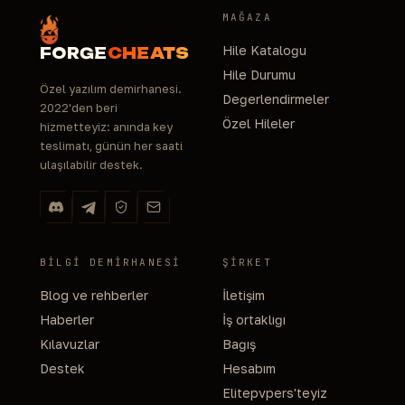
MAĞAZA
Hile Kataloğu
FORGE
CHEATS
Hile Durumu
Özel yazılım demirhanesi.
Değerlendirmeler
2022'den beri
Özel Hileler
hizmetteyiz: anında key
teslimatı, günün her saati
ulaşılabilir destek.
BILGI DEMIRHANESI
ŞIRKET
Blog ve rehberler
İletişim
Haberler
İş ortaklığı
Kılavuzlar
Bağış
Destek
Hesabım
Elitepvpers'teyiz