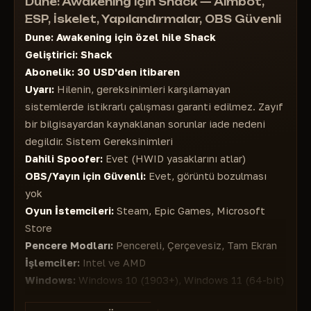
Dune: Awakening için Shack — Aimbot,
Görünürlük Kontrolü
aracılığıyla Twitch veya diğer platformlara yayın
Görüş Alanı (FOV)
yapabilirsiniz
ESP, İskelet, Yapılandırmalar, OBS Güvenli
Maksimum Mesafe
Kemik Seçimi
Dune: Awakening için özel hile Shack
GÖRSELLER – NPC'LER
Nişan Alma Düğmesi
Geliştirici:
Shack
İsim
Maksimum Mesafe
Abonelik:
30 USD'den itibaren
Sağlık [2B Çubuk / Metin]
Uyarı:
Hilenin, gereksinimleri karşılamayan
Mesafe
sistemlerde istikrarlı çalışması garanti edilmez. Zayıf
Çizgi
bir bilgisayardan kaynaklanan sorunlar iade nedeni
Kemik [2B / 3B]
değildir. Sistem Gereksinimleri
İskelet
Dahili Spoofer:
Evet (HWID yasaklarını atlar)
Görünürlük Kontrolü
OBS/Yayın için Güvenli:
Evet, görüntü bozulması
Maksimum Mesafe
yok
GÖRSELLER – CANAVARLAR
Oyun İstemcileri:
Steam, Epic Games, Microsoft
İsim
Store
Sağlık [2B Çubuk / Metin]
Pencere Modları:
Pencereli, Çerçevesiz, Tam Ekran
Mesafe
İşlemciler:
Intel ve AMD
Çizgi
Windows:
Windows 10 (1903+), Windows 11 (64-bit)
Kemik [2B / 3B]
Ana Özellikler AIMBOT
Görünürlük Kontrolü