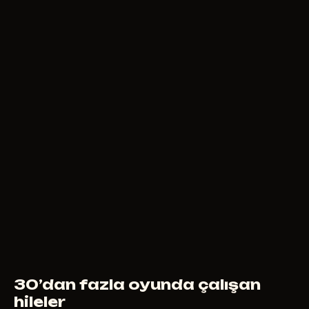
6
USD
ŞUNDAN ITIBAREN
CHAMS
300
RUB
ŞUNDAN ITIBAREN
30’dan fazla oyunda çalışan
hileler