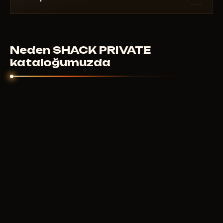
otomatik gelir - genellikle birkaç dakika içinde.
Dijital ürünler için iade yapılmaz. Ancak hile
başlamadıysa ve destek yardımcı olamadıysa -
bireysel olarak çözeriz.
Neden SHACK PRIVATE
kataloğumuzda