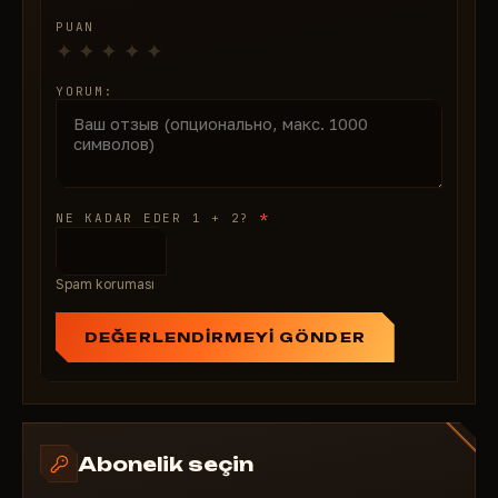
Kısayol tuşları
PUAN
Yazı tipi
Yazı tipi taslağı
YORUM:
Yazı tipi boyutu
*
NE KADAR EDER 1 + 2?
Spam koruması
DEĞERLENDIRMEYI GÖNDER
Abonelik seçin