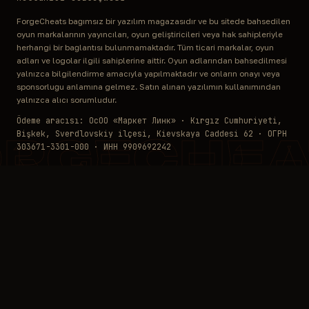
ForgeCheats bağımsız bir yazılım mağazasıdır ve bu sitede bahsedilen
oyun markalarının yayıncıları, oyun geliştiricileri veya hak sahipleriyle
herhangi bir bağlantısı bulunmamaktadır. Tüm ticari markalar, oyun
adları ve logolar ilgili sahiplerine aittir. Oyun adlarından bahsedilmesi
yalnızca bilgilendirme amacıyla yapılmaktadır ve onların onayı veya
sponsorluğu anlamına gelmez. Satın alınan yazılımın kullanımından
yalnızca alıcı sorumludur.
Ödeme aracısı: ОсОО «Маркет Линк» · Kırgız Cumhuriyeti,
Bişkek, Sverdlovskiy ilçesi, Kievskaya Caddesi 62 · ОГРН
ORGECHEA
303671-3301-000 · ИНН 9909692242