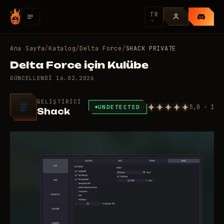
TR
Ana Sayfa
/
Katalog
/
Delta Force
/
SHACK PRIVATE
Delta Force için Kulübe
GÜNCELLENDI
16.02.2026
GELIŞTIRICI
5,0 · 1
UNDETECTED
Shack