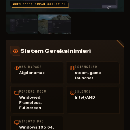
BUILD'DEN EKRAN GÖRÜNTÜSÜ
Sistem Gereksinimleri
OBS BYPASS
İSTEMCILER
Algılanamaz
steam, game
launcher
PENCERE MODU
İŞLEMCI
Windowed,
Intel/AMD
Frameless,
Fullscreen
WINDOWS PRO
Windows 10 x 64,