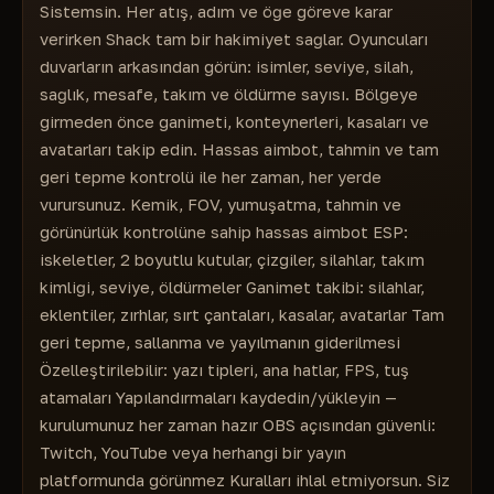
Twitch'e veya başka herhangi bir hizmete akış
Sistemsin. Her atış, adım ve öğe göreve karar
Oyuncu silah ekranı
gerçekleştirebilirsiniz).
verirken Shack tam bir hakimiyet sağlar. Oyuncuları
Takım kimliği ekranı
duvarların arkasından görün: isimler, seviye, silah,
Öldür
sağlık, mesafe, takım ve öldürme sayısı. Bölgeye
AI'yı gizle
girmeden önce ganimeti, konteynerleri, kasaları ve
AI adı
avatarları takip edin. Hassas aimbot, tahmin ve tam
Yapay zeka seviyesi
geri tepme kontrolü ile her zaman, her yerde
patron
vurursunuz. Kemik, FOV, yumuşatma, tahmin ve
Oyuncu türü
görünürlük kontrolüne sahip hassas aimbot ESP:
Takımını göster
iskeletler, 2 boyutlu kutular, çizgiler, silahlar, takım
Görünürlük kontrolü
kimliği, seviye, öldürmeler Ganimet takibi: silahlar,
ÜRÜNLER
eklentiler, zırhlar, sırt çantaları, kasalar, avatarlar Tam
Yağma ekranı
geri tepme, sallanma ve yayılmanın giderilmesi
Konteyner ekranı
Özelleştirilebilir: yazı tipleri, ana hatlar, FPS, tuş
Öğe adı
atamaları Yapılandırmaları kaydedin/yükleyin —
Öğe mesafesi
kurulumunuz her zaman hazır OBS açısından güvenli:
Öğe filtresi
Twitch, YouTube veya herhangi bir yayın
Silah
platformunda görünmez Kuralları ihlal etmiyorsun. Siz
Silah adaptörü