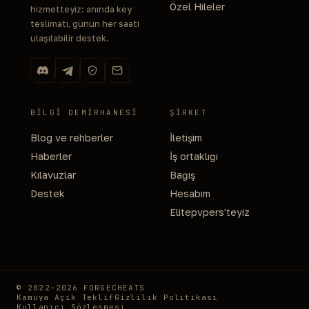
Özel Hileler
hizmetteyiz: anında key
teslimatı, günün her saati
ulaşılabilir destek.
BILGI DEMIRHANESI
ŞIRKET
Blog ve rehberler
İletişim
Haberler
İş ortaklığı
Kılavuzlar
Bağış
Destek
Hesabım
Elitepvpers'teyiz
© 2022–2026 FORGECHEATS
Kamuya Açık Teklif
Gizlilik Politikası
Kullanıcı Sözleşmesi