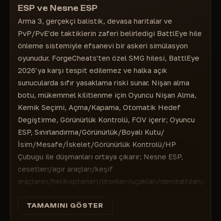
kaydet
Görünürlük Kontrolü — Sadece görünür
ESP ve Nesne ESP
oyuncuları vurgulama
Özel Yazı Tipleri — Özel yazı tipleri
Arma 3, gerçekçi balistik, devasa haritalar ve
HP Çubuğu — Sağlık göstergesi
Tuş Atamaları: Menü, Savaş Modu, Panik
PvP/PvE'de taktiklerin zaferi belirlediği BattlEye hile
Düğmesi — Menü, savaş modu ve panik
================================
düğmesi için tuş atamaları
önleme sistemiyle efsanevi bir askeri simülasyon
NESNE ESP — Nesneleri görüntüleme
oyunudur. ForgeCheats'ten özel SMG hilesi, BattlEye
Ceset — Cesetler
2026'ya karşı tespit edilemez ve halka açık
Ağır Araç — Ağır ekipman
sunucularda sıfır yasaklama riski sunar. Nişan alma
Keşif Aracı — Keşif araçları
botu, mükemmel kilitlenme için Oyuncu Nişan Alma,
Helikopter ve Drone'lar — Helikopterler ve
Kemik Seçimi, Açma/Kapama, Otomatik Hedef
drone'lar
Değiştirme, Görünürlük Kontrolü, FOV içerir; Oyuncu
Uçak — Uçaklar
ESP, Sınırlandırma/Görünürlük/Boyalı Kutu/
Denizaltı — Denizaltılar
İsim/Mesafe/İskelet/Görünürlük Kontrolü/HP
Gemi — Gemiler
Çubuğu ile düşmanları ortaya çıkarır; Nesne ESP,
cesetleri/ağır araçları/keşif
araçlarını/helikopterleri/dronları/uçakları/denizaltıları/gemi
vurgular.
Diğer Özellikler: FOV Değiştirme, Yakınlaştırma
TAMAMINI GÖSTER
Hilesi, Geri Tepme Yok, Sınırsız Dayanıklılık,