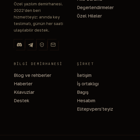
Özel yazılım demirhanesi.
Değerlendirmeler
2022'den beri
Özel Hileler
hizmetteyiz: anında key
teslimatı, günün her saati
ulaşılabilir destek.
BILGI DEMIRHANESI
ŞIRKET
Blog ve rehberler
İletişim
Haberler
İş ortaklığı
Kılavuzlar
Bağış
Destek
Hesabım
Elitepvpers'teyiz