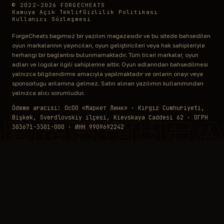
© 2022–2026 FORGECHEATS
Kamuya Açık Teklif
Gizlilik Politikası
Kullanıcı Sözleşmesi
ForgeCheats bağımsız bir yazılım mağazasıdır ve bu sitede bahsedilen
oyun markalarının yayıncıları, oyun geliştiricileri veya hak sahipleriyle
herhangi bir bağlantısı bulunmamaktadır. Tüm ticari markalar, oyun
adları ve logolar ilgili sahiplerine aittir. Oyun adlarından bahsedilmesi
yalnızca bilgilendirme amacıyla yapılmaktadır ve onların onayı veya
sponsorluğu anlamına gelmez. Satın alınan yazılımın kullanımından
yalnızca alıcı sorumludur.
Ödeme aracısı: ОсОО «Маркет Линк» · Kırgız Cumhuriyeti,
Bişkek, Sverdlovskiy ilçesi, Kievskaya Caddesi 62 · ОГРН
ORGECHEA
303671-3301-000 · ИНН 9909692242