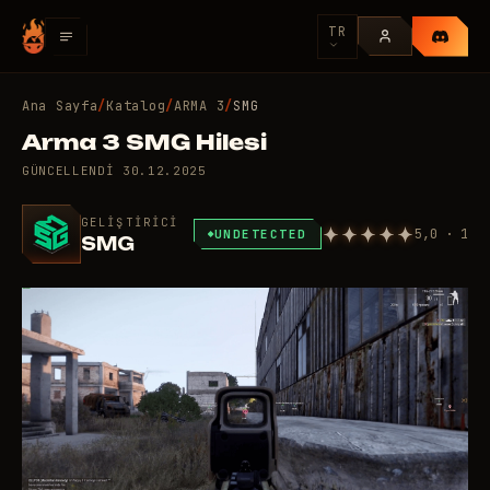
TR
Ana Sayfa
/
Katalog
/
ARMA 3
/
SMG
Arma 3 SMG Hilesi
GÜNCELLENDI
30.12.2025
GELIŞTIRICI
5,0 · 1
UNDETECTED
SMG