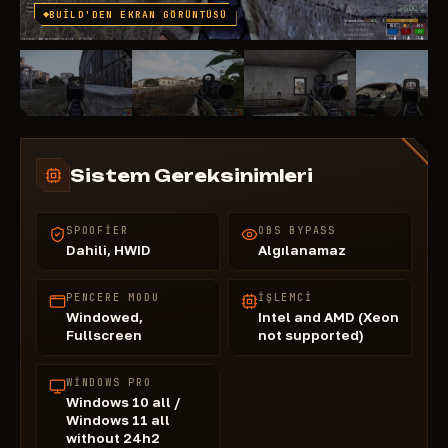
BUILD'DEN EKRAN GÖRÜNTÜSÜ
Sistem Gereksinimleri
SPOOFIER
OBS BYPASS
Dahili, HWID
Algılanamaz
PENCERE MODU
İŞLEMCI
Windowed,
Intel and AMD (Xeon
Fullscreen
not supported)
WINDOWS PRO
Windows 10 all /
Windows 11 all
without 24h2