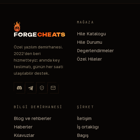
MAĞAZA
Hile Kataloğu
FORGE
CHEATS
Hile Durumu
Özel yazılım demirhanesi.
Değerlendirmeler
2022'den beri
Özel Hileler
hizmetteyiz: anında key
teslimatı, günün her saati
ulaşılabilir destek.
BILGI DEMIRHANESI
ŞIRKET
Blog ve rehberler
İletişim
Haberler
İş ortaklığı
Kılavuzlar
Bağış