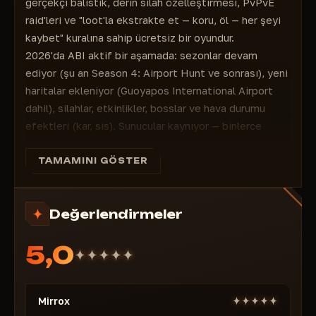
gerçekçi balistik, derin silah özelleştirmesi, PvPvE
raid'leri ve "loot'la ekstrakte et — koru, öl — her şeyi
kaybet" kuralına sahip ücretsiz bir oyundur.
2026'da ABI aktif bir aşamada: sezonlar devam
ediyor (şu an Season 4: Airport Hunt ve sonrası), yeni
haritalar ekleniyor (Guoyapos International Airport
dahil), silahlar, etkinlikler, bosslar ve hava durumu
efektleri (kar, sis). Sunucular kaynıyor — binlerce
oyuncu her gün Dark Zone'da farm yapıp, başarısız bir
raid'de ekipmanlarını kaybetme riski alıyor.
TAMAMINI GÖSTER
MoreFun'un anti-cheat'ı sert (gerçek zamanlı banlar,
HWID), ancak kaliteli private cheat'ler undetected
Değerlendirmeler
kalıyor.
Neden GHOST Lite, Arena Breakout: Infinite için
5,0
mükemmel seçim?
GHOST Lite
, gereksiz riskler olmadan bilgi avantajına
odaklanan hafif ve stabil bir cheat'tir. Sisteminizi
Mirrox
yormaz, orta seviye PC'lerde bile akıcı çalışır ve