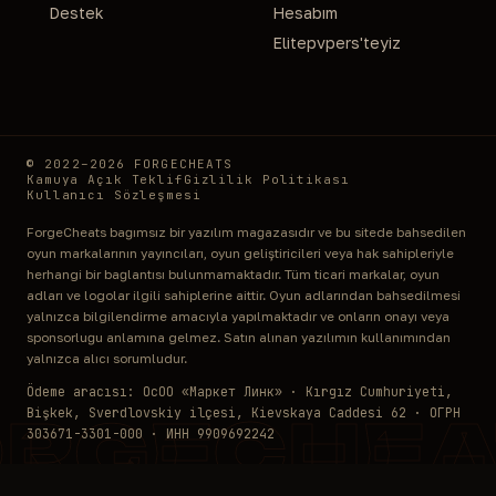
Destek
Hesabım
Elitepvpers'teyiz
© 2022–2026 FORGECHEATS
Kamuya Açık Teklif
Gizlilik Politikası
Kullanıcı Sözleşmesi
ForgeCheats bağımsız bir yazılım mağazasıdır ve bu sitede bahsedilen
oyun markalarının yayıncıları, oyun geliştiricileri veya hak sahipleriyle
herhangi bir bağlantısı bulunmamaktadır. Tüm ticari markalar, oyun
adları ve logolar ilgili sahiplerine aittir. Oyun adlarından bahsedilmesi
yalnızca bilgilendirme amacıyla yapılmaktadır ve onların onayı veya
sponsorluğu anlamına gelmez. Satın alınan yazılımın kullanımından
yalnızca alıcı sorumludur.
Ödeme aracısı: ОсОО «Маркет Линк» · Kırgız Cumhuriyeti,
Bişkek, Sverdlovskiy ilçesi, Kievskaya Caddesi 62 · ОГРН
ORGECHEA
303671-3301-000 · ИНН 9909692242