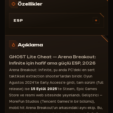
Özellikler
+
ESP
ESP
Oyuncular için ESP
Botlar için ESP
Açıklama
Cesetler için ESP
Oyuncuya uzaklık
GHOST Lite Cheat — Arena Breakout:
Oyuncu fiyatı
Infinite için hafif ama güçlü ESP, 2026
Parti
Arena Breakout: Infinite, şu anda PC'deki en sert
Oyuncu seviyesi
taktiksel extraction shooter'lardan biridir. Oyun
Oyuncu sağlığı
Ağustos 2024'te Early Access'e girdi, tam sürüm (full
release) ise
15 Eylül 2025
'te Steam, Epic Games
Store ve resmi web sitesinde yayınlandı. Geliştirici —
MoreFun Studios (Tencent Games'in bir bölümü),
mobil hit Arena Breakout'un arkasındaki aynı ekip. Bu,