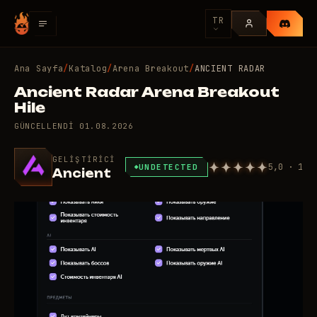
TR
Ana Sayfa
/
Katalog
/
Arena Breakout
/
ANCIENT RADAR
Ancient Radar Arena Breakout
Hile
GÜNCELLENDI
01.08.2026
GELIŞTIRICI
5,0 · 1
UNDETECTED
Ancient