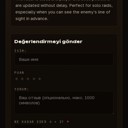
Altın / Kırmızı)
are updated without delay. Perfect for solo raids,
RENKLER
especially when you can see the enemy's line of
Düşman rengi
sight in advance.
Takım rengi
Yapay Zeka rengi
Ölü düşman rengi
Değerlendirmeyi gönder
Ölü Yapay Zeka rengi
İSIM:
Patron rengi
PUAN
YORUM:
*
NE KADAR EDER 4 + 2?