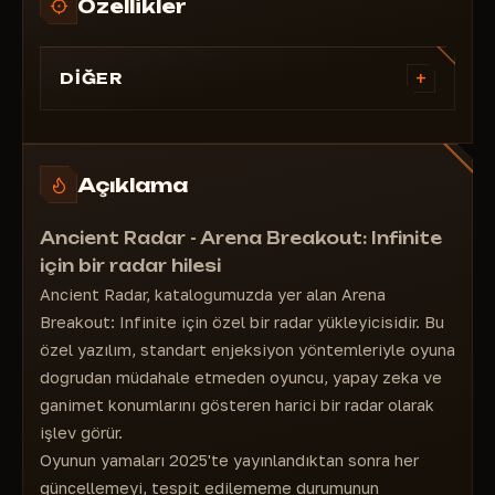
Özellikler
+
DİĞER
PAYLAŞIM
Radar bağlantısını paylaş
RADAR AYARLARI
Açıklama
Oyuncuyu takip et
Oyuncuya geri dön
Ancient Radar - Arena Breakout: Infinite
Harita döndürme
için bir radar hilesi
Tam ekran modu
Ancient Radar, kataloğumuzda yer alan Arena
HARİTA
Breakout: Infinite için özel bir radar yükleyicisidir. Bu
Harita otomatik algılama
özel yazılım, standart enjeksiyon yöntemleriyle oyuna
Metin/simge ölçeği
doğrudan müdahale etmeden oyuncu, yapay zeka ve
DİLLER
ganimet konumlarını gösteren harici bir radar olarak
Rusça
işlev görür.
İngilizce
Oyunun yamaları 2025'te yayınlandıktan sonra her
Çince
güncellemeyi, tespit edilememe durumunun