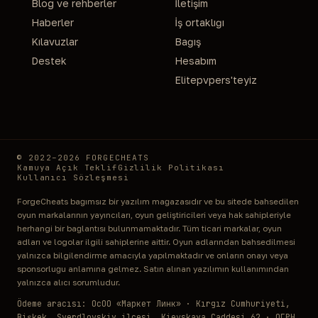
Blog ve rehberler
İletişim
Haberler
İş ortaklığı
Kılavuzlar
Bağış
Destek
Hesabım
Elitepvpers'teyiz
© 2022–2026 FORGECHEATS
Kamuya Açık Teklif
Gizlilik Politikası
Kullanıcı Sözleşmesi
ForgeCheats bağımsız bir yazılım mağazasıdır ve bu sitede bahsedilen
oyun markalarının yayıncıları, oyun geliştiricileri veya hak sahipleriyle
herhangi bir bağlantısı bulunmamaktadır. Tüm ticari markalar, oyun
adları ve logolar ilgili sahiplerine aittir. Oyun adlarından bahsedilmesi
yalnızca bilgilendirme amacıyla yapılmaktadır ve onların onayı veya
sponsorluğu anlamına gelmez. Satın alınan yazılımın kullanımından
yalnızca alıcı sorumludur.
Ödeme aracısı: ОсОО «Маркет Линк» · Kırgız Cumhuriyeti,
Bişkek, Sverdlovskiy ilçesi, Kievskaya Caddesi 62 · ОГРН