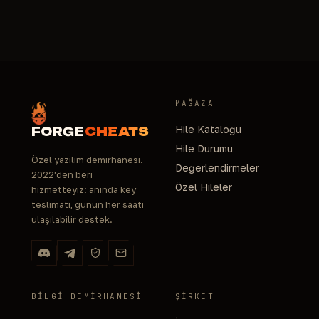
MAĞAZA
Hile Kataloğu
FORGE
CHEATS
Hile Durumu
Özel yazılım demirhanesi.
Değerlendirmeler
2022'den beri
Özel Hileler
hizmetteyiz: anında key
teslimatı, günün her saati
ulaşılabilir destek.
BILGI DEMIRHANESI
ŞIRKET