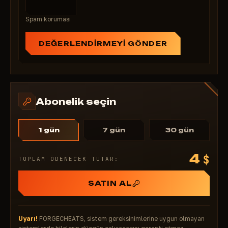
Spam koruması
DEĞERLENDIRMEYI GÖNDER
Abonelik seçin
1 gün
7 gün
30 gün
4
$
TOPLAM ÖDENECEK TUTAR:
SATIN AL
Uyarı!
FORGECHEATS, sistem gereksinimlerine uygun olmayan