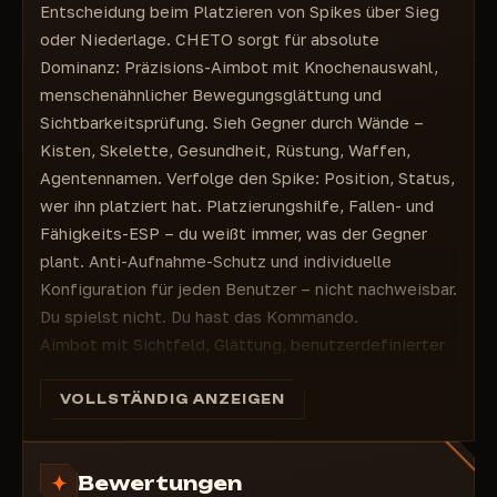
Entscheidung beim Platzieren von Spikes über Sieg
oder Niederlage. CHETO sorgt für absolute
Dominanz: Präzisions-Aimbot mit Knochenauswahl,
menschenähnlicher Bewegungsglättung und
Sichtbarkeitsprüfung. Sieh Gegner durch Wände –
Kisten, Skelette, Gesundheit, Rüstung, Waffen,
Agentennamen. Verfolge den Spike: Position, Status,
wer ihn platziert hat. Platzierungshilfe, Fallen- und
Fähigkeits-ESP – du weißt immer, was der Gegner
plant. Anti-Aufnahme-Schutz und individuelle
Konfiguration für jeden Benutzer – nicht nachweisbar.
Du spielst nicht. Du hast das Kommando.
Aimbot mit Sichtfeld, Glättung, benutzerdefinierter
Taste und Knochenauswahl
Sichtbarkeitsprüfung – nur echte Ziele, keine
VOLLSTÄNDIG ANZEIGEN
Fehlalarme
ESP: Skelette, Namen, Waffen, HP/Rüstung –
Bewertungen
vollständige Gegner-ID