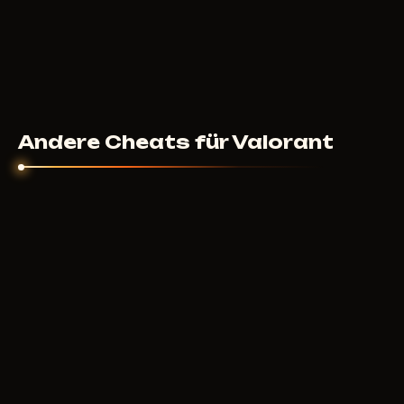
Andere Cheats für Valorant
UNNAMED
8
USD
AB