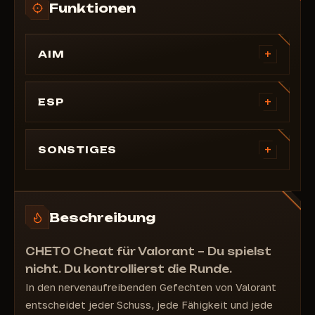
Funktionen
+
AIM
Zielen aktivieren
Sichtbares Kontrollkästchen
+
ESP
Sichtfeld vergrößern
Box
Benutzerdefinierte Zieltastenbelegung
Skelett
+
SONSTIGES
Ziel-Sichtfeldradius
Lebens-/Rüstungsanzeige
Humanisierte Zielbewegung
Stream-Proof
Waffe
Zielknochen
Einzigartiger Cheat-Build pro Benutzer
Agentenname
Beschreibung
Spike-Info
Aufstellungshilfe
CHETO Cheat für Valorant – Du spielst
Fallen-ESP
nicht. Du kontrollierst die Runde.
Fähigkeiten-ESP
In den nervenaufreibenden Gefechten von Valorant
entscheidet jeder Schuss, jede Fähigkeit und jede