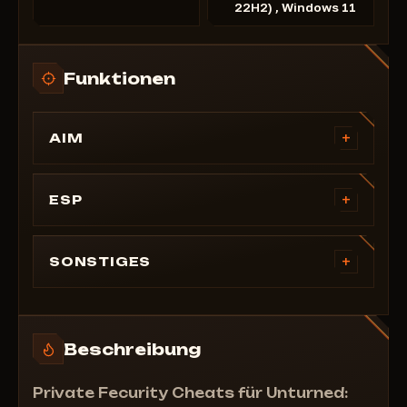
22H2) , Windows 11
Funktionen
+
AIM
Zielen und schießen
Nur sichtbar
+
ESP
Ein Modus (Lautlos)
==========================
Veränderbares Sichtfeld
Visuelle Darstellung
+
SONSTIGES
Spieler-ESP
Sichtfeld überschreiben
Nur Gegner
Benutzerdefinierte Spielzeit
Kiste
Kompass anzeigen
Beschreibung
Kistenumriss
Karte anzeigen
Skelett
Wackeln entfernen
Private Fecurity Cheats für Unturned:
Entfernung