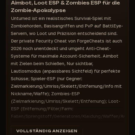
Schwanken entfernen
Aimbot, Loot ESP & Zombies ESP für die
Spielerinformationen (Spitzname, Entfernung,
Waffe)
Grauen Effekt entfernen
Zombie-Apokalypse
==========================
Ausweicheffekt entfernen
Unturned ist ein realistisches Survival-Spiel mit
Zombie-ESP
Rückstoß entfernen (0–100 %)
Zombiehorden, Basisangriffen und PvP auf BattlEye-
Kiste
Streuung entfernen (0–100 %)
Servern, wo Loot und Präzision entscheidend sind.
Kistenumriss
Erweiterter Nahkampf
Der private Fecurity Cheat von ForgeCheats ist auch
Skelett
Entfernungseinheit (Meter, Fuß, Yard)
2026 noch unentdeckt und umgeht Anti-Cheat-
Entfernung
Systeme für maximale Account-Sicherheit. Aimbot
Entfernung anzeigen
mit Zielen beim Schießen, Nur sichtbar,
==========================
Lautlosmodus (anpassbares Sichtfeld) für perfekte
Beute-ESP
Schüsse; Spieler-ESP (nur Gegner:
Entfernung
Zielmarkierung/Umriss/Skelett/Entfernung/Info mit
Entfernung anzeigen
Nickname/Waffe); Zombies-ESP
Filter
(Zielmarkierung/Umriss/Skelett/Entfernung); Loot-
Farm
ESP (Entfernung/Filter/Farm:
Fallen und Wachen
Fallen/Sprengstoff/Generatoren/Kleidung/Waffen/Aufsä
Sprengstoff
Sonstiges: Sichtfeld anpassen, Zeit
Generatoren
benutzerdefinierte Einstellungen, Kompass/Karte,
VOLLSTÄNDIG ANZEIGEN