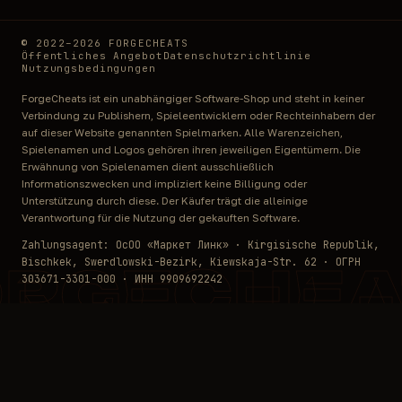
© 2022–2026 FORGECHEATS
Öffentliches Angebot
Datenschutzrichtlinie
Nutzungsbedingungen
ForgeCheats ist ein unabhängiger Software-Shop und steht in keiner
Verbindung zu Publishern, Spieleentwicklern oder Rechteinhabern der
auf dieser Website genannten Spielmarken. Alle Warenzeichen,
Spielenamen und Logos gehören ihren jeweiligen Eigentümern. Die
Erwähnung von Spielenamen dient ausschließlich
Informationszwecken und impliziert keine Billigung oder
Unterstützung durch diese. Der Käufer trägt die alleinige
Verantwortung für die Nutzung der gekauften Software.
Zahlungsagent: ОсОО «Маркет Линк» · Kirgisische Republik,
Bischkek, Swerdlowski-Bezirk, Kiewskaja-Str. 62 · ОГРН
ORGECHEA
303671-3301-000 · ИНН 9909692242