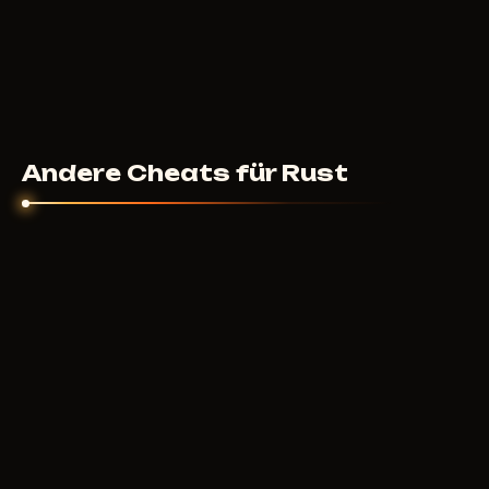
Andere Cheats für Rust
BTG
600
RUB
AB