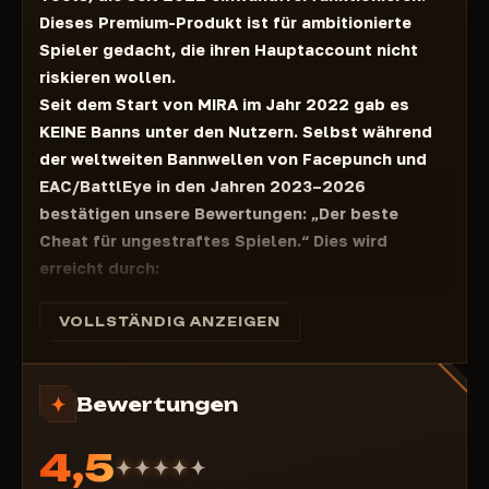
Dieses Premium-Produkt ist für ambitionierte
Spieler gedacht, die ihren Hauptaccount nicht
riskieren wollen.
Seit dem Start von MIRA im Jahr 2022 gab es
KEINE
Banns unter den Nutzern. Selbst während
der weltweiten Bannwellen von Facepunch und
EAC/BattlEye in den Jahren 2023–2026
bestätigen unsere Bewertungen: „Der beste
Cheat für ungestraftes Spielen.“ Dies wird
erreicht durch:
Eigene Entwicklung mit einem hochentwickelten
Verschleierungssystem
VOLLSTÄNDIG ANZEIGEN
Tests auf EAC und BattlEye – 100 % unentdeckt
im Jahr 2026
Bewertungen
Minimales Risiko bei der Verwendung von ESP,
Wallhack und Radar
4,5
Automatische Updates innerhalb von 24 Stunden
nach Rust-Patches