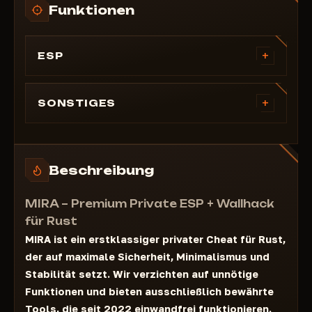
Funktionen
+
ESP
ESP
Beute – Beute
+
SONSTIGES
Bots – Bots
Farbeinstellungen – Farbeinstellungen
Spieler – Spieler
Punkt in der Mitte – Punkt in der Mitte
Leichen – Leichen
Beschreibung
Wallhack – Wallhack (durch Wände)
Skelette – Skelette
MIRA – Premium Private ESP + Wallhack
Radar – Radar
für Rust
MIRA ist ein erstklassiger privater Cheat für Rust,
der auf maximale Sicherheit, Minimalismus und
Stabilität setzt. Wir verzichten auf unnötige
Funktionen und bieten ausschließlich bewährte
Tools, die seit 2022 einwandfrei funktionieren.