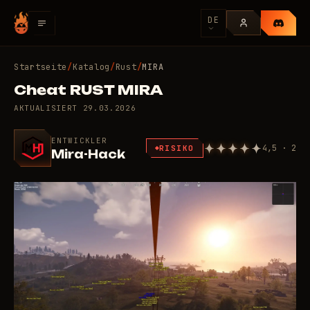
DE
Startseite
/
Katalog
/
Rust
/
MIRA
Cheat RUST MIRA
AKTUALISIERT
29.03.2026
ENTWICKLER
4,5 · 2
RISIKO
Mira-Hack