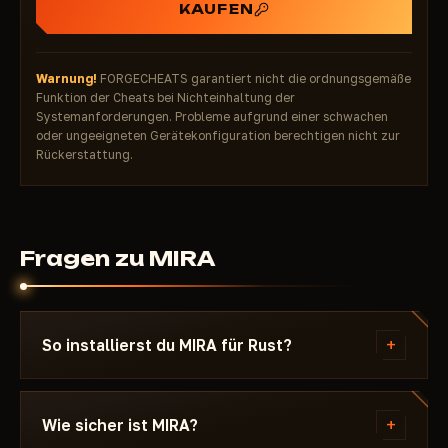
Artefakte. Von echten Nutzern mit 4,5 von 5
KAUFEN
Sternen bewertet.
Wenn du einen sicheren und effektiven Cheat für
Rust suchst, ist MIRA die richtige Wahl. Keine
Warnung!
FORGECHEATS garantiert nicht die ordnungsgemäße
Funktion der Cheats bei Nichteinhaltung der
Bans, kein Lag, konzentriert auf das, was wirklich
Systemanforderungen. Probleme aufgrund einer schwachen
funktioniert.
oder ungeeigneten Gerätekonfiguration berechtigen nicht zur
Rückerstattung.
Fragen zu MIRA
+
So installierst du MIRA für Rust?
Nach der Zahlung erhältst du einen Download-Link
und eine Anleitung speziell für Rust - mit Angabe
+
Wie sicher ist MIRA?
der benötigten Windows-Version, den Secure-