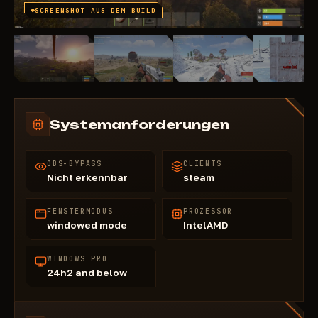
SCREENSHOT AUS DEM BUILD
Systemanforderungen
OBS-BYPASS
CLIENTS
Nicht erkennbar
steam
FENSTERMODUS
PROZESSOR
windowed mode
IntelAMD
WINDOWS PRO
24h2 and below