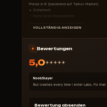
Preise in € (basierend auf Tarkov Market)
🔹 Sicherheit:
✅ Keine Spiel-Manipulation
✅ Unentdeckt von BattlEye
🔹 Preise (EUR):
VOLLSTÄNDIG ANZEIGEN
1 Tag — €4.00
7 Tage — €18.00 (
36% sparen
)
30 Tage — €36.00 (
70% sparen
)
Bewertungen
5,0
NoobSlayer
But crashes every time I enter Labs. Fix that 
Bewertung absenden