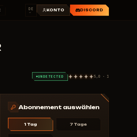
DE
E
KONTO
DISCORD
R
5,0 · 1
UNDETECTED
Abonnement auswählen
1 Tag
7 Tage