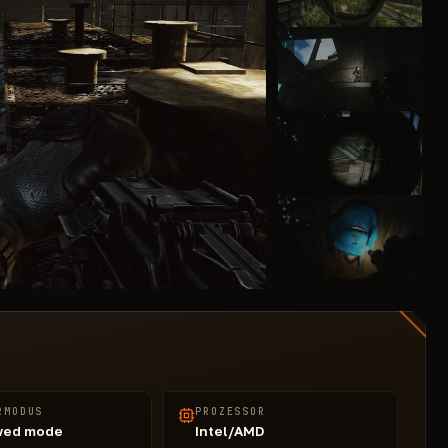
RMODUS
PROZESSOR
wed mode
Intel/AMD