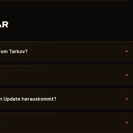
AR
+
From Tarkov?
nk und eine Anleitung speziell
tigten Windows-Version, den
+
olge. Wenn etwas nicht klappt -
n dir.
cape From Tarkov vor der
du auf der Karte - Undetected /
+
ein Update herauskommt?
tus nach einem Spiel-Update, wird
men.
tunden. Das Abo wird eingefroren
, erscheint der Cheat wieder.
+