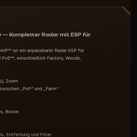
Spielerfarbe
Scav-Farbe
Sichtbare Farben
[RADAR LOOT ESP]
Preise anzeigen
— Kompletter Radar mit ESP für
Min.-Max.-Preise
Preise anzeigen
AR** ist ein anpassbarer Radar-ESP für
Min.-Max.-Preise
PvE**, einschließlich Factory, Woods,
Preise anzeigen
Min.-Max.-Preise
%), Zoom
 zwischen „PvP“ und „Farm“
vs, Bosse
s, Entfernung und Filter