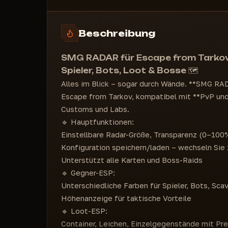
[RADAR ESP]
Botfarbe
Bossfarbe
Beschreibung
Gegnerhöhe anzeigen
(Container anzeigen)
SMG RADAR für Escape from Tarkov 
Entfernung anzeigen
Spieler, Bots, Loot & Bosse 🗺️
(Leichen anzeigen)
Alles im Blick – sogar durch Wände. **SMG RAD
Entfernung anzeigen
Escape from Tarkov, kompatibel mit **PvP und 
(Gegenstände anzeigen)
Customs und Labs.
Entfernung anzeigen
🔹 Hauptfunktionen:
Gegenstandsanpassungen mit Typ
Einstellbare Radar-Größe, Transparenz (0–100
Konfiguration speichern/laden – wechseln Sie
Unterstützt alle Karten und Boss-Raids
🔹 Gegner-ESP:
Unterschiedliche Farben für Spieler, Bots, Sca
Höhenanzeige für taktische Vorteile
🔹 Loot-ESP:
Container, Leichen, Einzelgegenstände mit Prei