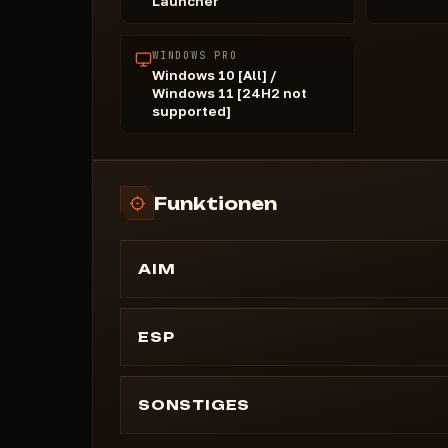
Launcher
WINDOWS PRO
Windows 10 [All] /
Windows 11 [24H2 not
supported]
Funktionen
AIM
---
ESP
RADAR funktioniert im PvP- und PvE-Modu
Radarhöhe
SONSTIGES
Zoom-Skalierung
---