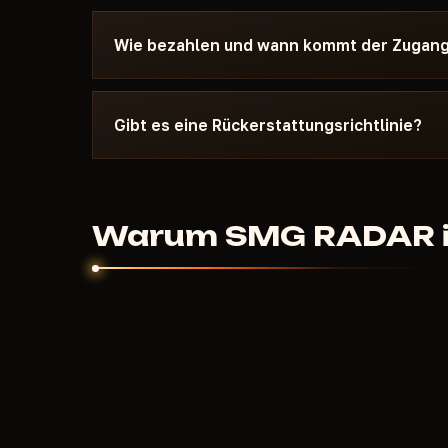
Schreib uns auf Discord mit einer Beschreibung
Probleme sind in 15 Minuten gelöst: falscher 
Wie bezahlen und wann kommt der Zugan
Antivirus. Der Support kennt Escape From Tarko
Anforderungen von SMG RADAR.
Zahlung per Kryptowährung oder anonymen Zah
automatisch nach Zahlungsbestätigung gewährt
Gibt es eine Rückerstattungsrichtlinie?
weniger Minuten.
Digitale Produkte sind nicht erstattungsfähig.
gestartet ist und der Support nicht helfen konnt
Warum SMG RADAR in