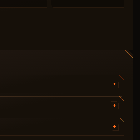
+
+
s.
Radarbreite
Alpha 0–100 %
+
Konfiguration laden/speichern