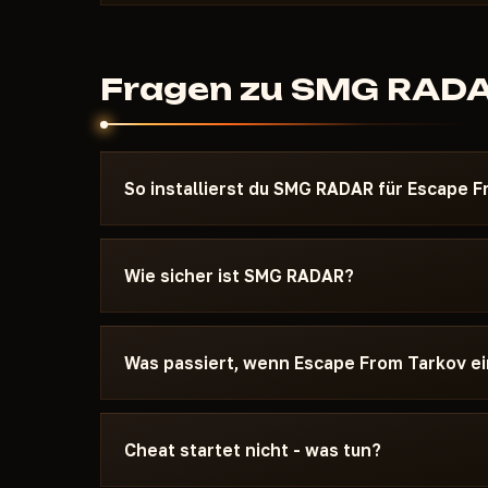
Fragen zu SMG RAD
So installierst du SMG RADAR für Escape 
Nach der Zahlung erhältst du einen Download-Li
für Escape From Tarkov - mit Angabe der benö
Wie sicher ist SMG RADAR?
Secure-Boot-Einstellungen und der Startreihenf
schreib uns auf Discord oder Telegram, wir helfe
Der Cheat wird auf dem aktuellen Patch von Es
Veröffentlichung. Den aktuellen Status siehst 
Was passiert, wenn Escape From Tarkov 
Wird aktualisiert / Risiko. Ändert sich der Sta
der Cheat bis zum Fix aus dem Verkauf genom
Wir aktualisieren den Cheat innerhalb von 24 S
- Tage verfallen nicht. Sobald der Fix fertig ist
Cheat startet nicht - was tun?