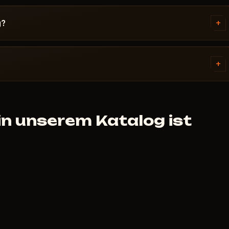
 des Fehlers. Die meisten
Boot-Modus, Secure Boot,
+
g?
v und die spezifischen
lungssystemen. Der Zugang wird
 - normalerweise innerhalb
+
 Aber wenn der Cheat nicht
e - klären wir das individuell.
 unserem Katalog ist